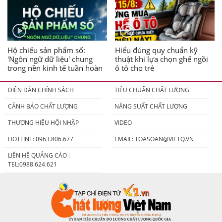
Hộ chiếu sản phẩm số:
Hiểu đúng quy chuẩn kỹ
'Ngôn ngữ dữ liệu' chung
thuật khi lựa chọn ghế ngồi
trong nền kinh tế tuần hoàn
ô tô cho trẻ
DIỄN ĐÀN CHÍNH SÁCH
TIÊU CHUẨN CHẤT LƯỢNG
CẢNH BÁO CHẤT LƯỢNG
NĂNG SUẤT CHẤT LƯỢNG
THƯƠNG HIỆU HỘI NHẬP
VIDEO
HOTLINE: 0963.806.677
EMAIL:
TOASOAN@VIETQ.VN
LIÊN HỆ QUẢNG CÁO :
TEL:0988.624.621