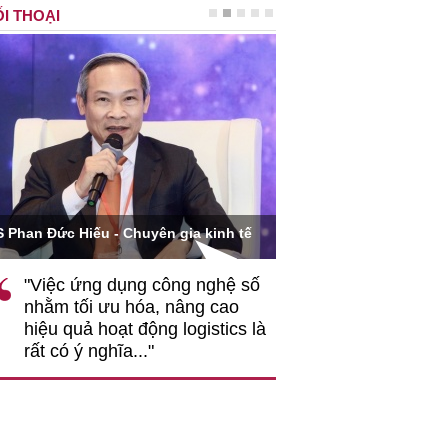
I THOẠI
Ông Hoàng Quang Phòn
S Phan Đức Hiếu - Chuyên gia kinh tế
VCCI
"Việc ứng dụng công nghệ số
""Theo tôi, cần 
nhằm tối ưu hóa, nâng cao
gốc rễ về nhận
hiệu quả hoạt động logistics là
nghiệp cần coi
rất có ý nghĩa..."
động hài hoà là
triển..."