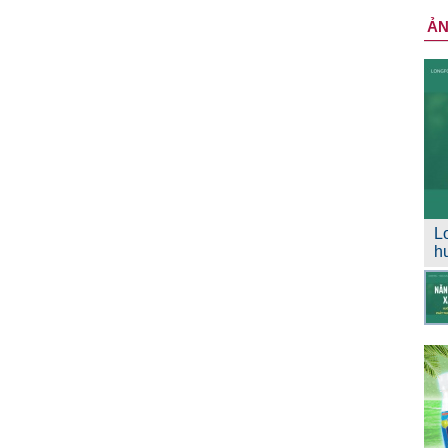
Ả
L
h