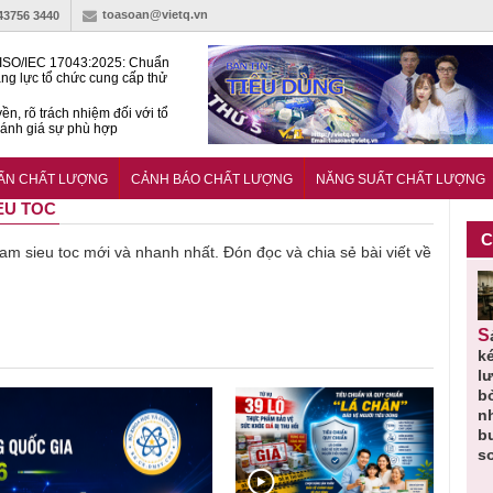
toasoan@vietq.vn
-43756 3440
ISO/IEC 17043:2025: Chuẩn
ng lực tổ chức cung cấp thử
 thành thạo
ền, rõ trách nhiệm đối với tổ
ánh giá sự phù hợp
lược tiêu chuẩn quốc gia:
ụ định hướng tổng thể, dài
UẨN CHẤT LƯỢNG
CẢNH BÁO CHẤT LƯỢNG
NĂNG SUẤT CHẤT LƯỢNG
o hoạt động tiêu chuẩn
IEU TOC
C
ề am sieu toc mới và nhanh nhất. Đón đọc và chia sẻ bài viết về
Thu hồi
Người tiêu
Cảnh báo
Thu hồi
Sản phẩm
 em
Cao lỏng
dùng cần
sản phẩm
toàn quốc
k
 do
Cảm cúm
cảnh giác
nhập ngoại
và tiêu hủy
l
áp
Bảo
lựa chọn
bị thu hồi
nước rửa
b
u
Phương
thịt lợn đạt
do mất an
tay dạng
n
n
không đạt
tiêu chuẩn
toàn có thể
bọt Layer
b
chất lượng
và an toàn
xuất hiện
Clean do
s
tại Việt Nam
sản xuất