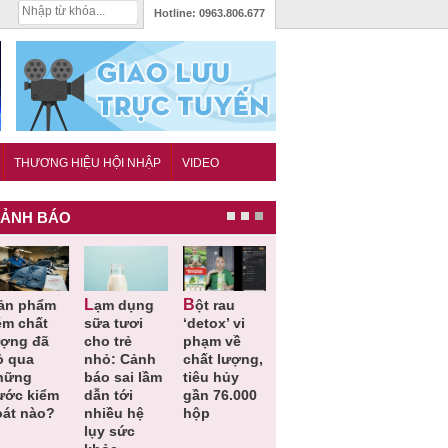
Hotline:
0963.806.677
THƯƠNG HIỆU HỘI NHẬP
VIDEO
ẢNH BÁO
Lạm dụng
Bột rau
Những quy
Thu hồi đồ
ém chất
sữa tươi
‘detox’ vi
định cần
ngủ trẻ e
ượng đã
cho trẻ
phạm về
biết trong
Michley d
ỏ qua
nhỏ: Cảnh
chất lượng,
QCVN
không đá
hững
báo sai lầm
tiêu hủy
25:2025/BCT
ứng tiêu
ước kiểm
dẫn tới
gần 76.000
để hạn chế
chuẩn an
oát nào?
nhiều hệ
hộp
sự cố điện
toàn
lụy sức
khi thi công