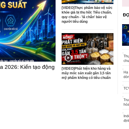
trái phép
[VIDEO]Thực phẩm bảo vệ sức
khỏe giả bị thu hồi: Tiêu chuẩn,
ĐỌ
quy chuẩn - 'lá chắn' bảo vệ
người tiêu dùng
Thự
chu
 2026: Kiến tạo động
[VIDEO]Phát hiện kho hàng và
Hạ 
máy móc sản xuất gần 3,5 tấn
dòn
mỹ phẩm không có tiêu chuẩn
TCV
Tru
hóa
Ind
địn