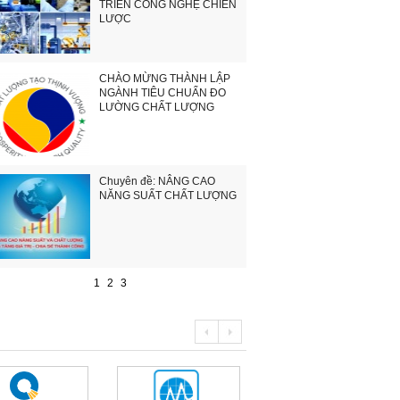
TRIỂN CÔNG NGHỆ CHIẾN
LƯỢC
CHÀO MỪNG THÀNH LẬP
NGÀNH TIÊU CHUẨN ĐO
LƯỜNG CHẤT LƯỢNG
Chuyên đề: NÂNG CAO
NĂNG SUẤT CHẤT LƯỢNG
1
2
3