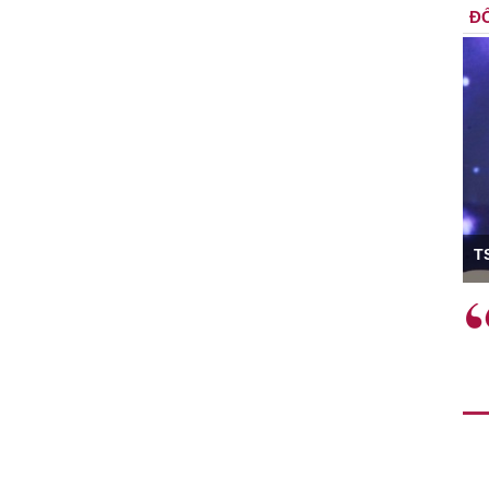
ĐỐ
ó Viện trưởng
T
ệc phải làm
Việc sử dụng hiệu quả chính
và trên thực tế
sách tài khóa không chỉ mang ý
 hành như tăng
nghĩa hỗ trợ ngắn hạn mà còn
a học công
đóng vai trò tạo nền tảng cho
 các cơ chế
tăng trưởng bền vững dài hạn.
i mới sáng tạo,