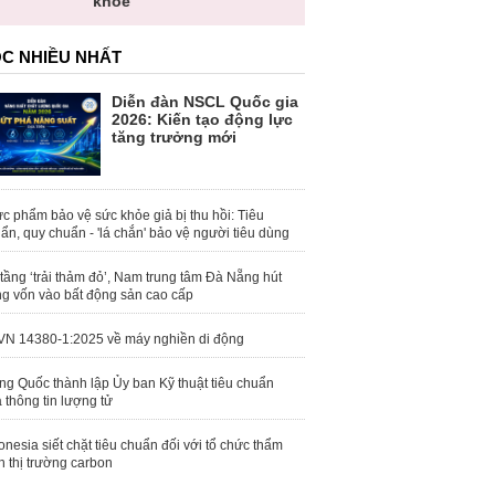
khỏe
C NHIỀU NHẤT
Diễn đàn NSCL Quốc gia
2026: Kiến tạo động lực
tăng trưởng mới
c phẩm bảo vệ sức khỏe giả bị thu hồi: Tiêu
ẩn, quy chuẩn - 'lá chắn' bảo vệ người tiêu dùng
tầng ‘trải thảm đỏ’, Nam trung tâm Đà Nẵng hút
g vốn vào bất động sản cao cấp
N 14380-1:2025 về máy nghiền di động
ng Quốc thành lập Ủy ban Kỹ thuật tiêu chuẩn
 thông tin lượng tử
onesia siết chặt tiêu chuẩn đối với tổ chức thẩm
h thị trường carbon