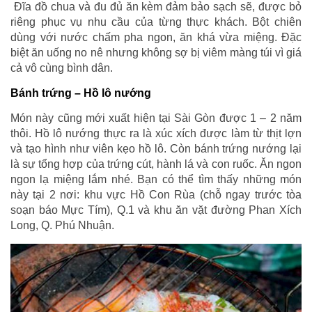
Đĩa đồ chua và đu đủ ăn kèm đảm bảo sạch sẽ, được bỏ
riêng phục vụ nhu cầu của từng thực khách. Bột chiên
dùng với nước chấm pha ngon, ăn khá vừa miệng. Đặc
biệt ăn uống no nê nhưng không sợ bị viêm màng túi vì giá
cả vô cùng bình dân.
Bánh trứng – Hồ lô nướng
Món này cũng mới xuất hiện tại Sài Gòn được 1 – 2 năm
thôi. Hồ lô nướng thực ra là xúc xích được làm từ thịt lợn
và tạo hình như viên kẹo hồ lô. Còn bánh trứng nướng lại
là sự tổng hợp của trứng cút, hành lá và con ruốc. Ăn ngon
ngon lạ miệng lắm nhé. Bạn có thể tìm thấy những món
này tại 2 nơi: khu vực Hồ Con Rùa (chỗ ngay trước tòa
soạn báo Mực Tím), Q.1 và khu ăn vặt đường Phan Xích
Long, Q. Phú Nhuận.