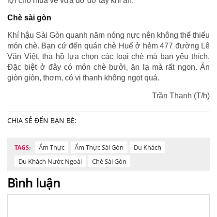
lợi cho mua về vừa đỡ dơ tay khi ăn.
Chè sài gòn
Khí hậu Sài Gòn quanh năm nóng nực nên không thể thiếu
món chè. Bạn cứ đến quán chè Huế ở hẻm 477 đường Lê
Văn Việt, tha hồ lựa chọn các loại chè mà bạn yêu thích.
Đặc biệt ở đây có món chè bưởi, ăn lạ mà rất ngon. Ăn
giòn giòn, thơm, có vị thanh không ngọt quá.
Trần Thanh (T/h)
CHIA SẺ ĐẾN BẠN BÈ:
Ẩm Thực
Ẩm Thực Sài Gòn
Du Khách
TAGS:
Du Khách Nước Ngoài
Chè Sài Gòn
Bình luận