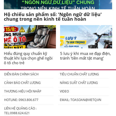
Hộ chiếu sản phẩm số: 'Ngôn ngữ dữ liệu'
chung trong nền kinh tế tuần hoàn
Hiểu đúng quy chuẩn kỹ
5 lưu ý khi mua xe đạp điện,
thuật khi lựa chọn ghế ngồi
tránh 'tiền mất tật mang'
ô tô cho trẻ
DIỄN ĐÀN CHÍNH SÁCH
TIÊU CHUẨN CHẤT LƯỢNG
CẢNH BÁO CHẤT LƯỢNG
NĂNG SUẤT CHẤT LƯỢNG
THƯƠNG HIỆU HỘI NHẬP
VIDEO
HOTLINE: 0963.806.677
EMAIL:
TOASOAN@VIETQ.VN
LIÊN HỆ QUẢNG CÁO :
TEL:0988.624.621