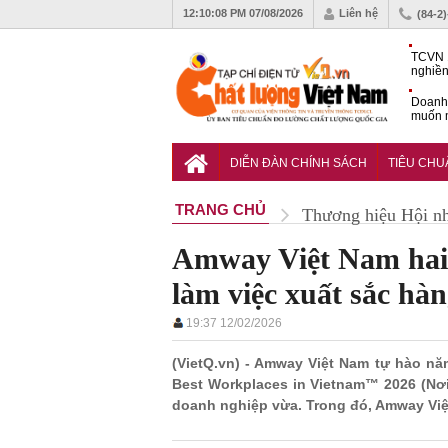
12:10:09 PM
07/08/2026
Liên hệ
(84-2
TCVN 
nghiền
Doanh
muốn m
Nam
Tiêu c
nghiệp
DIỄN ĐÀN CHÍNH SÁCH
TIÊU CH
TRANG CHỦ
Thương hiệu Hội n
Amway Việt Nam hai 
làm việc xuất sắc hà
19:37 12/02/2026
(VietQ.vn) - Amway Việt Nam tự hào nă
Best Workplaces in Vietnam™ 2026 (Nơi
doanh nghiệp vừa. Trong đó, Amway Việt