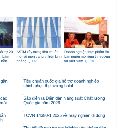
ỗ trợ 20
ASTM xây dựng tiêu chuẩn
Doanh nghiệp thực phẩm Ba
nh Lâm
mới về men trang trí trên kính
Lan muốn mở rộng thị trường
g bền
phẳng
tại Việt Nam
10
10
 gần
Tiêu chuẩn quốc gia hỗ trợ doanh nghiệp
chinh phục thị trường halal
 các
Sắp diễn ra Diễn đàn Năng suất Chất lượng
i mới
Quốc gia năm 2026
dẫn
TCVN 14380-1:2025 về máy nghiền di động
nh
Thu hồi đồ ngủ trẻ em Michley do không đáp