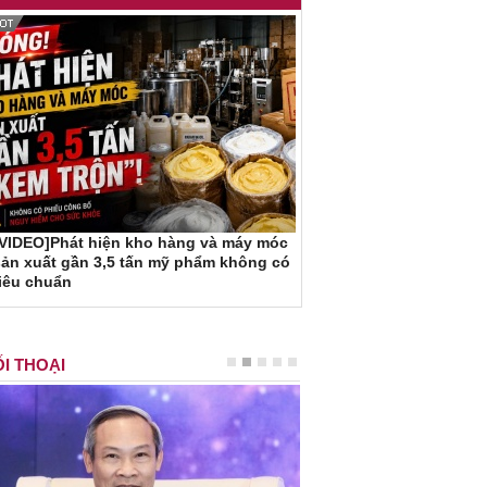
[VIDEO]Phát hiện kho hàng và máy móc
ản xuất gần 3,5 tấn mỹ phẩm không có
iêu chuẩn
I THOẠI