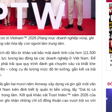
ces in Vietnam™ 2026 (Hạng mục doanh nghiệp vừa), ghi
ng văn hóa lấy con người làm trung tâm.
ch dữ liệu từ khảo sát bảo mật danh tính của hơn 111.500
ủa lực lượng lao động tại các doanh nghiệp ở Việt Nam. Để
s
phải trải qua quy trình đánh giá chuyên sâu và khắt khe
t
ền – công cụ đo lường mức độ tin tưởng, gắn kết và trải
c.
 là gần hai mươi năm Amway xây dựng và gìn giữ một văn
ĐỐ
am kiên định triết lý quản trị bền vững, lấy "Giá trị cá
m trọng tâm. Kết quả khảo sát Trust Index™ năm 2026 của
 ghi nhận những chỉ số đồng thuận cao vượt trội so với