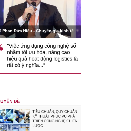
Ông Hoàng Quang Phòn
S Phan Đức Hiếu - Chuyên gia kinh tế
VCCI
"Việc ứng dụng công nghệ số
""Theo tôi, cần 
nhằm tối ưu hóa, nâng cao
gốc rễ về nhận
hiệu quả hoạt động logistics là
nghiệp cần coi
rất có ý nghĩa..."
động hài hoà là
triển..."
UYÊN ĐỀ
TIÊU CHUẨN, QUY CHUẨN
KỸ THUẬT PHỤC VỤ PHÁT
TRIỂN CÔNG NGHỆ CHIẾN
LƯỢC