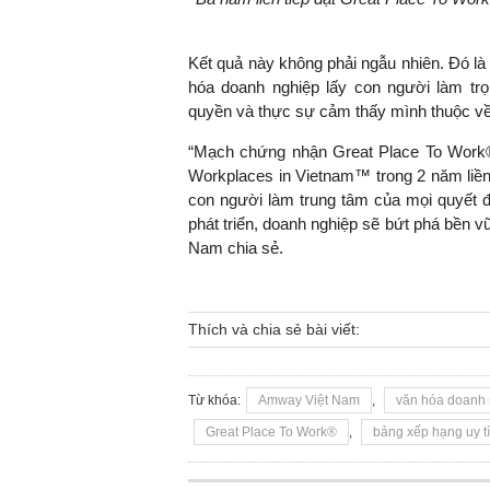
Kết quả này không phải ngẫu nhiên. Đó là
hóa doanh nghiệp lấy con người làm tr
quyền và thực sự cảm thấy mình thuộc về
“Mạch chứng nhận Great Place To Work® b
Workplaces in Vietnam™ trong 2 năm liền 
con người làm trung tâm của mọi quyết địn
phát triển, doanh nghiệp sẽ bứt phá bền
Nam chia sẻ.
Thích và chia sẻ bài viết:
Từ khóa:
Amway Việt Nam
,
văn hóa doanh
Great Place To Work®
,
bảng xếp hạng uy t