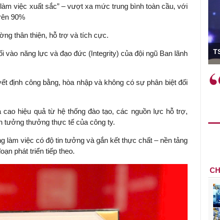
àm việc xuất sắc” – vượt xa mức trung bình toàn cầu, với
trên 90%
g thân thiện, hỗ trợ và tích cực.
ó Viện trưởng
T
ối vào năng lực và đạo đức (Integrity) của đội ngũ Ban lãnh
ệc phải làm
Việc sử dụng hiệu quả chính
yết định công bằng, hòa nhập và không có sự phân biệt đối
và trên thực tế
sách tài khóa không chỉ mang ý
 hành như tăng
nghĩa hỗ trợ ngắn hạn mà còn
a học công
đóng vai trò tạo nền tảng cho
 cao hiệu quả từ hệ thống đào tạo, các nguồn lực hỗ trợ,
 các cơ chế
tăng trưởng bền vững dài hạn.
 tưởng thưởng thực tế của công ty.
i mới sáng tạo,
 làm việc có độ tin tưởng và gắn kết thực chất – nền tảng
ạn phát triển tiếp theo.
CH