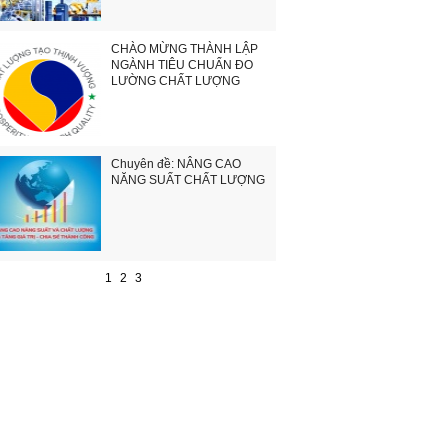
CHÀO MỪNG THÀNH LẬP
NGÀNH TIÊU CHUẨN ĐO
LƯỜNG CHẤT LƯỢNG
Chuyên đề: NÂNG CAO
NĂNG SUẤT CHẤT LƯỢNG
1
2
3