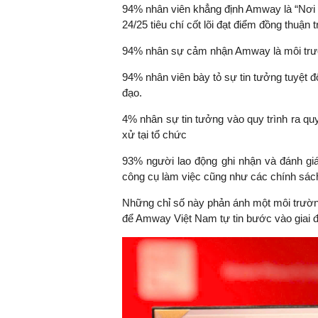
94% nhân viên khẳng định Amway là “Nơi l
24/25 tiêu chí cốt lõi đạt điểm đồng thuận 
94% nhân sự cảm nhận Amway là môi trườn
TS. Nguyễn Đức Độ - Ph
Viện Kinh tế Tài chính
94% nhân viên bày tỏ sự tin tưởng tuyệt đ
đạo.
"Có rất nhiều vi
4% nhân sự tin tưởng vào quy trình ra qu
ngay từ bây giờ 
xử tại tổ chức
đang được tiến
đầu tư cho kho
93% người lao động ghi nhận và đánh giá
nghệ; ban hành
công cụ làm việc cũng như các chính sách
khuyến khích đổ
Những chỉ số này phản ánh một môi trường
khởi nghiệp..."
để Amway Việt Nam tự tin bước vào giai đo