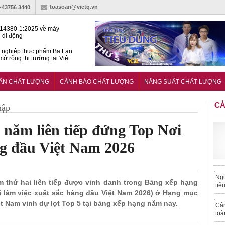
toasoan@vietq.vn
)-43756 3440
14380-1:2025 về máy
 di động
 nghiệp thực phẩm Ba Lan
ở rộng thị trường tại Việt
huẩn quốc gia hỗ trợ doanh
 chinh phục thị trường halal
UẨN CHẤT LƯỢNG
CẢNH BÁO CHẤT LƯỢNG
NĂNG SUẤT CHẤT LƯỢNG
CẢ
hập
năm liên tiếp đứng Top Nơi
ng đầu Việt Nam 2026
Ngư
m thứ hai liên tiếp được vinh danh trong Bảng xếp hạng
tiê
 làm việc xuất sắc hàng đầu Việt Nam 2026) ở Hạng mục
 Nam vinh dự lọt Top 5 tại bảng xếp hạng năm nay.
Cả
toà