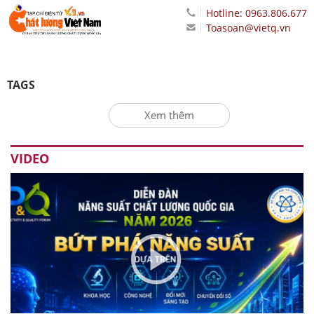
Hotline: 0963.806.677
Toasoan@vietq.vn
TAGS
Xem thêm
VIDEO