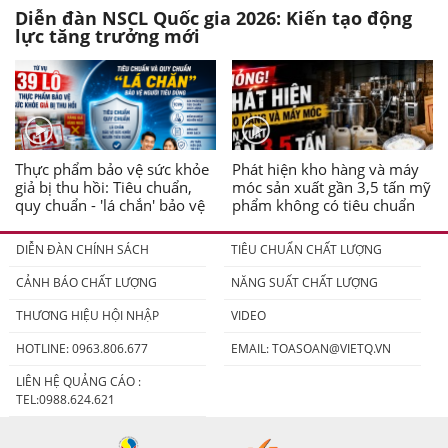
Diễn đàn NSCL Quốc gia 2026: Kiến tạo động
lực tăng trưởng mới
Thực phẩm bảo vệ sức khỏe
Phát hiện kho hàng và máy
giả bị thu hồi: Tiêu chuẩn,
móc sản xuất gần 3,5 tấn mỹ
quy chuẩn - 'lá chắn' bảo vệ
phẩm không có tiêu chuẩn
người tiêu dùng
DIỄN ĐÀN CHÍNH SÁCH
TIÊU CHUẨN CHẤT LƯỢNG
CẢNH BÁO CHẤT LƯỢNG
NĂNG SUẤT CHẤT LƯỢNG
THƯƠNG HIỆU HỘI NHẬP
VIDEO
HOTLINE: 0963.806.677
EMAIL:
TOASOAN@VIETQ.VN
LIÊN HỆ QUẢNG CÁO :
TEL:0988.624.621