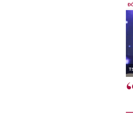
ĐỐ
ó Viện trưởng
T
ệc phải làm
Việc sử dụng hiệu quả chính
và trên thực tế
sách tài khóa không chỉ mang ý
 hành như tăng
nghĩa hỗ trợ ngắn hạn mà còn
a học công
đóng vai trò tạo nền tảng cho
 các cơ chế
tăng trưởng bền vững dài hạn.
i mới sáng tạo,