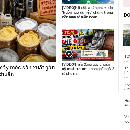
trái phép
[VIDEO]Hộ chiếu sản phẩm số:
'Ngôn ngữ dữ liệu' chung trong
ĐỌ
nền kinh tế tuần hoàn
TCV
[VIDEO]Hiểu đúng quy chuẩn
máy móc sản xuất gần
Tru
kỹ thuật khi lựa chọn ghế ngồi ô
hóa
 chuẩn
tô cho trẻ
Ind
địn
Hợp
AI 
Vin
tốc