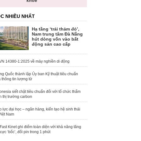
khỏe
C NHIỀU NHẤT
Hạ tầng ‘trải thảm đỏ’,
Nam trung tâm Đà Nẵng
hút dòng vốn vào bất
động sản cao cấp
N 14380-1:2025 về máy nghiền di động
ng Quốc thành lập Ủy ban Kỹ thuật tiêu chuẩn
 thông tin lượng tử
onesia siết chặt tiêu chuẩn đối với tổ chức thẩm
h thị trường carbon
 lực đại học – ngân hàng, kiến tạo hệ sinh thái
Việt Nam
Fast Kinet ghi điểm toàn diện với khả năng tăng
 cực ‘bốc’, đổi pin trong 1 phút