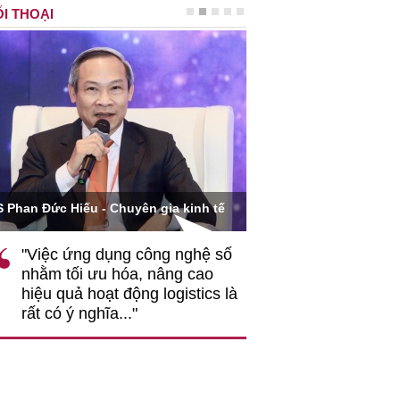
I THOẠI
Ông Hoàng Quang Phòn
S Phan Đức Hiếu - Chuyên gia kinh tế
VCCI
"Việc ứng dụng công nghệ số
""Theo tôi, cần 
nhằm tối ưu hóa, nâng cao
gốc rễ về nhận
hiệu quả hoạt động logistics là
nghiệp cần coi
rất có ý nghĩa..."
động hài hoà là
triển..."