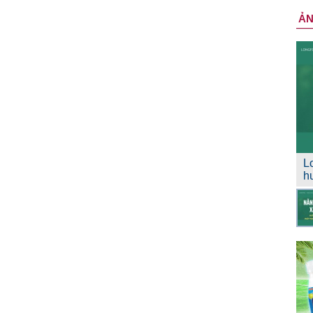
Ả
L
h