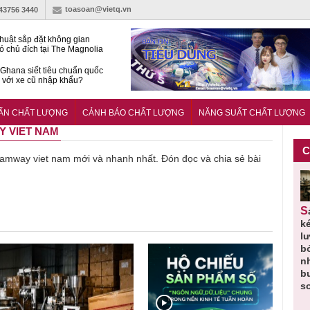
toasoan@vietq.vn
-43756 3440
huật sắp đặt không gian
ó chủ đích tại The Magnolia
 Ghana siết tiêu chuẩn quốc
i với xe cũ nhập khẩu?
g ‘trải thảm đỏ’, Nam trung
 Nẵng hút dòng vốn vào bất
UẨN CHẤT LƯỢNG
CẢNH BÁO CHẤT LƯỢNG
NĂNG SUẤT CHẤT LƯỢNG
ản cao cấp
Y VIET NAM
C
về amway viet nam mới và nhanh nhất. Đón đọc và chia sẻ bài
Thu hồi
Người tiêu
Cảnh báo
Thu hồi
Sản phẩm
 em
Cao lỏng
dùng cần
sản phẩm
toàn quốc
k
 do
Cảm cúm
cảnh giác
nhập ngoại
và tiêu hủy
l
áp
Bảo
lựa chọn
bị thu hồi
nước rửa
b
u
Phương
thịt lợn đạt
do mất an
tay dạng
n
n
không đạt
tiêu chuẩn
toàn có thể
bọt Layer
b
chất lượng
và an toàn
xuất hiện
Clean do
s
tại Việt Nam
sản xuất