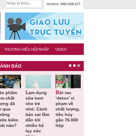
Hotline:
0963.806.677
THƯƠNG HIỆU HỘI NHẬP
VIDEO
ẢNH BÁO
Lạm dụng
Bột rau
Những quy
Thu hồi đồ
ém chất
sữa tươi
‘detox’ vi
định cần
ngủ trẻ e
ượng đã
cho trẻ
phạm về
biết trong
Michley d
ỏ qua
nhỏ: Cảnh
chất lượng,
QCVN
không đá
hững
báo sai lầm
tiêu hủy
25:2025/BCT
ứng tiêu
ước kiểm
dẫn tới
gần 76.000
để hạn chế
chuẩn an
oát nào?
nhiều hệ
hộp
sự cố điện
toàn
lụy sức
khi thi công