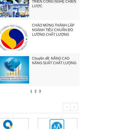
TRIỂN CÔNG NGHỆ CHIẾN
LƯỢC
CHÀO MỪNG THÀNH LẬP
NGÀNH TIÊU CHUẨN ĐO
LƯỜNG CHẤT LƯỢNG
Chuyên đề: NÂNG CAO
NĂNG SUẤT CHẤT LƯỢNG
1
2
3