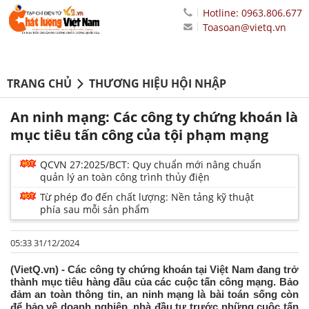
Hotline: 0963.806.677
Toasoan@vietq.vn
TRANG CHỦ
THƯƠNG HIỆU HỘI NHẬP
An ninh mạng: Các công ty chứng khoán là
mục tiêu tấn công của tội phạm mạng
QCVN 27:2025/BCT: Quy chuẩn mới nâng chuẩn
quản lý an toàn công trình thủy điện
Từ phép đo đến chất lượng: Nền tảng kỹ thuật
phía sau mỗi sản phẩm
05:33 31/12/2024
(VietQ.vn) - Các công ty chứng khoán tại Việt Nam đang trở
thành mục tiêu hàng đầu của các cuộc tấn công mạng. Bảo
đảm an toàn thông tin, an ninh mạng là bài toán sống còn
để bảo vệ doanh nghiệp, nhà đầu tư trước những cuộc tấn