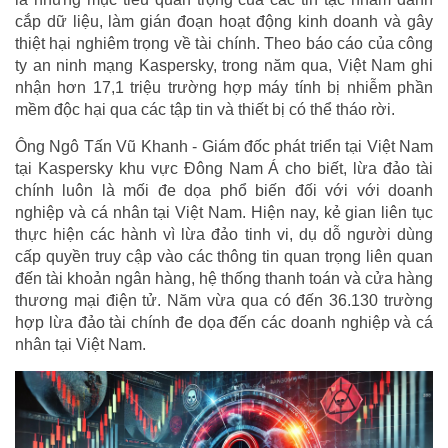
cắp dữ liệu, làm gián đoạn hoạt động kinh doanh và gây
thiệt hại nghiêm trọng về tài chính. Theo báo cáo của công
ty an ninh mạng Kaspersky, trong năm qua, Việt Nam ghi
nhận hơn 17,1 triệu trường hợp máy tính bị nhiễm phần
mềm độc hại qua các tập tin và thiết bị có thể tháo rời.
Ông Ngô Tấn Vũ Khanh - Giám đốc phát triển tại Việt Nam
tại Kaspersky khu vực Đông Nam Á cho biết, lừa đảo tài
chính luôn là mối đe dọa phổ biến đối với với doanh
nghiệp và cá nhân tại Việt Nam. Hiện nay, kẻ gian liên tục
thực hiện các hành vì lừa đảo tinh vi, dụ dỗ người dùng
cấp quyền truy cập vào các thông tin quan trọng liên quan
đến tài khoản ngân hàng, hệ thống thanh toán và cửa hàng
thương mại điện tử. Năm vừa qua có đến 36.130 trường
hợp lừa đảo tài chính đe dọa đến các doanh nghiệp và cá
nhân tại Việt Nam.