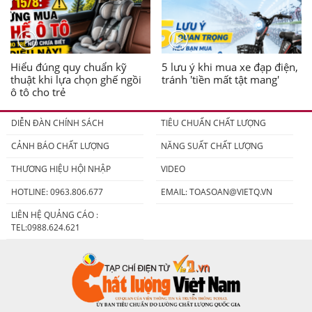
Hiểu đúng quy chuẩn kỹ
5 lưu ý khi mua xe đạp điện,
thuật khi lựa chọn ghế ngồi
tránh 'tiền mất tật mang'
ô tô cho trẻ
DIỄN ĐÀN CHÍNH SÁCH
TIÊU CHUẨN CHẤT LƯỢNG
CẢNH BÁO CHẤT LƯỢNG
NĂNG SUẤT CHẤT LƯỢNG
THƯƠNG HIỆU HỘI NHẬP
VIDEO
HOTLINE: 0963.806.677
EMAIL:
TOASOAN@VIETQ.VN
LIÊN HỆ QUẢNG CÁO :
TEL:0988.624.621