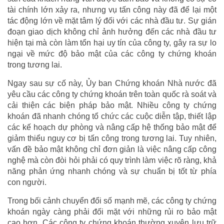
tài chính lớn xảy ra, nhưng vụ tấn công này đã để lại một
tác động lớn về mặt tâm lý đối với các nhà đầu tư. Sự gián
đoạn giao dịch không chỉ ảnh hưởng đến các nhà đầu tư
hiện tại mà còn làm tổn hại uy tín của công ty, gây ra sự lo
ngại về mức độ bảo mật của các công ty chứng khoán
trong tương lai.
Ngay sau sự cố này, Ủy ban Chứng khoán Nhà nước đã
yêu cầu các công ty chứng khoán trên toàn quốc rà soát và
cải thiện các biện pháp bảo mật. Nhiều công ty chứng
khoán đã nhanh chóng tổ chức các cuộc diễn tập, thiết lập
các kế hoạch dự phòng và nâng cấp hệ thống bảo mật để
giảm thiểu nguy cơ bị tấn công trong tương lai. Tuy nhiên,
vấn đề bảo mật không chỉ đơn giản là việc nâng cấp công
nghệ mà còn đòi hỏi phải có quy trình làm việc rõ ràng, khả
năng phản ứng nhanh chóng và sự chuẩn bị tốt từ phía
con người.
Trong bối cảnh chuyển đổi số mạnh mẽ, các công ty chứng
khoán ngày càng phải đối mặt với những rủi ro bảo mật
cao hơn. Các công ty chứng khoán thường xuyên lưu trữ