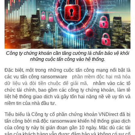
Công ty chứng khoán cần tăng cường lá chắn bảo vệ khỏi
những cuộc tấn công vào hệ thống.
Đặc biệt, một trong những cuộc tấn công mạng nổi bật là
các vụ tấn công ransomware
phần mềm độc hại mã hóa
dữ liệu và đòi tiền chuộc để giải mã,
nhằm vào các tổ
chức tài chính, bao gồm các công ty chứng khoán, làm tê
liệt hệ thống giao dịch và gây tổn hại nặng nề về uy tín và
niềm tin của nhà đầu tư.
Tiêu biểu là Công ty cổ phần chứng khoán VNDirect đã bị
tấn công bởi mã độc ransomware khiến hệ thống giao dịch
của công ty này bị gián đoạn gần 10 ngày. Mặc dù các tài
sản của khách hàng vẫn được đảm bảo và không có sự cố