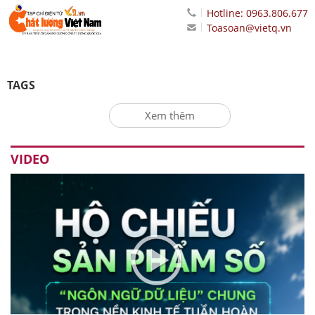
Hotline: 0963.806.677
Toasoan@vietq.vn
TAGS
Xem thêm
VIDEO