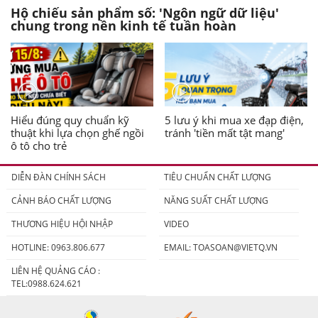
Hộ chiếu sản phẩm số: 'Ngôn ngữ dữ liệu'
chung trong nền kinh tế tuần hoàn
Hiểu đúng quy chuẩn kỹ
5 lưu ý khi mua xe đạp điện,
thuật khi lựa chọn ghế ngồi
tránh 'tiền mất tật mang'
ô tô cho trẻ
DIỄN ĐÀN CHÍNH SÁCH
TIÊU CHUẨN CHẤT LƯỢNG
CẢNH BÁO CHẤT LƯỢNG
NĂNG SUẤT CHẤT LƯỢNG
THƯƠNG HIỆU HỘI NHẬP
VIDEO
HOTLINE: 0963.806.677
EMAIL:
TOASOAN@VIETQ.VN
LIÊN HỆ QUẢNG CÁO :
TEL:0988.624.621