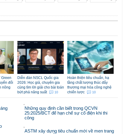
 Green
Diễn đàn NSCL Quốc gia
Hoàn thiện tiêu chuẩn, hạ
uyển đổi
2026: Học giả, chuyên gia
tầng chất lượng thúc đẩy
n nông
cùng tìm lời giải cho bài toán
thương mại hóa công nghệ
bứt phá năng suất
chiến lược
10
10
sáng
Những quy định cần biết trong QCVN
25:2025/BCT để hạn chế sự cố điện khi thi
công
o
ASTM xây dựng tiêu chuẩn mới về men trang