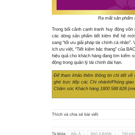
Ra mắt sản phẩm ti
Trong bối cảnh cạnh tranh huy động vốn n
các dòng sản phẩm tiết kiệm thế hệ mới
sang “tối ưu giải pháp tài chính cá nhân”. 
ích ưu việt, “Tiết kiệm bậc thang” của B
hiệu quả cho khách hàng đang tìm kiếm sự
động trong quản lý tài chính dài hạn.
Để tham khảo thêm thông tin chi tiết v
ghé trực tiếp các Chi nhánh/Phòng giao
Chăm sóc Khách hàng 1800 588 828 (miễ
Thích và chia sẻ bài viết:
Từ khóa:
Bắc Á
,
BAC A BANK
,
Tiết ki