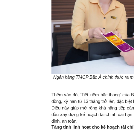
TS. Nguyễn Đức Độ - Ph
Viện Kinh tế Tài chính
"Có rất nhiều vi
ngay từ bây giờ 
đang được tiến
đầu tư cho kho
nghệ; ban hành
Ngân hàng TMCP Bắc Á chính thức ra mắt
khuyến khích đổ
khởi nghiệp..."
Thêm vào đó, “Tiết kiệm bậc thang” của B
đồng, kỳ hạn từ 13 tháng trở lên, đặc biệ
Điều này giúp mở rộng khả năng tiếp cận
đầu xây dựng kế hoạch tài chính dài hạn t
định, an toàn.
Tăng tính linh hoạt cho kế hoạch tài ch