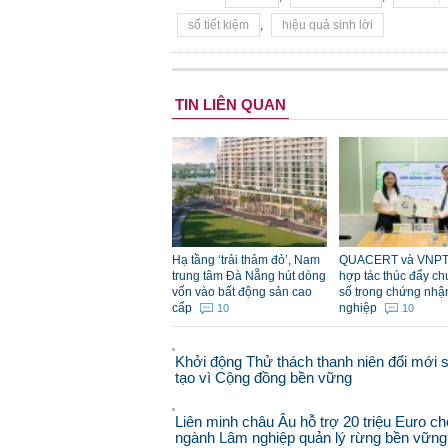
sổ tiết kiệm
,
hiệu quả sinh lời
TIN LIÊN QUAN
Hạ tầng ‘trải thảm đỏ’, Nam
QUACERT và VNPT
trung tâm Đà Nẵng hút dòng
hợp tác thúc đẩy ch
vốn vào bất động sản cao
số trong chứng nhậ
cấp
nghiệp
10
10
Khởi động Thử thách thanh niên đổi mới 
tạo vì Cộng đồng bền vững
Liên minh châu Âu hỗ trợ 20 triệu Euro ch
ngành Lâm nghiệp quản lý rừng bền vững