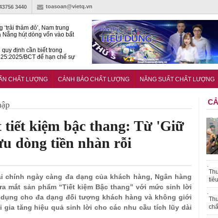
toasoan@vietq.vn
-43756 3440
g ‘trải thảm đỏ’, Nam trung
 Nẵng hút dòng vốn vào bất
ản cao cấp
quy định cần biết trong
25:2025/BCT để hạn chế sự
 khi thi công
àn NSCL Quốc gia 2026:
ả, chuyên gia cùng tìm lời
UẨN CHẤT LƯỢNG
CẢNH BÁO CHẤT LƯỢNG
NĂNG SUẤT CHẤT LƯỢNG
ho bài toán bứt phá năng suất
CẢ
hập
iết kiệm bậc thang: Từ 'Giữ
 ưu dòng tiền nhàn rỗi
Thu
tài chính ngày càng đa dạng của khách hàng, Ngân hàng
tiê
a mắt sản phẩm “Tiết kiệm Bậc thang” với mức sinh lời
p dụng cho đa dạng đối tượng khách hàng và không giới
Thu
 gia tăng hiệu quả sinh lời cho các nhu cầu tích lũy dài
chấ