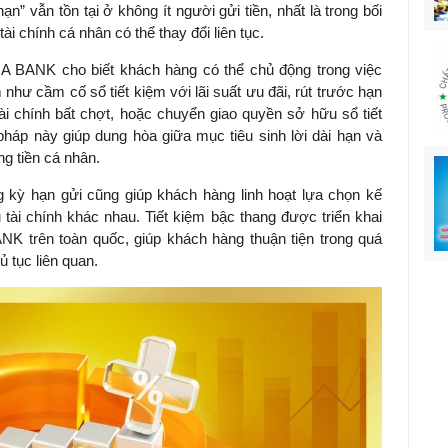
hạn” vẫn tồn tại ở không ít người gửi tiền, nhất là trong bối
ài chính cá nhân có thể thay đổi liên tục.
A BANK cho biết khách hàng có thể chủ động trong việc
 như cầm cố sổ tiết kiệm với lãi suất ưu đãi, rút trước hạn
tài chính bất chợt, hoặc chuyển giao quyền sở hữu sổ tiết
pháp này giúp dung hòa giữa mục tiêu sinh lời dài hạn và
g tiền cá nhân.
 kỳ hạn gửi cũng giúp khách hàng linh hoạt lựa chọn kế
 tài chính khác nhau. Tiết kiệm bậc thang được triển khai
ANK trên toàn quốc, giúp khách hàng thuận tiện trong quá
ủ tục liên quan.