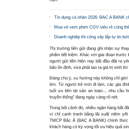
Tín dụng cá nhân 2026: BAC A BANK chọ
Mua vé xem phim CGV siêu rẻ cùng th
Doanh nghiệp thi công xây lắp tự tin bứ
Thị trường tiền gửi đang ghi nhận sự tha
phẩm tiết kiệm. Khác với giai đoạn trước 
người gửi tiền hiện nay bắt đầu đặt ra 
bảo ổn định, vừa phải tạo ra giá trị sinh lờ
Đáng chú ý, xu hướng này không chỉ giới
lớn. Từ người trẻ mới đi làm, các gia đì
tuổi ưu tiên tài sản an toàn… nhu cầu t
truyền thống” đang ngày càng rõ nét.
Trong bối cảnh đó, nhiều ngân hàng bắt đ
vì chỉ cạnh tranh bằng lãi suất niêm yế
TMCP Bắc Á (BAC A BANK) chính thức r
khách hàng có kỳ vọng tối ưu hiệu quả sinh