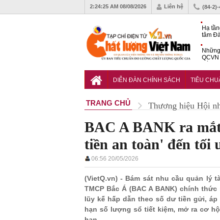
2:24:26 AM
08/08/2026
Liên hệ
(84-2)
Hạ tần
tâm Đà
động s
Những 
QCVN 
cố điện
Diễn đ
Học gi
DIỄN ĐÀN CHÍNH SÁCH
TIÊU CH
giải c
TRANG CHỦ
Thương hiệu Hội n
BAC A BANK ra mắt t
tiền an toàn' đến tối
06:56 20/05/2026
(VietQ.vn) - Bám sát nhu cầu quản lý 
TMCP Bắc Á (BAC A BANK) chính thức r
lũy kế hấp dẫn theo số dư tiền gửi, á
hạn số lượng sổ tiết kiệm, mở ra cơ hội
hạn.