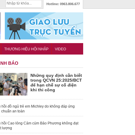
Hotline:
0963.806.677
THƯƠNG HIỆU HỘI NHẬP
VIDEO
NH BÁO
Những quy định cần biết
trong QCVN 25:2025/BCT
để hạn chế sự cố điện
khi thi công
 hồi đồ ngủ trẻ em Michley do không đáp ứng
u chuẩn an toàn
 hồi Cao lỏng Cảm cúm Bảo Phương không đạt
t lượng