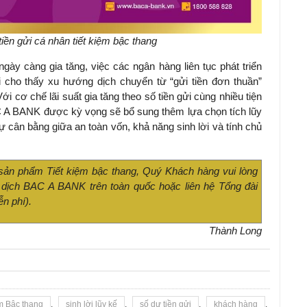
ền gửi cá nhân tiết kiệm bậc thang
gày càng gia tăng, việc các ngân hàng liên tục phát triển
 cho thấy xu hướng dịch chuyển từ “gửi tiền đơn thuần”
Với cơ chế lãi suất gia tăng theo số tiền gửi cùng nhiều tiện
AC A BANK được kỳ vọng sẽ bổ sung thêm lựa chọn tích lũy
 cân bằng giữa an toàn vốn, khả năng sinh lời và tính chủ
ề sản phẩm Tiết kiệm bậc thang, Quý Khách hàng vui lòng
 dịch BAC A BANK trên toàn quốc hoặc liên hệ Tổng đài
n phí).
Thành Long
ệm Bậc thang
,
sinh lời lũy kế
,
số dư tiền gửi
,
khách hàng
,