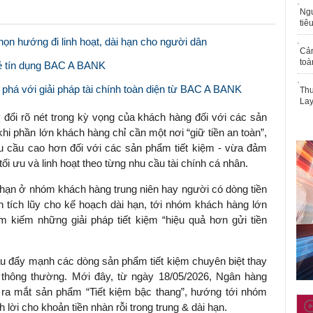
Ngư
tiê
n hướng đi linh hoạt, dài hạn cho người dân
Cả
toà
ẻ tín dụng BAC A BANK
t phá với giải pháp tài chính toàn diện từ BAC A BANK
Thu
Lay
y đổi rõ nét trong kỳ vọng của khách hàng đối với các sản
khi phần lớn khách hàng chỉ cần một nơi “giữ tiền an toàn”,
yêu cầu cao hơn đối với các sản phẩm tiết kiệm - vừa đảm
i tối ưu và linh hoạt theo từng nhu cầu tài chính cá nhân.
 hạn ở nhóm khách hàng trung niên hay người có dòng tiền
nh tích lũy cho kế hoạch dài hạn, tới nhóm khách hàng lớn
ìm kiếm những giải pháp tiết kiệm “hiệu quả hơn gửi tiền
ầu đẩy mạnh các dòng sản phẩm tiết kiệm chuyên biệt thay
t thông thường. Mới đây, từ ngày 18/05/2026, Ngân hàng
a mắt sản phẩm “Tiết kiệm bậc thang”, hướng tới nhóm
 lời cho khoản tiền nhàn rỗi trong trung & dài hạn.