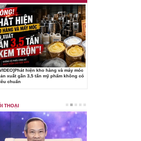
[VIDEO]Phát hiện kho hàng và máy móc
ản xuất gần 3,5 tấn mỹ phẩm không có
iêu chuẩn
I THOẠI