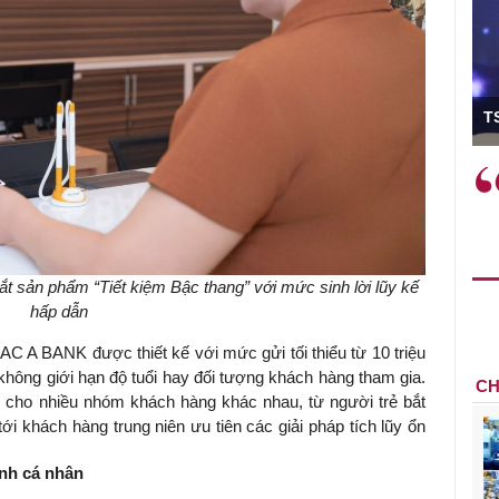
ó Viện trưởng
T
ệc phải làm
Việc sử dụng hiệu quả chính
và trên thực tế
sách tài khóa không chỉ mang ý
 hành như tăng
nghĩa hỗ trợ ngắn hạn mà còn
a học công
đóng vai trò tạo nền tảng cho
 các cơ chế
tăng trưởng bền vững dài hạn.
 sản phẩm “Tiết kiệm Bậc thang” với mức sinh lời lũy kế
i mới sáng tạo,
hấp dẫn
AC A BANK được thiết kế với mức gửi tối thiểu từ 10 triệu
t không giới hạn độ tuổi hay đối tượng khách hàng tham gia.
CH
 cho nhiều nhóm khách hàng khác nhau, từ người trẻ bắt
ới khách hàng trung niên ưu tiên các giải pháp tích lũy ổn
ính cá nhân