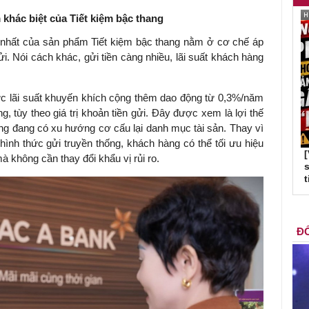
m khác biệt của Tiết kiệm bậc thang
 nhất của sản phẩm Tiết kiệm bậc thang nằm ở cơ chế áp
ửi. Nói cách khác, gửi tiền càng nhiều, lãi suất khách hàng
lãi suất khuyến khích cộng thêm dao động từ 0,3%/năm
g, tùy theo giá trị khoản tiền gửi. Đây được xem là lợi thế
ng đang có xu hướng cơ cấu lại danh mục tài sản. Thay vì
ình thức gửi truyền thống, khách hàng có thể tối ưu hiệu
à không cần thay đổi khẩu vị rủi ro.
s
t
ĐỐ