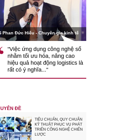
Ông Hoàng Quang Phòn
S Phan Đức Hiếu - Chuyên gia kinh tế
VCCI
"Việc ứng dụng công nghệ số
""Theo tôi, cần 
nhằm tối ưu hóa, nâng cao
gốc rễ về nhận
hiệu quả hoạt động logistics là
nghiệp cần coi
rất có ý nghĩa..."
động hài hoà là
triển..."
UYÊN ĐỀ
TIÊU CHUẨN, QUY CHUẨN
KỸ THUẬT PHỤC VỤ PHÁT
TRIỂN CÔNG NGHỆ CHIẾN
LƯỢC