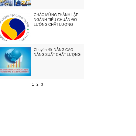
CHÀO MỪNG THÀNH LẬP
NGÀNH TIÊU CHUẨN ĐO
LƯỜNG CHẤT LƯỢNG
Chuyên đề: NÂNG CAO
NĂNG SUẤT CHẤT LƯỢNG
1
2
3