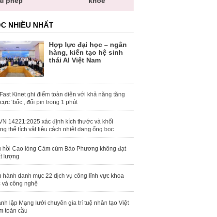
khỏe
toàn quốc
C NHIỀU NHẤT
Hợp lực đại học – ngân
hàng, kiến tạo hệ sinh
thái AI Việt Nam
Fast Kinet ghi điểm toàn diện với khả năng tăng
 cực ‘bốc’, đổi pin trong 1 phút
N 14221:2025 xác định kích thước và khối
ng thể tích vật liệu cách nhiệt dạng ống bọc
 hồi Cao lỏng Cảm cúm Bảo Phương không đạt
t lượng
 hành danh mục 22 dịch vụ công lĩnh vực khoa
 và công nghệ
nh lập Mạng lưới chuyên gia trí tuệ nhân tạo Việt
 toàn cầu