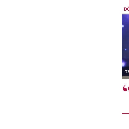
ĐỐ
ó Viện trưởng
T
ệc phải làm
Việc sử dụng hiệu quả chính
và trên thực tế
sách tài khóa không chỉ mang ý
 hành như tăng
nghĩa hỗ trợ ngắn hạn mà còn
a học công
đóng vai trò tạo nền tảng cho
 các cơ chế
tăng trưởng bền vững dài hạn.
i mới sáng tạo,