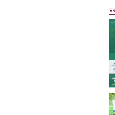
Ả
L
h