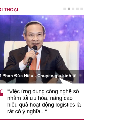
I THOẠI
Ông Hoàng Quang Phòn
S Phan Đức Hiếu - Chuyên gia kinh tế
VCCI
"Việc ứng dụng công nghệ số
""Theo tôi, cần 
nhằm tối ưu hóa, nâng cao
gốc rễ về nhận
hiệu quả hoạt động logistics là
nghiệp cần coi
rất có ý nghĩa..."
động hài hoà là
triển..."