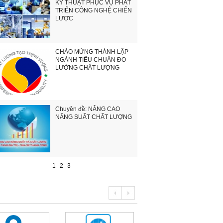
KỸ THUẬT PHỤC VỤ PHÁT
TRIỂN CÔNG NGHỆ CHIẾN
LƯỢC
CHÀO MỪNG THÀNH LẬP
NGÀNH TIÊU CHUẨN ĐO
LƯỜNG CHẤT LƯỢNG
Chuyên đề: NÂNG CAO
NĂNG SUẤT CHẤT LƯỢNG
1
2
3