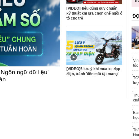
trái phép
[VIDEO]Hiểu đúng quy chuẩn
kỹ thuật khi lựa chọn ghế ngồi ô
ĐỌ
tô cho trẻ
Vin
tốc
[VIDEO]5 lưu ý khi mua xe đạp
'Ngôn ngữ dữ liệu'
điện, tránh 'tiền mất tật mang'
TCV
oàn
lượ
Thu
chấ
Ban
học
Thà
Nam