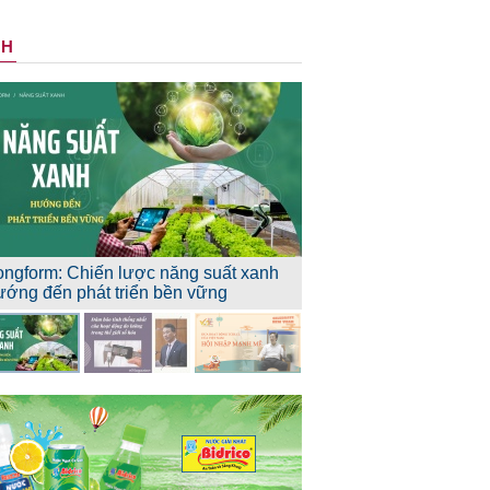
NH
ongform: Chiến lược năng suất xanh
ướng đến phát triển bền vững