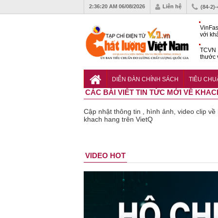
2:36:21 AM
06/08/2026
Liên hệ
(84-2)
VinFas
với kh
pin tr
TCVN 1
thước 
liệu c
Hoàn t
bưu ch
DIỄN ĐÀN CHÍNH SÁCH
TIÊU CH
nguyê
CÁC BÀI VIẾT TIN TỨC MỚI VỀ KHA
Cập nhật thông tin , hình ảnh, video clip v
khach hang trên VietQ
Bột rau
Cảnh báo
Thu hồi
Thu hồi
VIDEO HOT
‘detox’ vi
39 lô thực
toàn quốc
Cao 
phạm về
phẩm bảo
sản phẩm
Cảm
chất lượng,
vệ sức
tắm gội
Bảo
tiêu hủy
khỏe giả,
Oatrum và
Phư
gần 76.000
kém chất
Tabame Pro
khôn
hộp
lượng bị
không đạt
chất
thu hồi
chất lượng