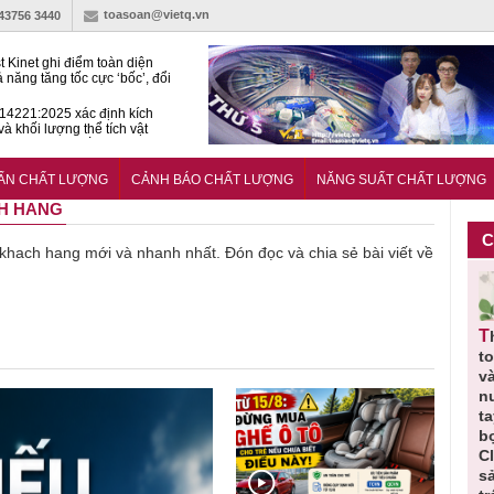
toasoan@vietq.vn
-43756 3440
t Kinet ghi điểm toàn diện
ả năng tăng tốc cực ‘bốc’, đổi
ong 1 phút
4221:2025 xác định kích
và khối lượng thể tích vật
ách nhiệt dạng ống bọc
hiện hành lang pháp lý cho
ính và đo lường trong kỷ
UẨN CHẤT LƯỢNG
CẢNH BÁO CHẤT LƯỢNG
NĂNG SUẤT CHẤT LƯỢNG
n số
CH HANG
C
ề khach hang mới và nhanh nhất. Đón đọc và chia sẻ bài viết về
Người tiêu
Cảnh báo
Thu hồi
Sản phẩm
lỏng
dùng cần
sản phẩm
toàn quốc
kém chất
 cúm
cảnh giác
nhập ngoại
và tiêu hủy
lượng đã
lựa chọn
bị thu hồi
nước rửa
bỏ qua
ơng
thịt lợn đạt
do mất an
tay dạng
những
g đạt
tiêu chuẩn
toàn có thể
bọt Layer
bước kiểm
 lượng
và an toàn
xuất hiện
Clean do
soát nào?
tại Việt Nam
sản xuất