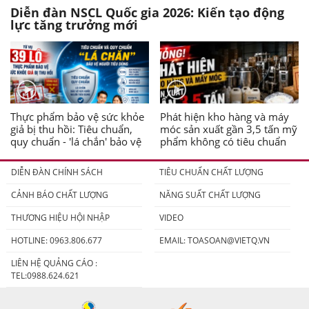
Diễn đàn NSCL Quốc gia 2026: Kiến tạo động
lực tăng trưởng mới
Thực phẩm bảo vệ sức khỏe
Phát hiện kho hàng và máy
giả bị thu hồi: Tiêu chuẩn,
móc sản xuất gần 3,5 tấn mỹ
quy chuẩn - 'lá chắn' bảo vệ
phẩm không có tiêu chuẩn
người tiêu dùng
DIỄN ĐÀN CHÍNH SÁCH
TIÊU CHUẨN CHẤT LƯỢNG
CẢNH BÁO CHẤT LƯỢNG
NĂNG SUẤT CHẤT LƯỢNG
THƯƠNG HIỆU HỘI NHẬP
VIDEO
HOTLINE: 0963.806.677
EMAIL:
TOASOAN@VIETQ.VN
LIÊN HỆ QUẢNG CÁO :
TEL:0988.624.621