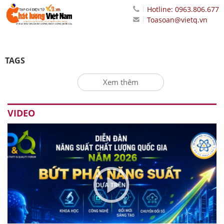
Hotline: 0963.806.677
Toasoan@vietq.vn
TAGS
Xem thêm
VIDEO