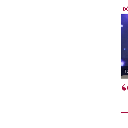
ĐỐ
ó Viện trưởng
T
ệc phải làm
Việc sử dụng hiệu quả chính
và trên thực tế
sách tài khóa không chỉ mang ý
 hành như tăng
nghĩa hỗ trợ ngắn hạn mà còn
a học công
đóng vai trò tạo nền tảng cho
 các cơ chế
tăng trưởng bền vững dài hạn.
i mới sáng tạo,