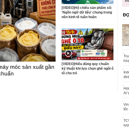
ốc
tr
[VIDEO]Hộ chiếu sản phẩm số:
'Ngôn ngữ dữ liệu' chung trong
ĐỌ
nền kinh tế tuần hoàn
Tru
hóa
[VIDEO]Hiểu đúng quy chuẩn
máy móc sản xuất gần
kỹ thuật khi lựa chọn ghế ngồi ô
Ind
 chuẩn
tô cho trẻ
địn
Hợp
AI 
Vin
tốc
TCV
lượ