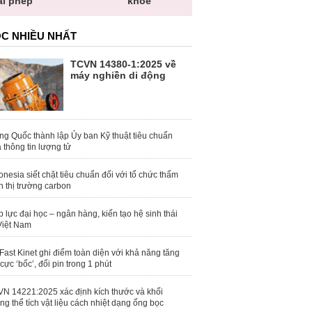
ái phép
khỏe
toàn quố
C NHIỀU NHẤT
TCVN 14380-1:2025 về
máy nghiền di động
ng Quốc thành lập Ủy ban Kỹ thuật tiêu chuẩn
 thông tin lượng tử
onesia siết chặt tiêu chuẩn đối với tổ chức thẩm
h thị trường carbon
 lực đại học – ngân hàng, kiến tạo hệ sinh thái
Việt Nam
Fast Kinet ghi điểm toàn diện với khả năng tăng
 cực ‘bốc’, đổi pin trong 1 phút
N 14221:2025 xác định kích thước và khối
ng thể tích vật liệu cách nhiệt dạng ống bọc