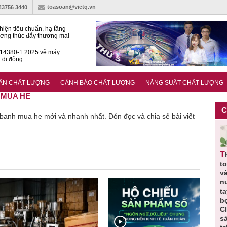
toasoan@vietq.vn
-43756 3440
hiện tiêu chuẩn, hạ tầng
ượng thúc đẩy thương mại
ng nghệ chiến lược
14380-1:2025 về máy
 di động
 nghiệp thực phẩm Ba Lan
ở rộng thị trường tại Việt
UẨN CHẤT LƯỢNG
CẢNH BÁO CHẤT LƯỢNG
NĂNG SUẤT CHẤT LƯỢNG
H MUA HE
C
ề banh mua he mới và nhanh nhất. Đón đọc và chia sẻ bài viết
Thu hồi
Thu hồi
Người tiêu
Cảnh báo
Thu hồi
ực
toàn quốc
Cao lỏng
dùng cần
sản phẩm
t
ảo
sản phẩm
Cảm cúm
cảnh giác
nhập ngoại
và
tắm gội
Bảo
lựa chọn
bị thu hồi
n
,
Oatrum và
Phương
thịt lợn đạt
do mất an
t
t
Tabame Pro
không đạt
tiêu chuẩn
toàn có thể
b
ị
không đạt
chất lượng
và an toàn
xuất hiện
C
chất lượng
tại Việt Nam
s