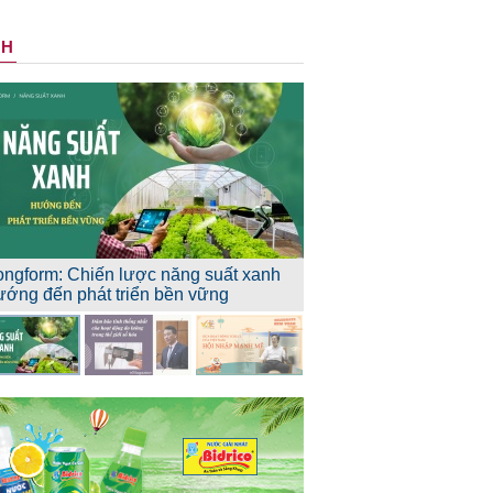
NH
ongform: Chiến lược năng suất xanh
ướng đến phát triển bền vững