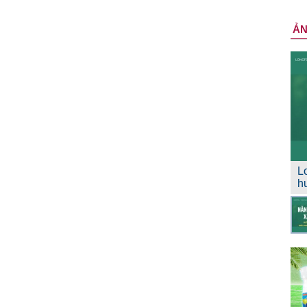
Ả
L
h