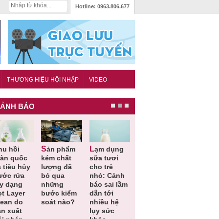
Hotline:
0963.806.677
THƯƠNG HIỆU HỘI NHẬP
VIDEO
ẢNH BÁO
Sản phẩm
Lạm dụng
Bột rau
Cảnh báo
oàn quốc
kém chất
sữa tươi
‘detox’ vi
39 lô thự
 tiêu hủy
lượng đã
cho trẻ
phạm về
phẩm bảo
ước rửa
bỏ qua
nhỏ: Cảnh
chất lượng,
vệ sức
ay dạng
những
báo sai lầm
tiêu hủy
khỏe giả,
ọt Layer
bước kiểm
dẫn tới
gần 76.000
kém chất
lean do
soát nào?
nhiều hệ
hộp
lượng bị
ản xuất
lụy sức
thu hồi