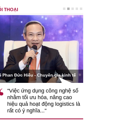
I THOẠI
Ông Hoàng Quang Phòn
S Phan Đức Hiếu - Chuyên gia kinh tế
VCCI
"Việc ứng dụng công nghệ số
""Theo tôi, cần 
nhằm tối ưu hóa, nâng cao
gốc rễ về nhận
hiệu quả hoạt động logistics là
nghiệp cần coi
rất có ý nghĩa..."
động hài hoà là
triển..."