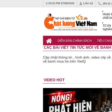
1:34:54 PM
07/08/2026
Liên hệ
(84-2)
Hoàn t
chất l
hóa cô
TCVN 
nghiền
Doanh
muốn m
DIỄN ĐÀN CHÍNH SÁCH
TIÊU CH
Nam
CÁC BÀI VIẾT TIN TỨC MỚI VỀ BAN
Cập nhật thông tin , hình ảnh, video clip v
về banh mua he trên VietQ
Bột rau
Cảnh báo
VIDEO HOT
‘detox’ vi
39 lô th
phạm về
phẩm b
chất lượng,
vệ sức
tiêu hủy
khỏe giả
gần 76.000
kém chấ
hộp
lượng b
thu hồi