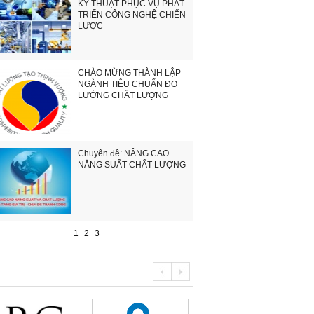
KỸ THUẬT PHỤC VỤ PHÁT
TRIỂN CÔNG NGHỆ CHIẾN
LƯỢC
CHÀO MỪNG THÀNH LẬP
NGÀNH TIÊU CHUẨN ĐO
LƯỜNG CHẤT LƯỢNG
Chuyên đề: NÂNG CAO
NĂNG SUẤT CHẤT LƯỢNG
1
2
3