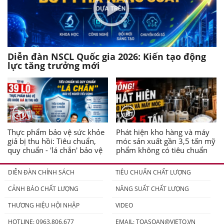
Diễn đàn NSCL Quốc gia 2026: Kiến tạo động
lực tăng trưởng mới
Thực phẩm bảo vệ sức khỏe
Phát hiện kho hàng và máy
giả bị thu hồi: Tiêu chuẩn,
móc sản xuất gần 3,5 tấn mỹ
quy chuẩn - 'lá chắn' bảo vệ
phẩm không có tiêu chuẩn
người tiêu dùng
DIỄN ĐÀN CHÍNH SÁCH
TIÊU CHUẨN CHẤT LƯỢNG
CẢNH BÁO CHẤT LƯỢNG
NĂNG SUẤT CHẤT LƯỢNG
THƯƠNG HIỆU HỘI NHẬP
VIDEO
HOTLINE: 0963.806.677
EMAIL:
TOASOAN@VIETQ.VN