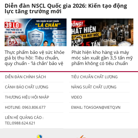
Diễn đàn NSCL Quốc gia 2026: Kiến tạo động
lực tăng trưởng mới
Thực phẩm bảo vệ sức khỏe
Phát hiện kho hàng và máy
giả bị thu hồi: Tiêu chuẩn,
móc sản xuất gần 3,5 tấn mỹ
quy chuẩn - 'lá chắn' bảo vệ
phẩm không có tiêu chuẩn
người tiêu dùng
DIỄN ĐÀN CHÍNH SÁCH
TIÊU CHUẨN CHẤT LƯỢNG
CẢNH BÁO CHẤT LƯỢNG
NĂNG SUẤT CHẤT LƯỢNG
THƯƠNG HIỆU HỘI NHẬP
VIDEO
HOTLINE: 0963.806.677
EMAIL:
TOASOAN@VIETQ.VN
LIÊN HỆ QUẢNG CÁO :
TEL:0988.624.621