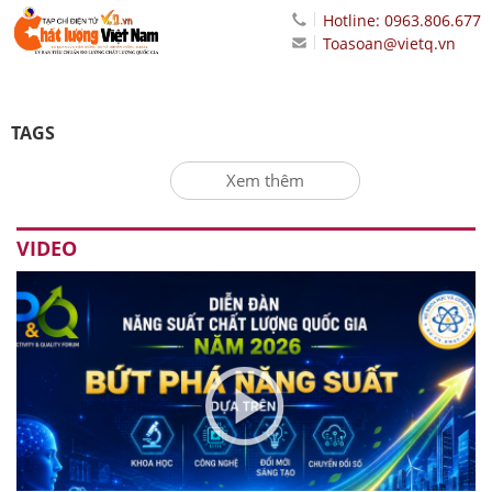
Hotline: 0963.806.677
Toasoan@vietq.vn
TAGS
Xem thêm
VIDEO