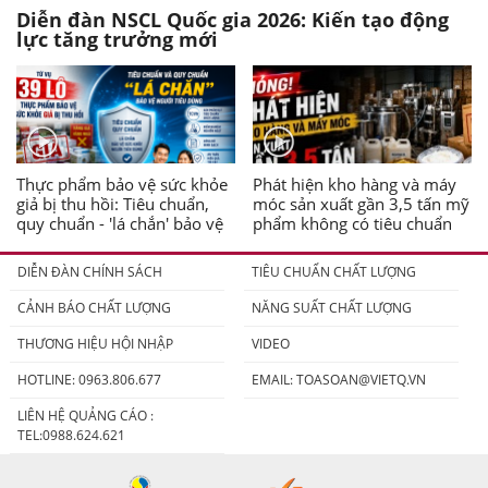
Diễn đàn NSCL Quốc gia 2026: Kiến tạo động
lực tăng trưởng mới
Thực phẩm bảo vệ sức khỏe
Phát hiện kho hàng và máy
giả bị thu hồi: Tiêu chuẩn,
móc sản xuất gần 3,5 tấn mỹ
quy chuẩn - 'lá chắn' bảo vệ
phẩm không có tiêu chuẩn
người tiêu dùng
DIỄN ĐÀN CHÍNH SÁCH
TIÊU CHUẨN CHẤT LƯỢNG
CẢNH BÁO CHẤT LƯỢNG
NĂNG SUẤT CHẤT LƯỢNG
THƯƠNG HIỆU HỘI NHẬP
VIDEO
HOTLINE: 0963.806.677
EMAIL:
TOASOAN@VIETQ.VN
LIÊN HỆ QUẢNG CÁO :
TEL:0988.624.621