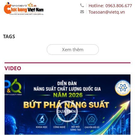
Hotline: 0963.806.677
Toasoan@vietq.vn
TAGS
Xem thêm
VIDEO