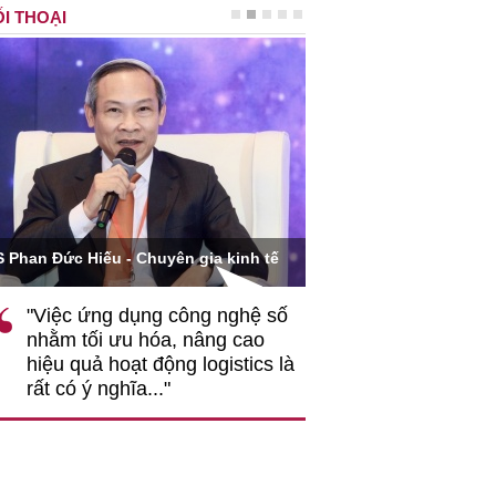
I THOẠI
Ông Hoàng Quang Phòn
S Phan Đức Hiếu - Chuyên gia kinh tế
VCCI
"Việc ứng dụng công nghệ số
""Theo tôi, cần 
nhằm tối ưu hóa, nâng cao
gốc rễ về nhận
hiệu quả hoạt động logistics là
nghiệp cần coi
rất có ý nghĩa..."
động hài hoà là
triển..."