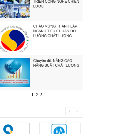
TRIỂN CÔNG NGHỆ CHIẾN
LƯỢC
CHÀO MỪNG THÀNH LẬP
NGÀNH TIÊU CHUẨN ĐO
LƯỜNG CHẤT LƯỢNG
Chuyên đề: NÂNG CAO
NĂNG SUẤT CHẤT LƯỢNG
1
2
3