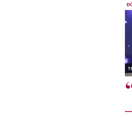
ĐỐ
ó Viện trưởng
T
ệc phải làm
Việc sử dụng hiệu quả chính
và trên thực tế
sách tài khóa không chỉ mang ý
 hành như tăng
nghĩa hỗ trợ ngắn hạn mà còn
a học công
đóng vai trò tạo nền tảng cho
 các cơ chế
tăng trưởng bền vững dài hạn.
i mới sáng tạo,