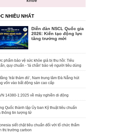
khỏe
C NHIỀU NHẤT
Diễn đàn NSCL Quốc gia
2026: Kiến tạo động lực
tăng trưởng mới
c phẩm bảo vệ sức khỏe giả bị thu hồi: Tiêu
ẩn, quy chuẩn - 'lá chắn' bảo vệ người tiêu dùng
tầng ‘trải thảm đỏ’, Nam trung tâm Đà Nẵng hút
g vốn vào bất động sản cao cấp
N 14380-1:2025 về máy nghiền di động
ng Quốc thành lập Ủy ban Kỹ thuật tiêu chuẩn
 thông tin lượng tử
onesia siết chặt tiêu chuẩn đối với tổ chức thẩm
h thị trường carbon