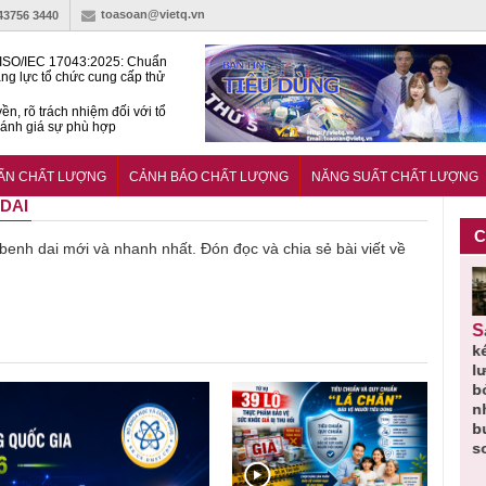
toasoan@vietq.vn
-43756 3440
ISO/IEC 17043:2025: Chuẩn
ng lực tổ chức cung cấp thử
 thành thạo
ền, rõ trách nhiệm đối với tổ
ánh giá sự phù hợp
lược tiêu chuẩn quốc gia:
ụ định hướng tổng thể, dài
UẨN CHẤT LƯỢNG
CẢNH BÁO CHẤT LƯỢNG
NĂNG SUẤT CHẤT LƯỢNG
o hoạt động tiêu chuẩn
 DAI
C
ề benh dai mới và nhanh nhất. Đón đọc và chia sẻ bài viết về
Thu hồi
Người tiêu
Cảnh báo
Thu hồi
Sản phẩm
 em
Cao lỏng
dùng cần
sản phẩm
toàn quốc
k
 do
Cảm cúm
cảnh giác
nhập ngoại
và tiêu hủy
l
áp
Bảo
lựa chọn
bị thu hồi
nước rửa
b
u
Phương
thịt lợn đạt
do mất an
tay dạng
n
n
không đạt
tiêu chuẩn
toàn có thể
bọt Layer
b
chất lượng
và an toàn
xuất hiện
Clean do
s
tại Việt Nam
sản xuất