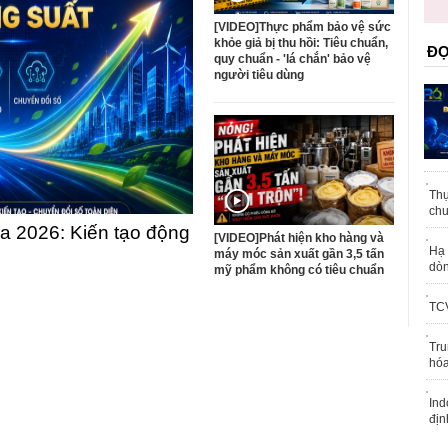
trái phép
[VIDEO]Thực phẩm bảo vệ sức
khỏe giả bị thu hồi: Tiêu chuẩn,
ĐỌ
quy chuẩn - 'lá chắn' bảo vệ
người tiêu dùng
Thự
chu
 2026: Kiến tạo động
[VIDEO]Phát hiện kho hàng và
Hạ 
máy móc sản xuất gần 3,5 tấn
dòn
mỹ phẩm không có tiêu chuẩn
TCV
Tru
hóa
Ind
địn