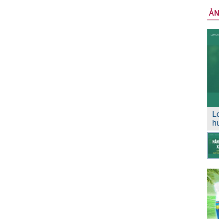
Ả
L
h