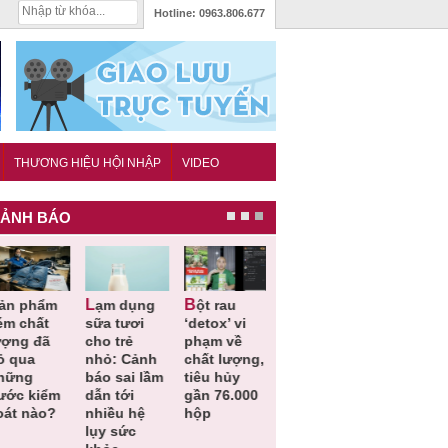
Hotline:
0963.806.677
THƯƠNG HIỆU HỘI NHẬP
VIDEO
ẢNH BÁO
Lạm dụng
Bột rau
Những quy
Thu hồi đồ
ém chất
sữa tươi
‘detox’ vi
định cần
ngủ trẻ e
ượng đã
cho trẻ
phạm về
biết trong
Michley d
ỏ qua
nhỏ: Cảnh
chất lượng,
QCVN
không đá
hững
báo sai lầm
tiêu hủy
25:2025/BCT
ứng tiêu
ước kiểm
dẫn tới
gần 76.000
để hạn chế
chuẩn an
oát nào?
nhiều hệ
hộp
sự cố điện
toàn
lụy sức
khi thi công