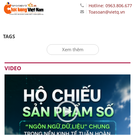
Hotline: 0963.806.677
Toasoan@vietq.vn
TAGS
Xem thêm
VIDEO