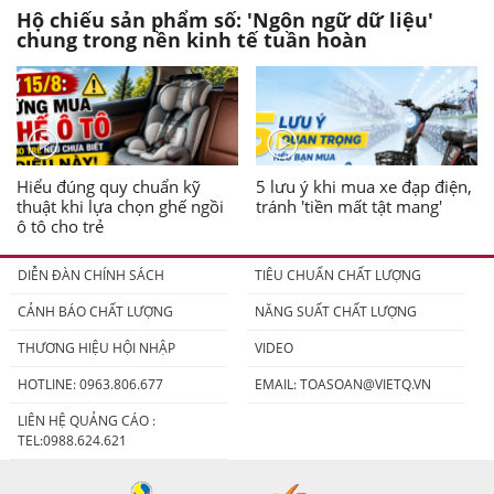
Hộ chiếu sản phẩm số: 'Ngôn ngữ dữ liệu'
chung trong nền kinh tế tuần hoàn
Hiểu đúng quy chuẩn kỹ
5 lưu ý khi mua xe đạp điện,
thuật khi lựa chọn ghế ngồi
tránh 'tiền mất tật mang'
ô tô cho trẻ
DIỄN ĐÀN CHÍNH SÁCH
TIÊU CHUẨN CHẤT LƯỢNG
CẢNH BÁO CHẤT LƯỢNG
NĂNG SUẤT CHẤT LƯỢNG
THƯƠNG HIỆU HỘI NHẬP
VIDEO
HOTLINE: 0963.806.677
EMAIL:
TOASOAN@VIETQ.VN
LIÊN HỆ QUẢNG CÁO :
TEL:0988.624.621