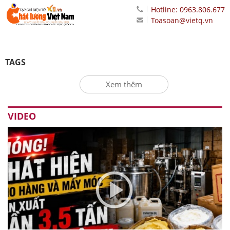
Hotline: 0963.806.677
Toasoan@vietq.vn
TAGS
Xem thêm
VIDEO