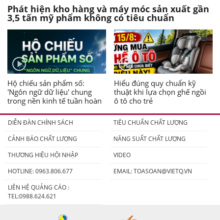
Phát hiện kho hàng và máy móc sản xuất gần
3,5 tấn mỹ phẩm không có tiêu chuẩn
Hộ chiếu sản phẩm số:
Hiểu đúng quy chuẩn kỹ
'Ngôn ngữ dữ liệu' chung
thuật khi lựa chọn ghế ngồi
trong nền kinh tế tuần hoàn
ô tô cho trẻ
DIỄN ĐÀN CHÍNH SÁCH
TIÊU CHUẨN CHẤT LƯỢNG
CẢNH BÁO CHẤT LƯỢNG
NĂNG SUẤT CHẤT LƯỢNG
THƯƠNG HIỆU HỘI NHẬP
VIDEO
HOTLINE: 0963.806.677
EMAIL:
TOASOAN@VIETQ.VN
LIÊN HỆ QUẢNG CÁO :
TEL:0988.624.621