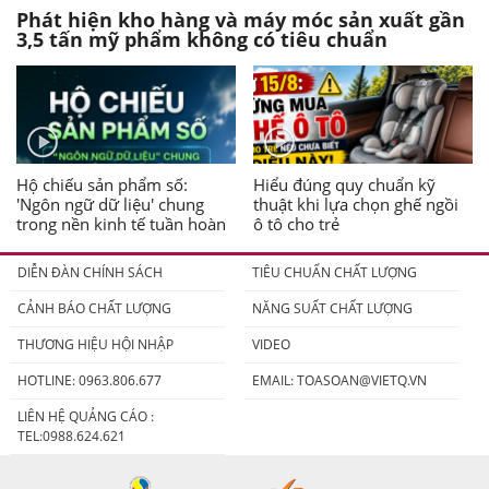
Phát hiện kho hàng và máy móc sản xuất gần
3,5 tấn mỹ phẩm không có tiêu chuẩn
Hộ chiếu sản phẩm số:
Hiểu đúng quy chuẩn kỹ
'Ngôn ngữ dữ liệu' chung
thuật khi lựa chọn ghế ngồi
trong nền kinh tế tuần hoàn
ô tô cho trẻ
DIỄN ĐÀN CHÍNH SÁCH
TIÊU CHUẨN CHẤT LƯỢNG
CẢNH BÁO CHẤT LƯỢNG
NĂNG SUẤT CHẤT LƯỢNG
THƯƠNG HIỆU HỘI NHẬP
VIDEO
HOTLINE: 0963.806.677
EMAIL:
TOASOAN@VIETQ.VN
LIÊN HỆ QUẢNG CÁO :
TEL:0988.624.621