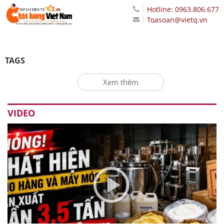
Hotline: 0963.806.677
Toasoan@vietq.vn
TAGS
Xem thêm
VIDEO