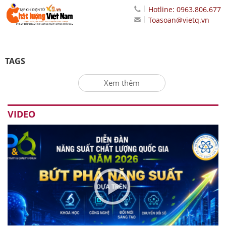
Hotline: 0963.806.677
Toasoan@vietq.vn
TAGS
Xem thêm
VIDEO