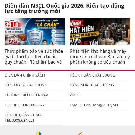
Diễn đàn NSCL Quốc gia 2026: Kiến tạo động
lực tăng trưởng mới
Thực phẩm bảo vệ sức khỏe
Phát hiện kho hàng và máy
giả bị thu hồi: Tiêu chuẩn,
móc sản xuất gần 3,5 tấn mỹ
quy chuẩn - 'lá chắn' bảo vệ
phẩm không có tiêu chuẩn
người tiêu dùng
DIỄN ĐÀN CHÍNH SÁCH
TIÊU CHUẨN CHẤT LƯỢNG
CẢNH BÁO CHẤT LƯỢNG
NĂNG SUẤT CHẤT LƯỢNG
THƯƠNG HIỆU HỘI NHẬP
VIDEO
HOTLINE: 0963.806.677
EMAIL:
TOASOAN@VIETQ.VN
LIÊN HỆ QUẢNG CÁO :
TEL:0988.624.621