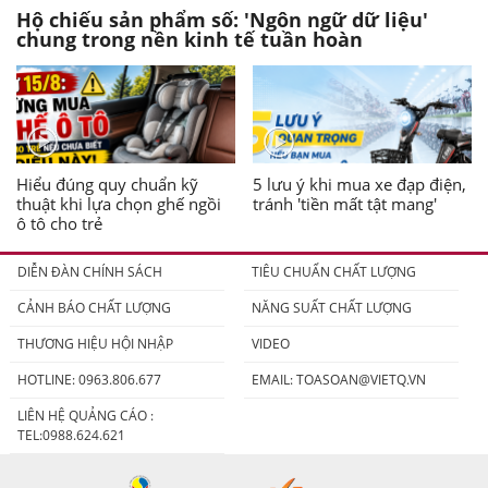
Hộ chiếu sản phẩm số: 'Ngôn ngữ dữ liệu'
chung trong nền kinh tế tuần hoàn
Hiểu đúng quy chuẩn kỹ
5 lưu ý khi mua xe đạp điện,
thuật khi lựa chọn ghế ngồi
tránh 'tiền mất tật mang'
ô tô cho trẻ
DIỄN ĐÀN CHÍNH SÁCH
TIÊU CHUẨN CHẤT LƯỢNG
CẢNH BÁO CHẤT LƯỢNG
NĂNG SUẤT CHẤT LƯỢNG
THƯƠNG HIỆU HỘI NHẬP
VIDEO
HOTLINE: 0963.806.677
EMAIL:
TOASOAN@VIETQ.VN
LIÊN HỆ QUẢNG CÁO :
TEL:0988.624.621