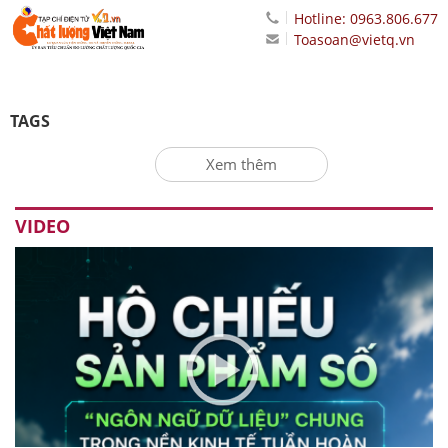
Hotline: 0963.806.677
Toasoan@vietq.vn
TAGS
Xem thêm
VIDEO