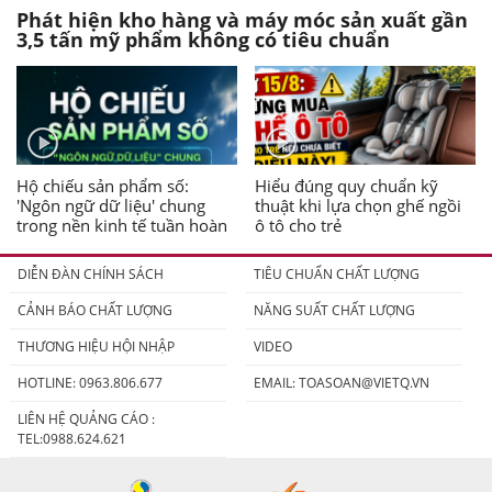
Phát hiện kho hàng và máy móc sản xuất gần
3,5 tấn mỹ phẩm không có tiêu chuẩn
Hộ chiếu sản phẩm số:
Hiểu đúng quy chuẩn kỹ
'Ngôn ngữ dữ liệu' chung
thuật khi lựa chọn ghế ngồi
trong nền kinh tế tuần hoàn
ô tô cho trẻ
DIỄN ĐÀN CHÍNH SÁCH
TIÊU CHUẨN CHẤT LƯỢNG
CẢNH BÁO CHẤT LƯỢNG
NĂNG SUẤT CHẤT LƯỢNG
THƯƠNG HIỆU HỘI NHẬP
VIDEO
HOTLINE: 0963.806.677
EMAIL:
TOASOAN@VIETQ.VN
LIÊN HỆ QUẢNG CÁO :
TEL:0988.624.621