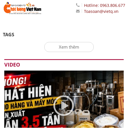
Hotline: 0963.806.677
Toasoan@vietq.vn
TAGS
Xem thêm
VIDEO