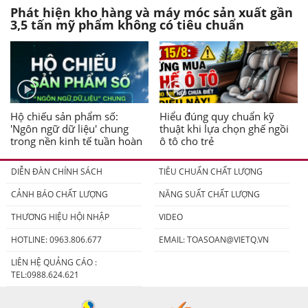
Phát hiện kho hàng và máy móc sản xuất gần
3,5 tấn mỹ phẩm không có tiêu chuẩn
Hộ chiếu sản phẩm số:
Hiểu đúng quy chuẩn kỹ
'Ngôn ngữ dữ liệu' chung
thuật khi lựa chọn ghế ngồi
trong nền kinh tế tuần hoàn
ô tô cho trẻ
DIỄN ĐÀN CHÍNH SÁCH
TIÊU CHUẨN CHẤT LƯỢNG
CẢNH BÁO CHẤT LƯỢNG
NĂNG SUẤT CHẤT LƯỢNG
THƯƠNG HIỆU HỘI NHẬP
VIDEO
HOTLINE: 0963.806.677
EMAIL:
TOASOAN@VIETQ.VN
LIÊN HỆ QUẢNG CÁO :
TEL:0988.624.621