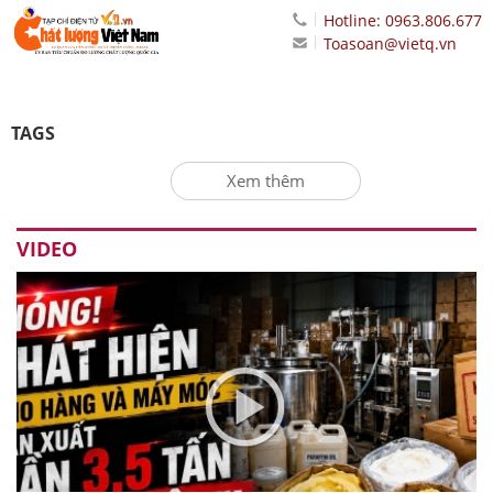
Hotline: 0963.806.677
Toasoan@vietq.vn
TAGS
Xem thêm
VIDEO