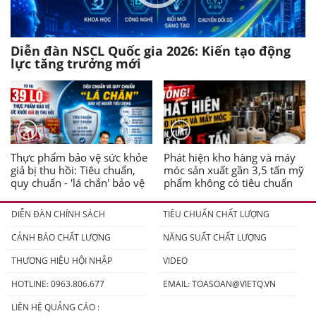
Diễn đàn NSCL Quốc gia 2026: Kiến tạo động
lực tăng trưởng mới
Thực phẩm bảo vệ sức khỏe
Phát hiện kho hàng và máy
giả bị thu hồi: Tiêu chuẩn,
móc sản xuất gần 3,5 tấn mỹ
quy chuẩn - 'lá chắn' bảo vệ
phẩm không có tiêu chuẩn
người tiêu dùng
DIỄN ĐÀN CHÍNH SÁCH
TIÊU CHUẨN CHẤT LƯỢNG
CẢNH BÁO CHẤT LƯỢNG
NĂNG SUẤT CHẤT LƯỢNG
THƯƠNG HIỆU HỘI NHẬP
VIDEO
HOTLINE: 0963.806.677
EMAIL:
TOASOAN@VIETQ.VN
LIÊN HỆ QUẢNG CÁO :