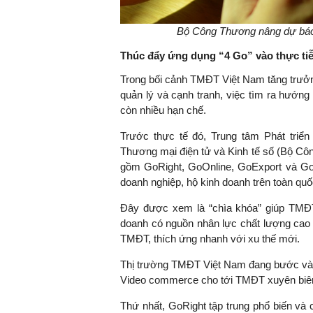
Bộ Công Thương nâng dự bá
Thúc đẩy ứng dụng “4 Go” vào thực ti
Trong bối cảnh TMĐT Việt Nam tăng trưởn
quản lý và cạnh tranh, việc tìm ra hướng 
còn nhiều hạn chế.
Trước thực tế đó, Trung tâm Phát tri
Thương mại điện tử và Kinh tế số (Bộ Côn
gồm GoRight, GoOnline, GoExport và Go
doanh nghiệp, hộ kinh doanh trên toàn quố
Đây được xem là “chìa khóa” giúp TMĐT
doanh có nguồn nhân lực chất lượng cao 
TMĐT, thích ứng nhanh với xu thế mới.
Thị trường TMĐT Việt Nam đang bước vào 
Video commerce cho tới TMĐT xuyên biên
Thứ nhất, GoRight tập trung phổ biến và c