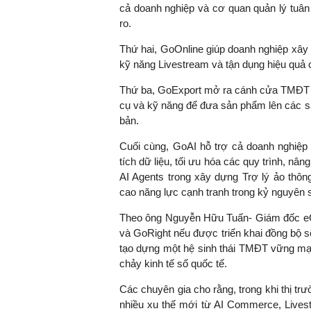
cả doanh nghiệp và cơ quan quản lý tuân 
ro.
Thứ hai, GoOnline giúp doanh nghiệp xây 
kỹ năng Livestream và tận dụng hiệu quả
Thứ ba, GoExport mở ra cánh cửa TMĐT xu
cụ và kỹ năng để đưa sản phẩm lên các s
bản.
Cuối cùng, GoAI hỗ trợ cả doanh nghiệp 
tích dữ liệu, tối ưu hóa các quy trình, nâ
AI Agents trong xây dựng Trợ lý ảo thôn
cao năng lực cạnh tranh trong kỷ nguyên 
Theo ông Nguyễn Hữu Tuấn- Giám đốc e
và GoRight nếu được triển khai đồng bộ 
tạo dựng một hệ sinh thái TMĐT vững mạn
chảy kinh tế số quốc tế.
Các chuyên gia cho rằng, trong khi thị 
nhiều xu thế mới từ AI Commerce, Lives