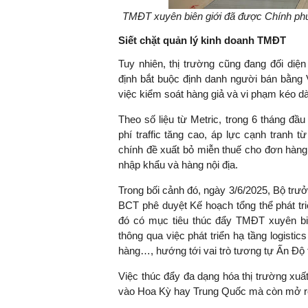
TMĐT xuyên biên giới đã được Chính phủ 
Siết chặt quản lý kinh doanh TMĐT
TS. Nguyễn Đức Độ - Ph
Tuy nhiên, thị trường cũng đang đối di
Viện Kinh tế Tài chính
định bắt buộc định danh người bán bằng 
việc kiểm soát hàng giả và vi phạm kéo dà
"Có rất nhiều vi
Theo số liệu từ Metric, trong 6 tháng đầ
ngay từ bây giờ 
phí traffic tăng cao, áp lực cạnh tranh
đang được tiến
chính đề xuất bỏ miễn thuế cho đơn hàng
đầu tư cho kho
nhập khẩu và hàng nội địa.
nghệ; ban hành
khuyến khích đổ
Trong bối cảnh đó, ngày 3/6/2025, Bộ tr
khởi nghiệp..."
BCT phê duyệt Kế hoạch tổng thể phát tri
đó có mục tiêu thúc đẩy TMĐT xuyên biê
thông qua việc phát triển hạ tầng logisti
hàng…, hướng tới vai trò tương tự Ấn Độ t
Việc thúc đẩy đa dạng hóa thị trường xuất
vào Hoa Kỳ hay Trung Quốc mà còn mở rộ