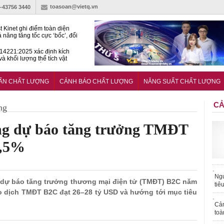
toasoan@vietq.vn
)-43756 3440
t Kinet ghi điểm toàn diện
ả năng tăng tốc cực ‘bốc’, đổi
ong 1 phút
4221:2025 xác định kích
và khối lượng thể tích vật
ách nhiệt dạng ống bọc
hiện hành lang pháp lý cho
ính và đo lường trong kỷ
UẨN CHẤT LƯỢNG
CẢNH BÁO CHẤT LƯỢNG
NĂNG SUẤT CHẤT LƯỢNG
n số
CẢ
ng
g dự báo tăng trưởng TMĐT
5,5%
Ngư
 dự báo tăng trưởng thương mại điện tử (TMĐT) B2C năm
tiê
iao dịch TMĐT B2C đạt 26–28 tỷ USD và hướng tới mục tiêu
Cả
toà