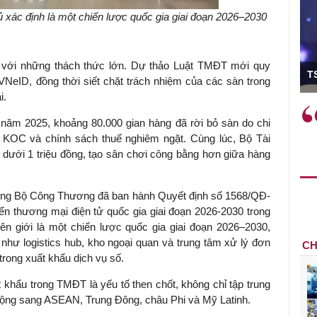
xác định là một chiến lược quốc gia giai đoạn 2026–2030
ó Viện trưởng
ện với những thách thức lớn. Dự thảo Luật TMĐT mới quy
T
VNeID, đồng thời siết chặt trách nhiệm của các sàn trong
i.
ệc phải làm
Việc sử dụng hiệu quả chính
u năm 2025, khoảng 80.000 gian hàng đã rời bỏ sàn do chi
và trên thực tế
sách tài khóa không chỉ mang ý
 từ KOC và chính sách thuế nghiêm ngặt. Cùng lúc, Bộ Tài
 hành như tăng
nghĩa hỗ trợ ngắn hạn mà còn
 dưới 1 triệu đồng, tạo sân chơi công bằng hơn giữa hàng
a học công
đóng vai trò tạo nền tảng cho
 các cơ chế
tăng trưởng bền vững dài hạn.
i mới sáng tạo,
ưởng Bộ Công Thương đã ban hành Quyết định số 1568/QĐ-
ển thương mại điện tử quốc gia giai đoạn 2026-2030 trong
n giới là một chiến lược quốc gia giai đoạn 2026–2030,
cs như logistics hub, kho ngoại quan và trung tâm xử lý đơn
CH
rong xuất khẩu dịch vụ số.
 khẩu trong TMĐT là yếu tố then chốt, không chỉ tập trung
ng sang ASEAN, Trung Đông, châu Phi và Mỹ Latinh.