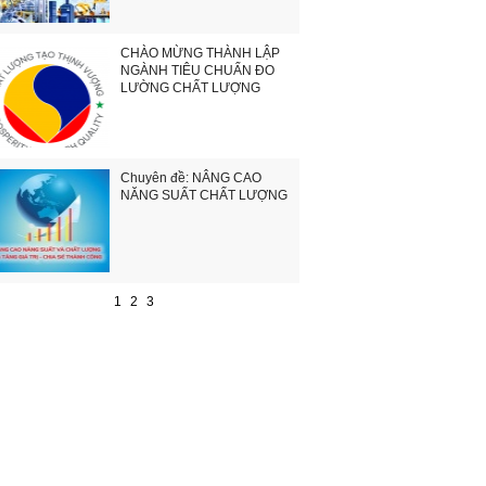
CHÀO MỪNG THÀNH LẬP
NGÀNH TIÊU CHUẨN ĐO
LƯỜNG CHẤT LƯỢNG
Chuyên đề: NÂNG CAO
NĂNG SUẤT CHẤT LƯỢNG
1
2
3