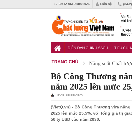
12:08:14 AM
06/08/2026
Liên hệ
(84-2
VinFas
với kh
pin tr
TCVN 1
thước 
liệu c
Hoàn t
bưu ch
DIỄN ĐÀN CHÍNH SÁCH
TIÊU CH
nguyê
TRANG CHỦ
Năng suất Chất lượ
Bộ Công Thương nân
năm 2025 lên mức 2
19:28 30/09/2025
(VietQ.vn) - Bộ Công Thương vừa nâng
2025 lên mức 25,5%, với tổng giá trị g
50 tỷ USD vào năm 2030.