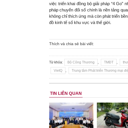
việc triển khai đồng bộ giải pháp “4 Go
pháp chuyển đổi số chính là nền tảng qua
không chỉ thích ứng mà còn phát triển b
đồ kinh tế số khu vực và thế giới.
Thích và chia sẻ bài viết:
Từ khóa:
Bộ Công Thương
,
TMĐT
,
thư
VietQ
,
Trung tâm Phát triển Thương mại đi
TIN LIÊN QUAN