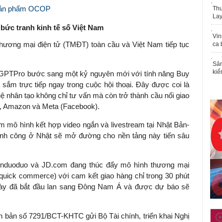
o sản phẩm OCOP
Thu
Lay
bức tranh kinh tế số Việt Nam
Vin
 thương mại điện tử (TMĐT) toàn cầu và Việt Nam tiếp tục
ca 
Sản
kiể
a GPTPro bước sang một kỷ nguyên mới với tính năng Buy
sắm trực tiếp ngay trong cuộc hội thoại. Đây được coi là
ệ nhân tạo không chỉ tư vấn mà còn trở thành cầu nối giao
op, Amazon và Meta (Facebook).
m mô hình kết hợp video ngắn và livestream tại Nhật Bản-
hành công ở Nhật sẽ mở đường cho nền tảng này tiến sâu
Pinduoduo và JD.com đang thúc đẩy mô hình thương mại
 quick commerce) với cam kết giao hàng chỉ trong 30 phút
này đã bắt đầu lan sang Đông Nam Á và được dự báo sẽ
bản số 7291/BCT-KHTC gửi Bộ Tài chính, triển khai Nghị