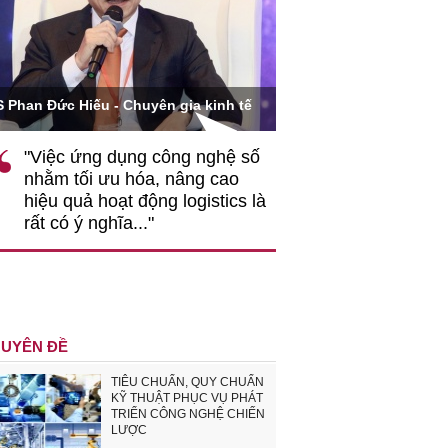
Ông Hoàng Quang Phòn
S Phan Đức Hiếu - Chuyên gia kinh tế
VCCI
"Việc ứng dụng công nghệ số
""Theo tôi, cần 
nhằm tối ưu hóa, nâng cao
gốc rễ về nhận
hiệu quả hoạt động logistics là
nghiệp cần coi
rất có ý nghĩa..."
động hài hoà là
triển..."
UYÊN ĐỀ
TIÊU CHUẨN, QUY CHUẨN
KỸ THUẬT PHỤC VỤ PHÁT
TRIỂN CÔNG NGHỆ CHIẾN
LƯỢC