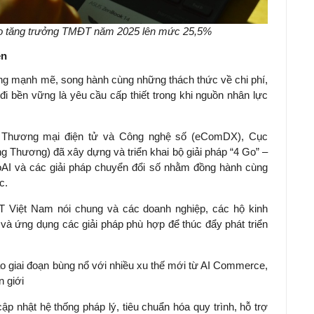
o tăng trưởng TMĐT năm 2025 lên mức 25,5%
ễn
g mạnh mẽ, song hành cùng những thách thức về chi phí,
đi bền vững là yêu cầu cấp thiết trong khi nguồn nhân lực
ển Thương mại điện tử và Công nghệ số (eComDX), Cục
g Thương) đã xây dựng và triển khai bộ giải pháp “4 Go” –
AI và các giải pháp chuyển đổi số nhằm đồng hành cùng
c.
 Việt Nam nói chung và các doanh nghiệp, các hộ kinh
và ứng dụng các giải pháp phù hợp để thúc đẩy phát triển
giai đoạn bùng nổ với nhiều xu thế mới từ AI Commerce,
 giới
ập nhật hệ thống pháp lý, tiêu chuẩn hóa quy trình, hỗ trợ