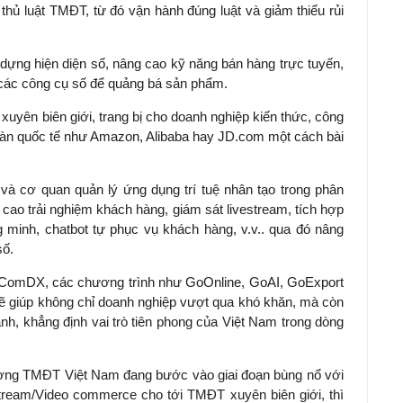
thủ luật TMĐT, từ đó vận hành đúng luật và giảm thiểu rủi
dựng hiện diện số, nâng cao kỹ năng bán hàng trực tuyến,
 các công cụ số để quảng bá sản phẩm.
yên biên giới, trang bị cho doanh nghiệp kiến thức, công
àn quốc tế như Amazon, Alibaba hay JD.com một cách bài
và cơ quan quản lý ứng dụng trí tuệ nhân tạo trong phân
ng cao trải nghiệm khách hàng, giám sát livestream, tích hợp
g minh, chatbot tự phục vụ khách hàng, v.v.. qua đó nâng
số.
ComDX, các chương trình như GoOnline, GoAI, GoExport
sẽ giúp không chỉ doanh nghiệp vượt qua khó khăn, mà còn
h, khẳng định vai trò tiên phong của Việt Nam trong dòng
trường TMĐT Việt Nam đang bước vào giai đoạn bùng nổ với
tream/Video commerce cho tới TMĐT xuyên biên giới, thì