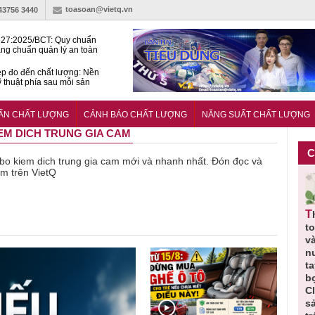
toasoan@vietq.vn
-43756 3440
27:2025/BCT: Quy chuẩn
ng chuẩn quản lý an toàn
rình thủy điện
p đo đến chất lượng: Nền
ỹ thuật phía sau mỗi sản
n cư Phước Thọ: Hạt nhân
 hoạch đô thị tri thức tại
UẨN CHẤT LƯỢNG
CẢNH BÁO CHẤT LƯỢNG
NĂNG SUẤT CHẤT LƯỢNG
Long
IEM DICH TRUNG GIA CAM
C
về bo kiem dich trung gia cam mới và nhanh nhất. Đón đọc và
am trên VietQ
Thu hồi
Người tiêu
Cảnh báo
Thu hồi
quốc
Cao lỏng
dùng cần
sản phẩm
toàn quốc
phẩm
Cảm cúm
cảnh giác
nhập ngoại
và tiêu hủy
ội
Bảo
lựa chọn
bị thu hồi
nước rửa
m và
Phương
thịt lợn đạt
do mất an
tay dạng
e Pro
không đạt
tiêu chuẩn
toàn có thể
bọt Layer
 đạt
chất lượng
và an toàn
xuất hiện
Clean do
lượng
tại Việt Nam
sản xuất