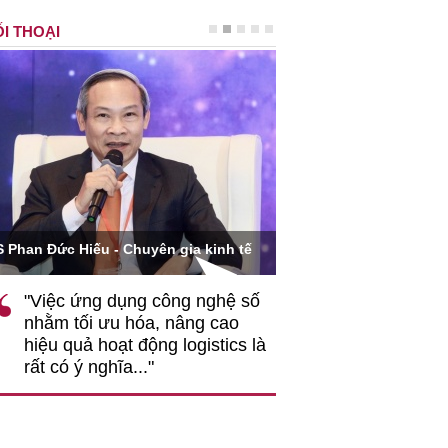
I THOẠI
Ông Hoàng Quang Phòn
S Phan Đức Hiếu - Chuyên gia kinh tế
VCCI
"Việc ứng dụng công nghệ số
""Theo tôi, cần 
nhằm tối ưu hóa, nâng cao
gốc rễ về nhận
hiệu quả hoạt động logistics là
nghiệp cần coi
rất có ý nghĩa..."
động hài hoà là
triển..."