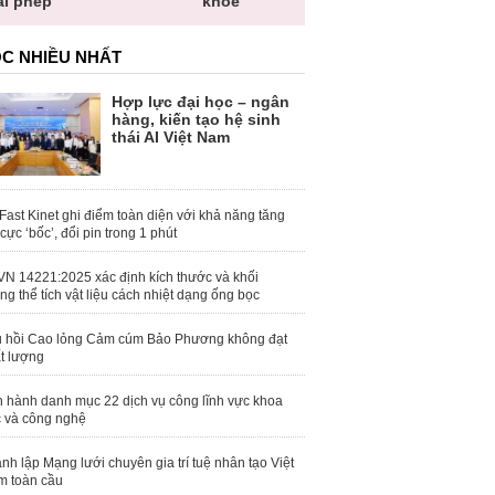
khỏe
toàn quốc
C NHIỀU NHẤT
Hợp lực đại học – ngân
hàng, kiến tạo hệ sinh
thái AI Việt Nam
Fast Kinet ghi điểm toàn diện với khả năng tăng
 cực ‘bốc’, đổi pin trong 1 phút
N 14221:2025 xác định kích thước và khối
ng thể tích vật liệu cách nhiệt dạng ống bọc
 hồi Cao lỏng Cảm cúm Bảo Phương không đạt
t lượng
 hành danh mục 22 dịch vụ công lĩnh vực khoa
 và công nghệ
nh lập Mạng lưới chuyên gia trí tuệ nhân tạo Việt
 toàn cầu