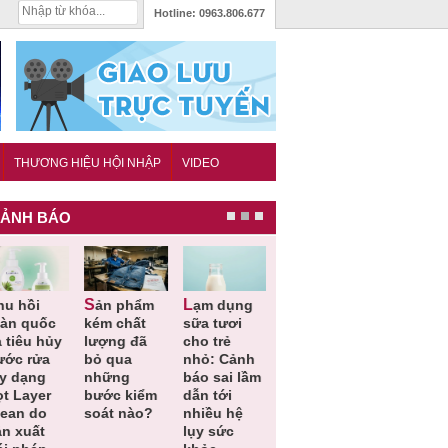
Hotline:
0963.806.677
THƯƠNG HIỆU HỘI NHẬP
VIDEO
ẢNH BÁO
Sản phẩm
Lạm dụng
Bột rau
Cảnh báo
Thu hồi
kém chất
sữa tươi
‘detox’ vi
39 lô thực
toàn q
lượng đã
cho trẻ
phạm về
phẩm bảo
sản ph
bỏ qua
nhỏ: Cảnh
chất lượng,
vệ sức
tắm gội
những
báo sai lầm
tiêu hủy
khỏe giả,
Oatrum
bước kiểm
dẫn tới
gần 76.000
kém chất
Tabame
soát nào?
nhiều hệ
hộp
lượng bị
không 
lụy sức
thu hồi
chất l