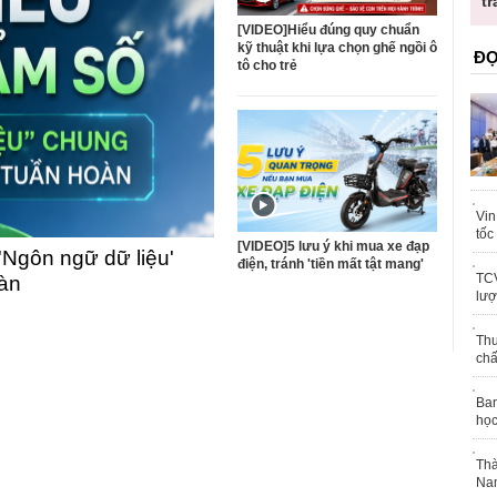
trái phép
[VIDEO]Hiểu đúng quy chuẩn
kỹ thuật khi lựa chọn ghế ngồi ô
ĐỌ
tô cho trẻ
Vin
tốc
[VIDEO]5 lưu ý khi mua xe đạp
'Ngôn ngữ dữ liệu'
điện, tránh 'tiền mất tật mang'
TCV
oàn
lượ
Thu
chấ
Ban
học
Thà
Nam