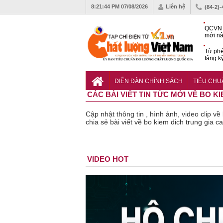
8:21:45 PM
07/08/2026
Liên hệ
(84-2)
QCVN 
mới nâ
công t
Từ phé
tảng k
phẩm
Khu dâ
của quy
DIỄN ĐÀN CHÍNH SÁCH
TIÊU CH
Vĩnh 
CÁC BÀI VIẾT TIN TỨC MỚI VỀ BO K
Cập nhật thông tin , hình ảnh, video clip 
chia sẻ bài viết về bo kiem dich trung gia c
Bột rau
Cảnh báo
Thu hồi
VIDEO HOT
‘detox’ vi
39 lô thực
toàn 
phạm về
phẩm bảo
sản 
chất lượng,
vệ sức
tắm g
tiêu hủy
khỏe giả,
Oatru
gần 76.000
kém chất
Tabam
hộp
lượng bị
không
thu hồi
chất 