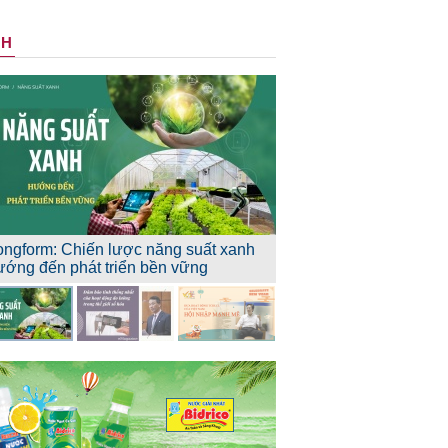
NH
ongform: Chiến lược năng suất xanh
ướng đến phát triển bền vững