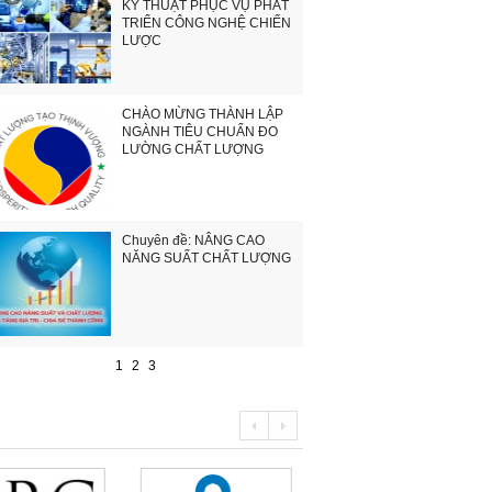
KỸ THUẬT PHỤC VỤ PHÁT
TRIỂN CÔNG NGHỆ CHIẾN
LƯỢC
CHÀO MỪNG THÀNH LẬP
NGÀNH TIÊU CHUẨN ĐO
LƯỜNG CHẤT LƯỢNG
Chuyên đề: NÂNG CAO
NĂNG SUẤT CHẤT LƯỢNG
1
2
3