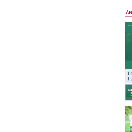
Ả
L
h