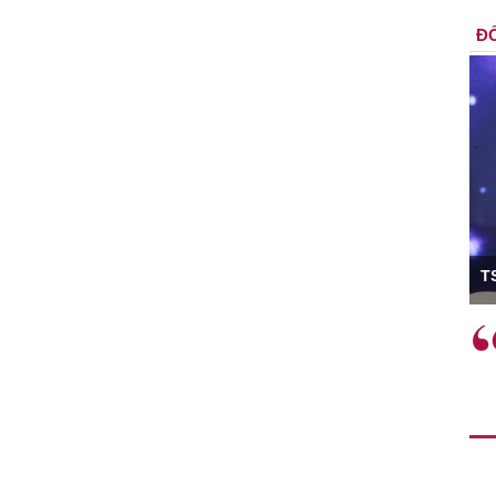
ĐỐ
ó Viện trưởng
T
ệc phải làm
Việc sử dụng hiệu quả chính
và trên thực tế
sách tài khóa không chỉ mang ý
 hành như tăng
nghĩa hỗ trợ ngắn hạn mà còn
a học công
đóng vai trò tạo nền tảng cho
 các cơ chế
tăng trưởng bền vững dài hạn.
i mới sáng tạo,