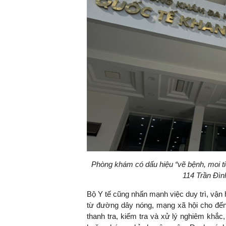
TS. Nguyễn Đức Độ - Ph
Viện Kinh tế Tài chính
"Có rất nhiều vi
ngay từ bây giờ 
đang được tiến
đầu tư cho kho
nghệ; ban hành
khuyến khích đổ
khởi nghiệp..."
Phòng khám có dấu hiệu “vẽ bệnh, moi ti
114 Trần Đì
Bộ Y tế cũng nhấn mạnh việc duy trì, vận
từ đường dây nóng, mạng xã hội cho đến
thanh tra, kiểm tra và xử lý nghiêm khắc,