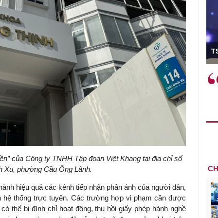
ó Viện trưởng
T
ệc phải làm
Việc sử dụng hiệu quả chính
và trên thực tế
sách tài khóa không chỉ mang ý
 hành như tăng
nghĩa hỗ trợ ngắn hạn mà còn
a học công
đóng vai trò tạo nền tảng cho
 các cơ chế
tăng trưởng bền vững dài hạn.
i mới sáng tạo,
ền” của Công ty TNHH Tập đoàn Việt Khang tại địa chỉ số
CH
nh Xu, phường Cầu Ông Lãnh.
 hành hiệu quả các kênh tiếp nhận phản ánh của người dân,
 hệ thống trực tuyến. Các trường hợp vi phạm cần được
 có thể bị đình chỉ hoạt động, thu hồi giấy phép hành nghề