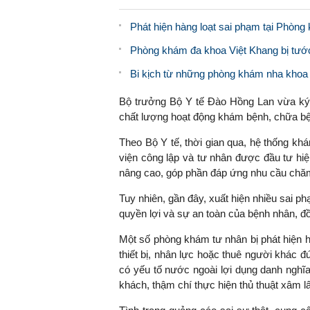
Phát hiện hàng loạt sai phạm tại Phòn
Phòng khám đa khoa Việt Khang bị tước 
Bi kịch từ những phòng khám nha khoa
Bộ trưởng Bộ Y tế Đào Hồng Lan vừa ký 
chất lượng hoạt động khám bệnh, chữa bện
Theo Bộ Y tế, thời gian qua, hệ thống k
viện công lập và tư nhân được đầu tư hiệ
nâng cao, góp phần đáp ứng nhu cầu chă
Tuy nhiên, gần đây, xuất hiện nhiều sai p
quyền lợi và sự an toàn của bệnh nhân, đồ
Một số phòng khám tư nhân bị phát hiện ho
thiết bị, nhân lực hoặc thuê người khác
có yếu tố nước ngoài lợi dụng danh nghĩa 
khách, thậm chí thực hiện thủ thuật xâm lấn