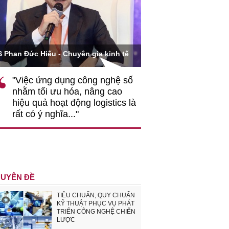
Ông Hoàng Quang Phòn
S Phan Đức Hiếu - Chuyên gia kinh tế
VCCI
"Việc ứng dụng công nghệ số
""Theo tôi, cần 
nhằm tối ưu hóa, nâng cao
gốc rễ về nhận
hiệu quả hoạt động logistics là
nghiệp cần coi
rất có ý nghĩa..."
động hài hoà là
triển..."
UYÊN ĐỀ
TIÊU CHUẨN, QUY CHUẨN
KỸ THUẬT PHỤC VỤ PHÁT
TRIỂN CÔNG NGHỆ CHIẾN
LƯỢC