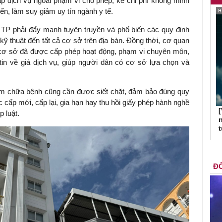
ấp dịch vụ ngoài phạm vi cho phép, kê chi phí không minh
iến, làm suy giảm uy tín ngành y tế.
, TP phải đẩy mạnh tuyên truyền và phổ biến các quy định
kỹ thuật đến tất cả cơ sở trên địa bàn. Đồng thời, cơ quan
 cơ sở đã được cấp phép hoạt động, phạm vi chuyên môn,
in về giá dịch vụ, giúp người dân có cơ sở lựa chọn và
ám chữa bệnh cũng cần được siết chặt, đảm bảo đúng quy
cấp mới, cấp lại, gia hạn hay thu hồi giấy phép hành nghề
[
 luật.
n
ĐỐ