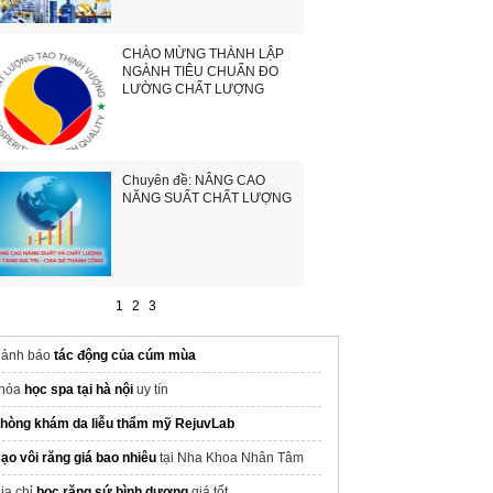
CHÀO MỪNG THÀNH LẬP
NGÀNH TIÊU CHUẨN ĐO
LƯỜNG CHẤT LƯỢNG
Chuyên đề: NÂNG CAO
NĂNG SUẤT CHẤT LƯỢNG
1
2
3
ảnh báo
tác động của cúm mùa
hóa
học spa tại hà nội
uy tín
hòng khám da liễu thẩm mỹ RejuvLab
ạo vôi răng giá bao nhiêu
tại Nha Khoa Nhân Tâm
ịa chỉ
bọc răng sứ bình dương
giá tốt