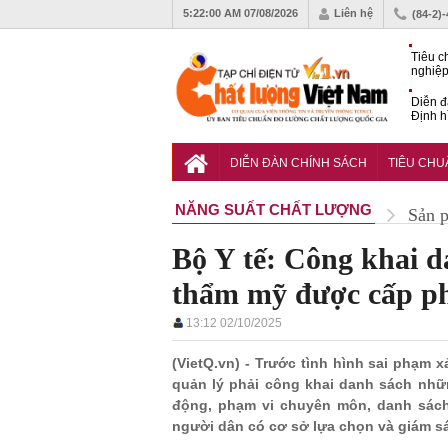
5:22:02 AM
07/08/2026
Liên hệ
(84-2)
Tiêu c
nghiệp
Diễn đ
Định h
phát tr
Sắp di
Chất l
DIỄN ĐÀN CHÍNH SÁCH
TIÊU CH
NĂNG SUẤT CHẤT LƯỢNG
Sản 
Bộ Y tế: Công khai 
thẩm mỹ được cấp ph
13:12 02/10/2025
(VietQ.vn) - Trước tình hình sai phạm 
quản lý phải công khai danh sách nh
động, phạm vi chuyên môn, danh sách
người dân có cơ sở lựa chọn và giám sá