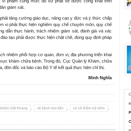
 vi phạm cùng mức độ xử phạt sẽ được công khai trên
dân giám sát.
, phải tăng cường giáo dục, nâng cao y đức và ý thức chấp
đơn vị phải thực hiện nghiêm quy chế chuyên môn, quy chế
g dẫn thực hành, trách nhiệm giám sát, đánh giá và xác
đào tạo phải được thực hiện chặt chẽ, đúng quy định pháp
ch nhiệm phối hợp cơ quan, đơn vị, địa phương triển khai
h vực khám chữa bệnh. Trong đó, Cục Quản lý Khám, chữa
, đôn đốc và báo cáo Bộ Y tế kết quả thực hiện chỉ thị.
Minh Nghĩa
C
k
khám Việt Khang
,
vẽ bệnh moi tiền
,
cơ cở thẩm mỹ dởm
,
P
C
Đ