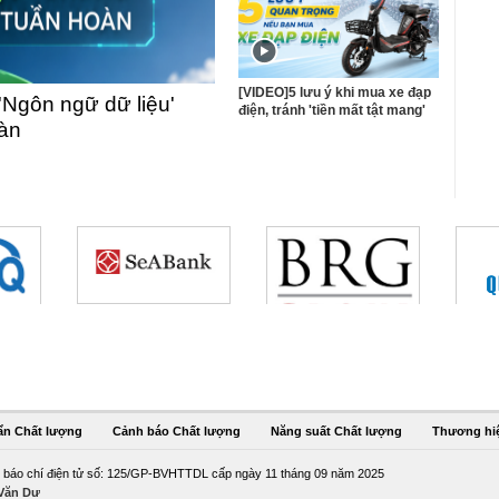
[VIDEO]5 lưu ý khi mua xe đạp
'Ngôn ngữ dữ liệu'
điện, tránh 'tiền mất tật mang'
oàn
ẩn Chất lượng
Cảnh báo Chất lượng
Năng suất Chất lượng
Thương hi
 báo chí điện tử số: 125/GP-BVHTTDL cấp ngày 11 tháng 09 năm 2025
 Văn Dư