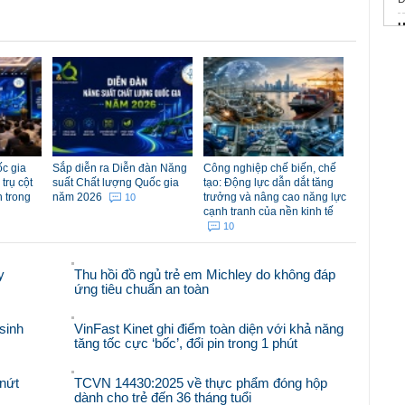
H
c
k
l
T
d
c gia
Sắp diễn ra Diễn đàn Năng
Công nghiệp chế biến, chế
trụ cột
suất Chất lượng Quốc gia
tạo: Động lực dẫn dắt tăng
n
n trong
năm 2026
trưởng và nâng cao năng lực
10
cạnh tranh của nền kinh tế
C
10
y
Thu hồi đồ ngủ trẻ em Michley do không đáp
ứng tiêu chuẩn an toàn
sinh
VinFast Kinet ghi điểm toàn diện với khả năng
tăng tốc cực ‘bốc’, đổi pin trong 1 phút
nứt
TCVN 14430:2025 về thực phẩm đóng hộp
dành cho trẻ đến 36 tháng tuổi