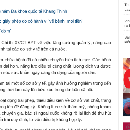
Thu
Lay
g khám Đa khoa quốc tế Khang Thịnh
giấy phép do có hành vi 'vẽ bệnh, moi tiền'
Vin
ca 
 'dởm'
Sản
Chỉ thị 07/CT-BYT về việc tăng cường quản lý, nâng cao
kiể
h tại các cơ sở y tế trên cả nước.
hám chữa bệnh đã có nhiều chuyển biến tích cực. Các bệnh
n đại hơn, năng lực điều trị cùng chất lượng dịch vụ được
m sóc sức khỏe ngày càng đa dạng của người dân.
hạm tại một số cơ sở y tế, gây ảnh hưởng nghiêm trọng đến
ng thời làm dấy lên bức xúc trong dư luận xã hội.
ạt động trái phép, thiếu điều kiện về cơ sở vật chất, trang
 đứng tên để đăng ký. Không ít cơ sở thẩm mỹ, phòng khám
chuyên gia, bác sĩ ngoại quốc không rõ lai lịch để thu hút
 trái quy định, tư vấn điều trị không hợp lý.