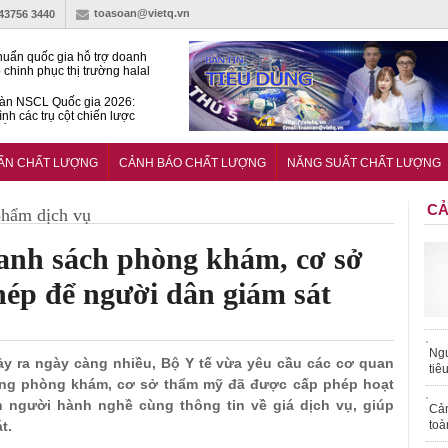
toasoan@vietq.vn
-43756 3440
huẩn quốc gia hỗ trợ doanh
 chinh phục thị trường halal
àn NSCL Quốc gia 2026:
ình các trụ cột chiến lược
iển trong thời đại mới
ễn ra Diễn đàn Năng suất
ượng Quốc gia năm 2026
UẨN CHẤT LƯỢNG
CẢNH BÁO CHẤT LƯỢNG
NĂNG SUẤT CHẤT LƯỢNG
CẢ
phẩm dịch vụ
danh sách phòng khám, cơ sở
ép để người dân giám sát
Ngư
xảy ra ngày càng nhiều, Bộ Y tế vừa yêu cầu các cơ quan
tiê
ững phòng khám, cơ sở thẩm mỹ đã được cấp phép hoạt
 người hành nghề cùng thông tin về giá dịch vụ, giúp
Cả
t.
toà