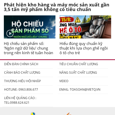
Phát hiện kho hàng và máy móc sản xuất gần
3,5 tấn mỹ phẩm không có tiêu chuẩn
Hộ chiếu sản phẩm số:
Hiểu đúng quy chuẩn kỹ
'Ngôn ngữ dữ liệu' chung
thuật khi lựa chọn ghế ngồi
trong nền kinh tế tuần hoàn
ô tô cho trẻ
DIỄN ĐÀN CHÍNH SÁCH
TIÊU CHUẨN CHẤT LƯỢNG
CẢNH BÁO CHẤT LƯỢNG
NĂNG SUẤT CHẤT LƯỢNG
THƯƠNG HIỆU HỘI NHẬP
VIDEO
HOTLINE: 0963.806.677
EMAIL:
TOASOAN@VIETQ.VN
LIÊN HỆ QUẢNG CÁO :
TEL:0988.624.621