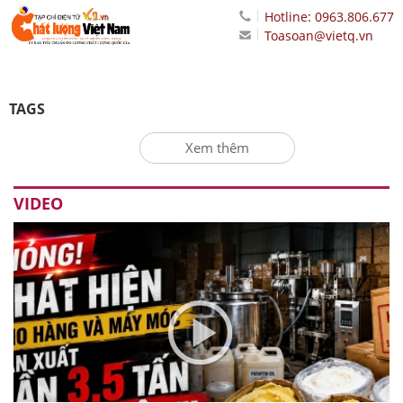
Hotline: 0963.806.677
Toasoan@vietq.vn
TAGS
Xem thêm
VIDEO