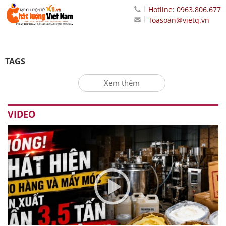
Hotline: 0963.806.677
Toasoan@vietq.vn
TAGS
Xem thêm
VIDEO