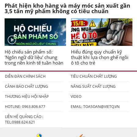
Phát hiện kho hàng và máy móc sản xuất gần
3,5 tấn mỹ phẩm không có tiêu chuẩn
Hộ chiếu sản phẩm số:
Hiểu đúng quy chuẩn kỹ
'Ngôn ngữ dữ liệu' chung
thuật khi lựa chọn ghế ngồi
trong nền kinh tế tuần hoàn
ô tô cho trẻ
DIỄN ĐÀN CHÍNH SÁCH
TIÊU CHUẨN CHẤT LƯỢNG
CẢNH BÁO CHẤT LƯỢNG
NĂNG SUẤT CHẤT LƯỢNG
THƯƠNG HIỆU HỘI NHẬP
VIDEO
HOTLINE: 0963.806.677
EMAIL:
TOASOAN@VIETQ.VN
LIÊN HỆ QUẢNG CÁO :
TEL:0988.624.621