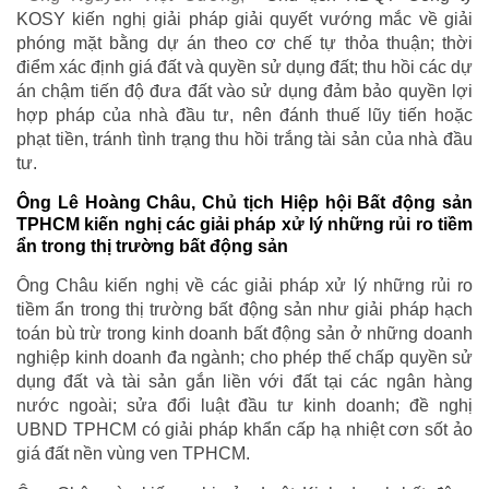
KOSY kiến nghị giải pháp giải quyết vướng mắc về giải
phóng mặt bằng dự án theo cơ chế tự thỏa thuận; thời
điểm xác định giá đất và quyền sử dụng đất; thu hồi các dự
án chậm tiến độ đưa đất vào sử dụng đảm bảo quyền lợi
hợp pháp của nhà đầu tư, nên đánh thuế lũy tiến hoặc
phạt tiền, tránh tình trạng thu hồi trắng tài sản của nhà đầu
tư.
Ông Lê Hoàng Châu, Chủ tịch Hiệp hội Bất động sản
TPHCM kiến nghị các giải pháp xử lý những rủi ro tiềm
ẩn trong thị trường bất động sản
Ông Châu kiến nghị về các giải pháp xử lý những rủi ro
tiềm ẩn trong thị trường bất động sản như giải pháp hạch
toán bù trừ trong kinh doanh bất động sản ở những doanh
nghiệp kinh doanh đa ngành; cho phép thế chấp quyền sử
dụng đất và tài sản gắn liền với đất tại các ngân hàng
nước ngoài; sửa đổi luật đầu tư kinh doanh; đề nghị
UBND TPHCM có giải pháp khẩn cấp hạ nhiệt cơn sốt ảo
giá đất nền vùng ven TPHCM.