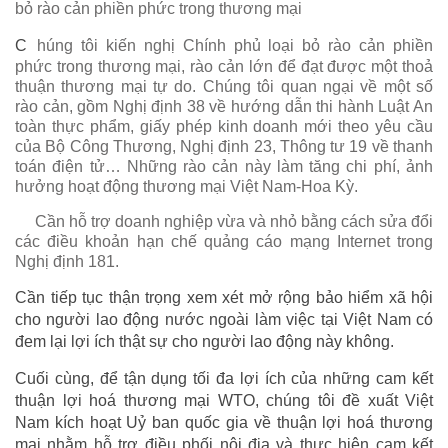
bỏ rào cản phiền phức trong thương mại
C
húng tôi kiến nghị Chính phủ loại bỏ rào cản phiền
phức trong thương mại, rào cản lớn để đạt được một thoả
thuận thương mại tự do. Chúng tôi quan ngại về một số
rào cản, gồm Nghị định 38 về hướng dẫn thi hành Luật An
toàn thực phẩm, giấy phép kinh doanh mới theo yêu cầu
của Bộ Công Thương, Nghị định 23, Thông tư 19 về thanh
toán điện tử… Những rào cản này làm tăng chi phí, ảnh
hưởng hoạt động thương mại Việt Nam-Hoa Kỳ.
Cần hỗ trợ doanh nghiệp vừa và nhỏ bằng cách sửa đổi
các điều khoản hạn chế quảng cáo mạng Internet trong
Nghị định 181.
Cần tiếp tục thận trọng xem xét mở rộng bảo hiểm xã hội
cho người lao động nước ngoài làm việc tại Việt Nam có
đem lại lợi ích thật sự cho người lao động này không.
Cuối cùng, để tận dụng tối đa lợi ích của những cam kết
thuận lợi hoá thương mại WTO, chúng tôi đề xuất Việt
Nam kích hoạt Uỷ ban quốc gia về thuận lợi hoá thương
mại nhằm hỗ trợ điều phối nội địa và thực hiện cam kết