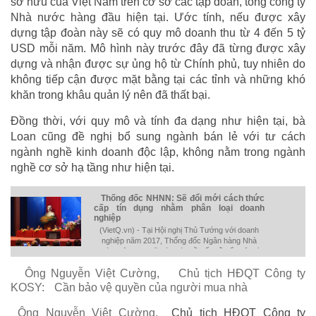
sở hữu của Việt Nam trên cơ sở các tập đoàn, tổng công ty
Nhà nước hàng đầu hiện tại. Ước tính, nếu được xây
dựng tập đoàn này sẽ có quy mô doanh thu từ 4 đến 5 tỷ
USD mỗi năm. Mô hình này trước đây đã từng được xây
dựng và nhận được sự ủng hộ từ Chính phủ, tuy nhiên do
không tiếp cận được mặt bằng tại các tỉnh và những khó
khăn trong khâu quản lý nên đã thất bại.
Đồng thời, với quy mô và tính đa dạng như hiện tại, bà
Loan cũng đề nghị bổ sung ngành bán lẻ với tư cách
ngành nghề kinh doanh độc lập, không nằm trong ngành
nghề cơ sở hạ tầng như hiện tại.
Thống đốc NHNN: Sẽ đổi mới cách thức
cấp tín dụng nhằm phân loại doanh
nghiệp
(VietQ.vn) - Tại Hội nghị Thủ Tướng với doanh
nghiệp năm 2017, Thống đốc Ngân hàng Nhà
nước Việt Nam đã báo cáo về vấn đề tiếp cận tín
dụng doanh nghiệp, định hướng tập trung vốn vào
Ông Nguyễn Việt Cường,
Chủ tịch HĐQT Công ty
các lĩnh vực ưu tiên.
KOSY:
Cần bảo vệ quyền của người mua nhà
Ông Nguyễn Việt Cường,
Chủ tịch HĐQT Công ty