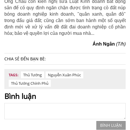
Ông Châu còn kiến nghị sửa Luật Kinh doanh bất động
sản để có quy định ngăn chặn được tình trạng cò đất núp
bóng doanh nghiệp kinh doanh, "quân xanh, quân đỏ"
trong đấu giá đất; cũng cần sớm ban hành một số quyết
định mới về xử lý vấn đề đất đai doanh nghiệp cổ phần
hóa; bảo vệ quyền lợi của người mua nhà...
Ánh Ngân
(T/h)
CHIA SẺ ĐẾN BẠN BÈ:
Thủ Tướng
Nguyễn Xuân Phúc
TAGS:
Thủ Tướng Chính Phủ
Bình luận
BÌNH LUẬN