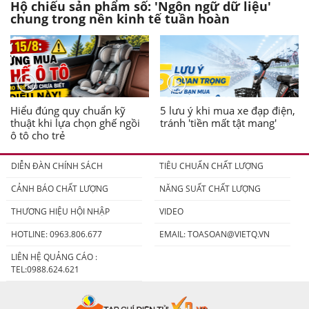
Hộ chiếu sản phẩm số: 'Ngôn ngữ dữ liệu'
chung trong nền kinh tế tuần hoàn
Hiểu đúng quy chuẩn kỹ
5 lưu ý khi mua xe đạp điện,
thuật khi lựa chọn ghế ngồi
tránh 'tiền mất tật mang'
ô tô cho trẻ
DIỄN ĐÀN CHÍNH SÁCH
TIÊU CHUẨN CHẤT LƯỢNG
CẢNH BÁO CHẤT LƯỢNG
NĂNG SUẤT CHẤT LƯỢNG
THƯƠNG HIỆU HỘI NHẬP
VIDEO
HOTLINE: 0963.806.677
EMAIL:
TOASOAN@VIETQ.VN
LIÊN HỆ QUẢNG CÁO :
TEL:0988.624.621