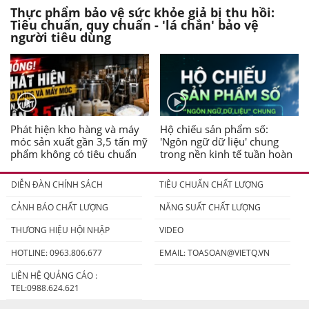
Thực phẩm bảo vệ sức khỏe giả bị thu hồi:
Tiêu chuẩn, quy chuẩn - 'lá chắn' bảo vệ
người tiêu dùng
Phát hiện kho hàng và máy
Hộ chiếu sản phẩm số:
móc sản xuất gần 3,5 tấn mỹ
'Ngôn ngữ dữ liệu' chung
phẩm không có tiêu chuẩn
trong nền kinh tế tuần hoàn
DIỄN ĐÀN CHÍNH SÁCH
TIÊU CHUẨN CHẤT LƯỢNG
CẢNH BÁO CHẤT LƯỢNG
NĂNG SUẤT CHẤT LƯỢNG
THƯƠNG HIỆU HỘI NHẬP
VIDEO
HOTLINE: 0963.806.677
EMAIL:
TOASOAN@VIETQ.VN
LIÊN HỆ QUẢNG CÁO :
TEL:0988.624.621