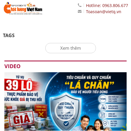
Hotline: 0963.806.677
Toasoan@vietq.vn
TAGS
Xem thêm
VIDEO