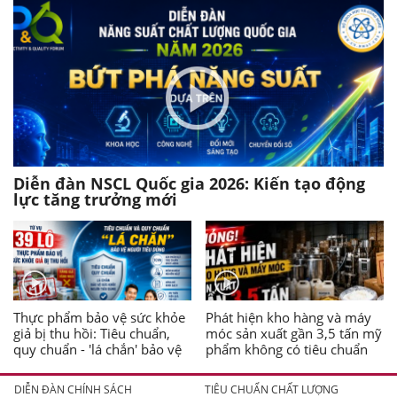
Diễn đàn NSCL Quốc gia 2026: Kiến tạo động
lực tăng trưởng mới
Thực phẩm bảo vệ sức khỏe
Phát hiện kho hàng và máy
giả bị thu hồi: Tiêu chuẩn,
móc sản xuất gần 3,5 tấn mỹ
quy chuẩn - 'lá chắn' bảo vệ
phẩm không có tiêu chuẩn
người tiêu dùng
DIỄN ĐÀN CHÍNH SÁCH
TIÊU CHUẨN CHẤT LƯỢNG