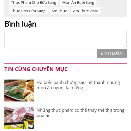
Thực Phẩm Cho Bữa Sáng
Món Ăn Buổi Sáng
Thực Đơn Bữa Sáng
Ẩm Thực
Ẩm Thực Vietq
Bình luận
BÌNH LUẬN
TIN CÙNG CHUYÊN MỤC
Hô biến bánh chưng sau Tết thành những
món ăn ngon, lạ miệng
Những thực phẩm có thể thay thế thịt trong
bữa ăn