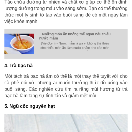
Táo chứa đường tự nhiên và chất xơ giúp cơ thể ổn định
lượng đường trong máu vào sáng sớm. Bạn có thể thưởng
thức một ly sinh tố táo vào buổi sáng để có một ngày làm
việc khỏe mạnh.
Những món ăn không thể ngon nếu thiếu
nước mắm
(VietQ.vn) - Nước mắm là gia vị không thể thiếu
cho nhiều món ăn, làm nước chấm cho các món
chiên, luộc, nướng hay dùng để ướp các món
kho.
4. Trà bạc hà
Một tách trà bạc hà ấm có thể là một thay thế tuyệt vời cho
cà phê đối với những ai muốn thưởng thức đồ uống vào
buổi sáng. Các nghiên cứu tìm ra rằng mùi hương từ trà
bạc hà làm tăng sự tỉnh táo và giảm mệt mỏi.
5. Ngũ cốc nguyên hạt