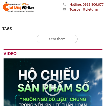
Hotline: 0963.806.677
Toasoan@vietq.vn
TAGS
Xem thêm
VIDEO