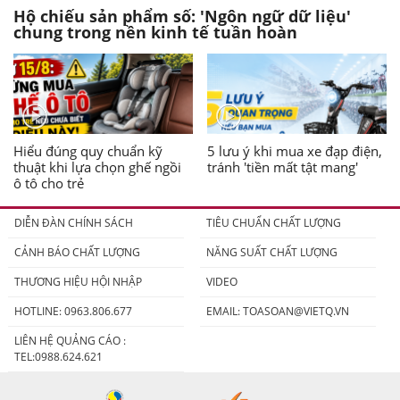
Hộ chiếu sản phẩm số: 'Ngôn ngữ dữ liệu'
chung trong nền kinh tế tuần hoàn
Hiểu đúng quy chuẩn kỹ
5 lưu ý khi mua xe đạp điện,
thuật khi lựa chọn ghế ngồi
tránh 'tiền mất tật mang'
ô tô cho trẻ
DIỄN ĐÀN CHÍNH SÁCH
TIÊU CHUẨN CHẤT LƯỢNG
CẢNH BÁO CHẤT LƯỢNG
NĂNG SUẤT CHẤT LƯỢNG
THƯƠNG HIỆU HỘI NHẬP
VIDEO
HOTLINE: 0963.806.677
EMAIL:
TOASOAN@VIETQ.VN
LIÊN HỆ QUẢNG CÁO :
TEL:0988.624.621