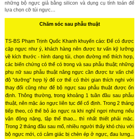
những bộ ngực giả bằng silicon và dụng cụ tính toán để
lựa chọn cỡ túi ngực…
Chăm sóc sau phẫu thuật
TS-BS Phạm Trịnh Quốc Khanh khuyến cáo: Để có được
cặp ngực như ý, khách hàng nên được tư vấn kỹ lưỡng
về kích thước - hình dạng túi, chọn đường mổ thích hợp,
các biến chứng có thể có trong và sau phẫu thuật; những
phụ nữ sau phẫu thuật nâng ngực cần được tư vấn chế
độ “dưỡng” hợp lý để cơ thể có thời gian thích nghi với
thay đổi cũng như để bộ ngực sau phẫu thuật được ổn
định. Thông thường, trong khoảng 1 tuần đầu sau phẫu
thuật, nên mặc áo ngực liên tục để cố định. Trong 2 tháng
tiếp theo, có thể bỏ áo ngực ra khi nghỉ ngơi nhưng nếu
vận động nặng, tập thể thao... thì nhất thiết phải mặc.
Trong 2 tháng đầu sau mổ, nhiều người thấy khó chịu với
bộ ngực mới, có cảm giác bị chèn ép ở ngực, đau lưng...