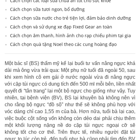
Cách chọn các loại sữa chua ăn tốt cho sức khỏe
Cách chọn sữa tươi ngon, bổ dưỡng
Cách chọn sữa nước cho trẻ tiện lợi, đảm bảo dinh dưỡng
Cách chọn và sử dụng xe đạp Fixed Gear an toàn
Cách chọn âm thanh, hình ảnh cho rạp chiếu phim tại gia
Cách chọn quà tặng Noel theo các cung hoàng đạo
Một bác sĩ (BS) thẩm mỹ kể lại buổi tư vấn nâng ngực khá
dài mà ông vừa trải qua: Một phụ nữ tuổi đã ngoài 50, sau
khi xem hình cô em gái ở nước ngoài vừa đi nâng ngực
với cặp túi ngực có dung tích đến 500 ml mỗi bên, liền nhất
quyết đi “tân trang” lại một bộ ngực cho giống như vậy. Tuy
nhiên, tại bệnh viện (BV), BS lại khuyên bà không nên vì
cho rằng bộ ngực “đồ sộ” như thế sẽ không phù hợp với
vóc dáng chỉ cao 1,55 m của bà. Hơn nữa, tuổi bà lại cao,
việc buộc cột sống vốn không còn dẻo dai phải chịu thêm
một khối lượng nặng nề do cặp túi ngực ngoại cỡ sẽ
không tốt cho cơ thể. Trên thực tế, nhiều người đặt túi
ngực to lúc còn trẻ, đến tuổi như bà cũng phải tìm đến BV