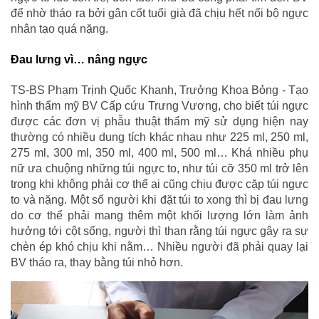
để nhờ tháo ra bởi gân cốt tuổi già đã chịu hết nổi bộ ngực
nhân tạo quá nặng.
Đau lưng vì… nâng ngực
TS-BS Phạm Trịnh Quốc Khanh, Trưởng Khoa Bỏng - Tạo
hình thẩm mỹ BV Cấp cứu Trưng Vương, cho biết túi ngực
được các đơn vị phẫu thuật thẩm mỹ sử dụng hiện nay
thường có nhiều dung tích khác nhau như 225 ml, 250 ml,
275 ml, 300 ml, 350 ml, 400 ml, 500 ml… Khá nhiều phụ
nữ ưa chuộng những túi ngực to, như túi cỡ 350 ml trở lên
trong khi không phải cơ thể ai cũng chịu được cặp túi ngực
to và nặng. Một số người khi đặt túi to xong thì bị đau lưng
do cơ thể phải mang thêm một khối lượng lớn làm ảnh
hưởng tới cột sống, người thì than rằng túi ngực gây ra sự
chèn ép khó chịu khi nằm… Nhiều người đã phải quay lại
BV tháo ra, thay bằng túi nhỏ hơn.