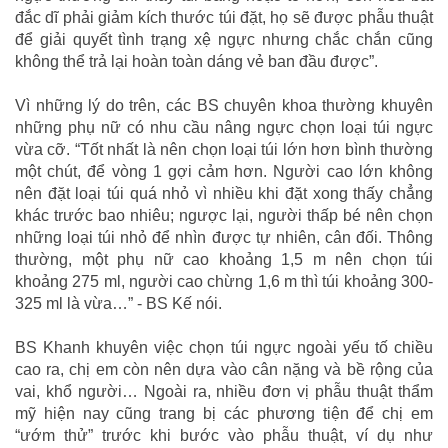
đắc dĩ phải giảm kích thước túi đặt, họ sẽ được phẫu thuật
để giải quyết tình trạng xệ ngực nhưng chắc chắn cũng
không thể trả lại hoàn toàn dáng vẻ ban đầu được”.
Vì những lý do trên, các BS chuyên khoa thường khuyên
những phụ nữ có nhu cầu nâng ngực chọn loại túi ngực
vừa cỡ. “Tốt nhất là nên chọn loại túi lớn hơn bình thường
một chút, để vòng 1 gợi cảm hơn. Người cao lớn không
nên đặt loại túi quá nhỏ vì nhiều khi đặt xong thấy chẳng
khác trước bao nhiêu; ngược lại, người thấp bé nên chọn
những loại túi nhỏ để nhìn được tự nhiên, cân đối. Thông
thường, một phụ nữ cao khoảng 1,5 m nên chọn túi
khoảng 275 ml, người cao chừng 1,6 m thì túi khoảng 300-
325 ml là vừa…” - BS Kế nói.
BS Khanh khuyên việc chọn túi ngực ngoài yếu tố chiều
cao ra, chị em còn nên dựa vào cân nặng và bề rộng của
vai, khổ người… Ngoài ra, nhiều đơn vị phẫu thuật thẩm
mỹ hiện nay cũng trang bị các phương tiện để chị em
“ướm thử” trước khi bước vào phẫu thuật, ví dụ như