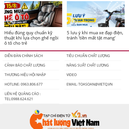
Hiểu đúng quy chuẩn kỹ
5 lưu ý khi mua xe đạp điện,
thuật khi lựa chọn ghế ngồi
tránh 'tiền mất tật mang'
ô tô cho trẻ
DIỄN ĐÀN CHÍNH SÁCH
TIÊU CHUẨN CHẤT LƯỢNG
CẢNH BÁO CHẤT LƯỢNG
NĂNG SUẤT CHẤT LƯỢNG
THƯƠNG HIỆU HỘI NHẬP
VIDEO
HOTLINE: 0963.806.677
EMAIL:
TOASOAN@VIETQ.VN
LIÊN HỆ QUẢNG CÁO :
TEL:0988.624.621