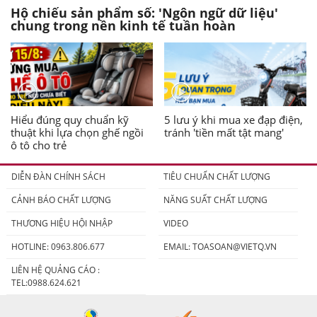
Hộ chiếu sản phẩm số: 'Ngôn ngữ dữ liệu'
chung trong nền kinh tế tuần hoàn
Hiểu đúng quy chuẩn kỹ
5 lưu ý khi mua xe đạp điện,
thuật khi lựa chọn ghế ngồi
tránh 'tiền mất tật mang'
ô tô cho trẻ
DIỄN ĐÀN CHÍNH SÁCH
TIÊU CHUẨN CHẤT LƯỢNG
CẢNH BÁO CHẤT LƯỢNG
NĂNG SUẤT CHẤT LƯỢNG
THƯƠNG HIỆU HỘI NHẬP
VIDEO
HOTLINE: 0963.806.677
EMAIL:
TOASOAN@VIETQ.VN
LIÊN HỆ QUẢNG CÁO :
TEL:0988.624.621