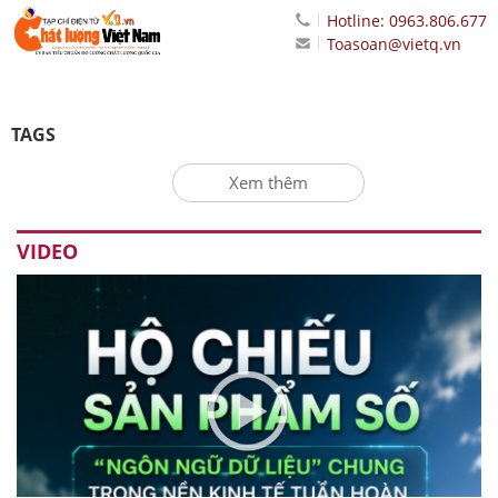
Hotline: 0963.806.677
Toasoan@vietq.vn
TAGS
Xem thêm
VIDEO