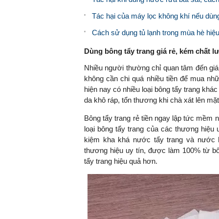
Tác hại của máy lọc không khí nếu dùng 
Cách sử dụng tủ lạnh trong mùa hè hiệu 
Dùng bông tẩy trang giá rẻ, kém chất 
Nhiều người thường chỉ quan tâm đến giá
không cần chi quá nhiều tiền để mua nhữn
hiện nay có nhiều loại bông tẩy trang khác n
da khô ráp, tổn thương khi chà xát lên mặt
Bông tẩy trang rẻ tiền ngay lập tức mềm n
loại bông tẩy trang của các thương hiệu u
kiệm kha khá nước tẩy trang và nước h
thương hiệu uy tín, được làm 100% từ b
tẩy trang hiệu quả hơn.