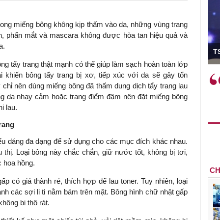
trong miếng bông không kịp thấm vào da, những vùng trang
, phấn mắt và mascara không được hòa tan hiệu quả và
ó Viện trưởng
a.
T
ng tẩy trang thật mạnh có thể giúp làm sạch hoàn toàn lớp
i khiến bông tẩy trang bị xơ, tiếp xúc với da sẽ gây tổn
ệc phải làm
Việc sử dụng hiệu quả chính
y chỉ nên dùng miếng bông đã thấm dung dịch tẩy trang lau
và trên thực tế
sách tài khóa không chỉ mang ý
ùng da nhạy cảm hoặc trang điểm đậm nên đặt miếng bông
 hành như tăng
nghĩa hỗ trợ ngắn hạn mà còn
i lau.
a học công
đóng vai trò tạo nền tảng cho
 các cơ chế
tăng trưởng bền vững dài hạn.
rang
i mới sáng tạo,
kiểu dáng đa dạng để sử dụng cho các mục đích khác nhau.
 thị. Loại bông này chắc chắn, giữ nước tốt, không bị tơi,
c hoa hồng.
CH
p có giá thành rẻ, thích hợp để lau toner. Tuy nhiên, loại
ành các sợi li ti nằm bám trên mặt. Bông hình chữ nhật gấp
hông bị thô rát.