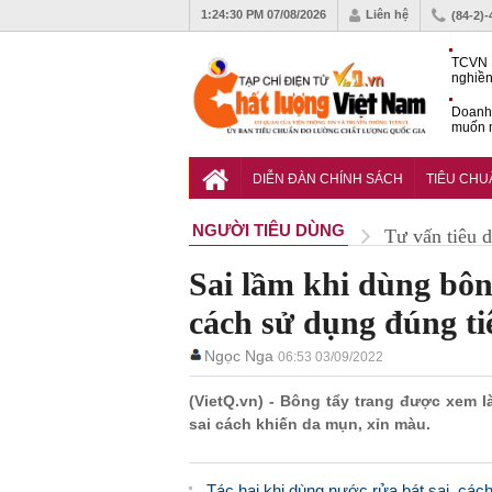
1:24:31 PM
07/08/2026
Liên hệ
(84-2)
TCVN 
nghiền
Doanh
muốn m
Nam
Tiêu c
nghiệp
DIỄN ĐÀN CHÍNH SÁCH
TIÊU CH
NGƯỜI TIÊU DÙNG
Tư vấn tiêu 
Sai lầm khi dùng bông
cách sử dụng đúng ti
Ngọc Nga
06:53 03/09/2022
(VietQ.vn) - Bông tẩy trang được xem 
sai cách khiến da mụn, xỉn màu.
Tác hại khi dùng nước rửa bát sai, các