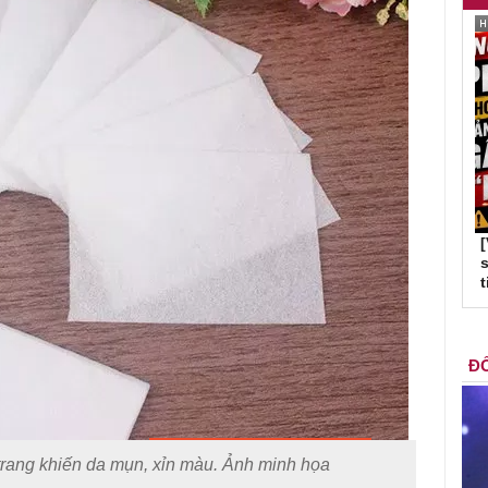
s
t
ĐỐ
trang khiến da mụn, xỉn màu. Ảnh minh họa