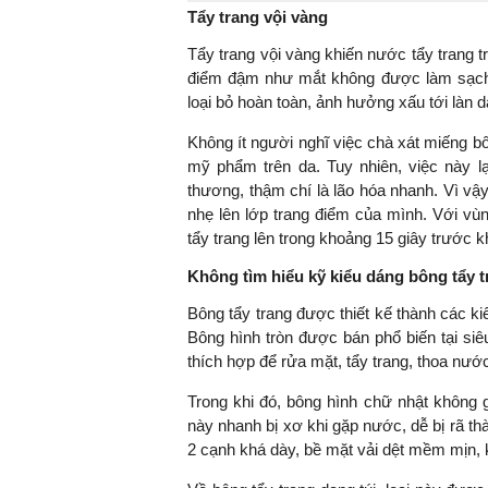
Tẩy trang vội vàng
Tẩy trang vội vàng khiến nước tẩy trang 
điểm đậm như mắt không được làm sạch
TS. Nguyễn Đức Độ - Ph
loại bỏ hoàn toàn, ảnh hưởng xấu tới làn d
Viện Kinh tế Tài chính
Không ít người nghĩ việc chà xát miếng bô
mỹ phẩm trên da. Tuy nhiên, việc này lạ
"Có rất nhiều vi
thương, thậm chí là lão hóa nhanh. Vì vậ
ngay từ bây giờ 
nhẹ lên lớp trang điểm của mình. Với v
đang được tiến
tẩy trang lên trong khoảng 15 giây trước kh
đầu tư cho kho
nghệ; ban hành
Không tìm hiểu kỹ kiểu dáng bông tẩy t
khuyến khích đổ
Bông tẩy trang được thiết kế thành các 
khởi nghiệp..."
Bông hình tròn được bán phổ biến tại siêu
thích hợp để rửa mặt, tẩy trang, thoa nướ
Trong khi đó, bông hình chữ nhật không gấ
này nhanh bị xơ khi gặp nước, dễ bị rã th
2 cạnh khá dày, bề mặt vải dệt mềm mịn, k