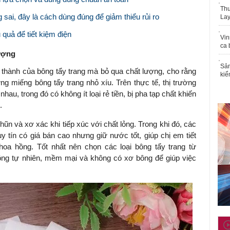
Thu
sai, đây là cách dùng đúng để giảm thiểu rủi ro
Lay
quả để tiết kiệm điện
Vin
ca 
lượng
Sản
 thành của bông tẩy trang mà bỏ qua chất lượng, cho rằng
kiể
g miếng bông tẩy trang nhỏ xíu. Trên thực tế, thị trường
hau, trong đó có không ít loại rẻ tiền, bị pha tạp chất khiến
.
hũn và xơ xác khi tiếp xúc với chất lỏng. Trong khi đó, các
y tín có giá bán cao nhưng giữ nước tốt, giúp chị em tiết
oa hồng. Tốt nhất nên chọn các loại bông tẩy trang từ
ông tự nhiên, mềm mại và không có xơ bông để giúp việc