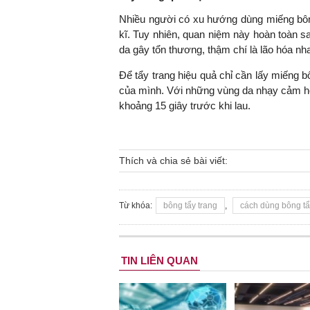
Nhiều người có xu hướng dùng miếng bông
kĩ. Tuy nhiên, quan niệm này hoàn toàn sa
da gây tổn thương, thậm chí là lão hóa nh
Để tẩy trang hiệu quả chỉ cần lấy miếng b
của mình. Với những vùng da nhạy cảm ho
khoảng 15 giây trước khi lau.
Thích và chia sẻ bài viết:
Từ khóa:
bông tẩy trang
,
cách dùng bông tẩ
TIN LIÊN QUAN