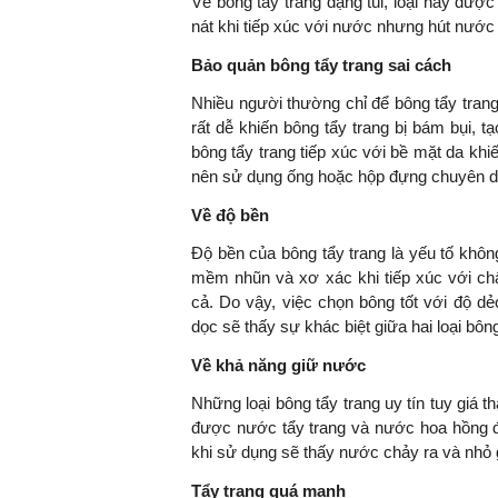
Về bông tẩy trang dạng túi, loại này được
nát khi tiếp xúc với nước nhưng hút nước 
Bảo quản bông tẩy trang sai cách
Nhiều người thường chỉ để bông tẩy trang 
rất dễ khiến bông tẩy trang bị bám bụi, t
bông tẩy trang tiếp xúc với bề mặt da khi
nên sử dụng ống hoặc hộp đựng chuyên dụ
Về độ bền
Độ bền của bông tẩy trang là yếu tố khô
mềm nhũn và xơ xác khi tiếp xúc với chấ
cả. Do vậy, việc chọn bông tốt với độ dẻ
dọc sẽ thấy sự khác biệt giữa hai loại bôn
Về khả năng giữ nước
Những loại bông tẩy trang uy tín tuy giá t
được nước tẩy trang và nước hoa hồng đá
khi sử dụng sẽ thấy nước chảy ra và nhỏ 
Tẩy trang quá mạnh