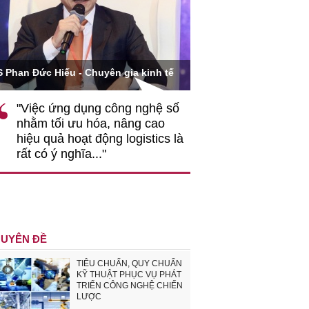
Ông Hoàng Quang Phòn
S Phan Đức Hiếu - Chuyên gia kinh tế
VCCI
"Việc ứng dụng công nghệ số
""Theo tôi, cần 
nhằm tối ưu hóa, nâng cao
gốc rễ về nhận
hiệu quả hoạt động logistics là
nghiệp cần coi
rất có ý nghĩa..."
động hài hoà là
triển..."
UYÊN ĐỀ
TIÊU CHUẨN, QUY CHUẨN
KỸ THUẬT PHỤC VỤ PHÁT
TRIỂN CÔNG NGHỆ CHIẾN
LƯỢC