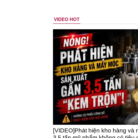
VIDEO HOT
[VIDEO]Phát hiện kho hàng và 
3,5 tấn mỹ phẩm không có tiêu