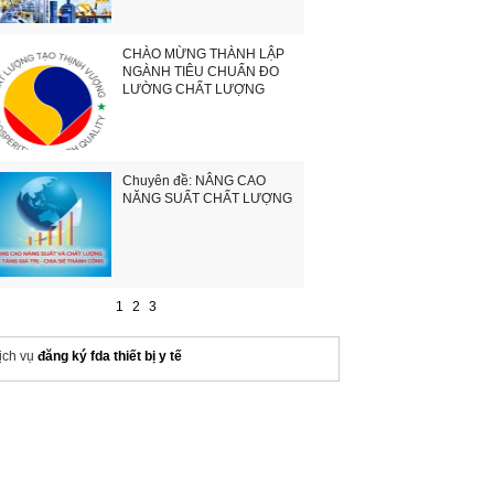
CHÀO MỪNG THÀNH LẬP
NGÀNH TIÊU CHUẨN ĐO
LƯỜNG CHẤT LƯỢNG
Chuyên đề: NÂNG CAO
NĂNG SUẤT CHẤT LƯỢNG
1
2
3
ịch vụ
đăng ký fda thiết bị y tế