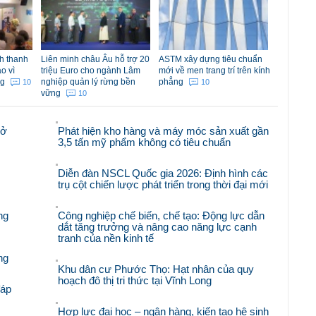
h thanh
Liên minh châu Âu hỗ trợ 20
ASTM xây dựng tiêu chuẩn
o vì
triệu Euro cho ngành Lâm
mới về men trang trí trên kính
ng
nghiệp quản lý rừng bền
phẳng
10
10
vững
10
mở
Phát hiện kho hàng và máy móc sản xuất gần
3,5 tấn mỹ phẩm không có tiêu chuẩn
Diễn đàn NSCL Quốc gia 2026: Định hình các
trụ cột chiến lược phát triển trong thời đại mới
ng
Công nghiệp chế biến, chế tạo: Động lực dẫn
dắt tăng trưởng và nâng cao năng lực cạnh
tranh của nền kinh tế
ng
Khu dân cư Phước Thọ: Hạt nhân của quy
hoạch đô thị tri thức tại Vĩnh Long
đáp
Hợp lực đại học – ngân hàng, kiến tạo hệ sinh