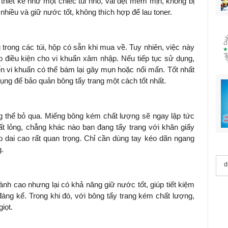
 thiết kế như một chiếc túi nhỏ, vải dệt mềm mịn, không bị
nhiều và giữ nước tốt, không thích hợp để lau toner.
trong các túi, hộp có sẵn khi mua về. Tuy nhiên, việc này
ạo điều kiện cho vi khuẩn xâm nhập. Nếu tiếp tục sử dụng,
ến vi khuẩn có thể bám lại gây mụn hoặc nổi mẩn. Tốt nhất
ng để bảo quản bông tẩy trang một cách tốt nhất.
ng thể bỏ qua. Miếng bông kém chất lượng sẽ ngay lập tức
t lỏng, chẳng khác nào bạn đang tẩy trang với khăn giấy
o dai cao rất quan trọng. Chỉ cần dùng tay kéo dãn ngang
g.
d
hành cao nhưng lại có khả năng giữ nước tốt, giúp tiết kiệm
ng kể. Trong khi đó, với bông tẩy trang kém chất lượng,
giọt.