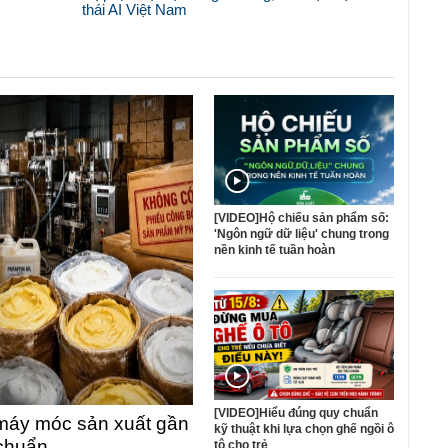
thái AI Việt Nam
[VIDEO]Hộ chiếu sản phẩm số:
'Ngôn ngữ dữ liệu' chung trong
nền kinh tế tuần hoàn
[VIDEO]Hiểu đúng quy chuẩn
máy móc sản xuất gần
kỹ thuật khi lựa chọn ghế ngồi ô
 chuẩn
tô cho trẻ