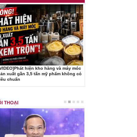
[VIDEO]Phát hiện kho hàng và máy móc
ản xuất gần 3,5 tấn mỹ phẩm không có
iêu chuẩn
I THOẠI