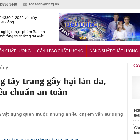
toasoan@vietq.vn
-43756 3440
14380-1:2025 về máy
 di động
 nghiệp thực phẩm Ba Lan
ở rộng thị trường tại Việt
huẩn quốc gia hỗ trợ doanh
 chinh phục thị trường halal
UẨN CHẤT LƯỢNG
CẢNH BÁO CHẤT LƯỢNG
NĂNG SUẤT CHẤT LƯỢNG
CẢ
dùng
 tẩy trang gây hại làn da,
êu chuẩn an toàn
Ngư
là vật dụng quen thuộc nhưng nhiều chị em vẫn sử dụng
tiê
Cả
toà
h lựa chọn và dùng đúng chuẩn an toàn