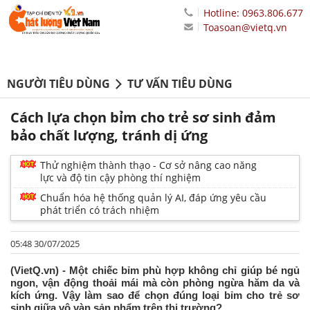
Hotline: 0963.806.677
Toasoan@vietq.vn
NGƯỜI TIÊU DÙNG
TƯ VẤN TIÊU DÙNG
Cách lựa chọn bỉm cho trẻ sơ sinh đảm
bảo chất lượng, tránh dị ứng
Thử nghiệm thành thạo - Cơ sở nâng cao năng
lực và độ tin cậy phòng thí nghiệm
Chuẩn hóa hệ thống quản lý AI, đáp ứng yêu cầu
phát triển có trách nhiệm
05:48 30/07/2025
(VietQ.vn) - Một chiếc bỉm phù hợp không chỉ giúp bé ngủ
ngon, vận động thoải mái mà còn phòng ngừa hăm da và
kích ứng. Vậy làm sao để chọn đúng loại bỉm cho trẻ sơ
sinh giữa vô vàn sản phẩm trên thị trường?