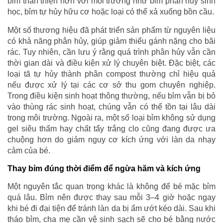
bỉm thân thiện hơn với môi trường như bỉm phân hủy sinh
học, bỉm tự hủy hữu cơ hoặc loại có thể xả xuống bồn cầu.
Một số thương hiệu đã phát triển sản phẩm từ nguyên liệu
có khả năng phân hủy, giúp giảm thiểu gánh nặng cho bãi
rác. Tuy nhiên, cần lưu ý rằng quá trình phân hủy vẫn cần
thời gian dài và điều kiện xử lý chuyên biệt. Đặc biệt, các
loại tã tự hủy thành phân compost thường chỉ hiệu quả
nếu được xử lý tại các cơ sở thu gom chuyên nghiệp.
Trong điều kiện sinh hoạt thông thường, nếu bỉm vẫn bị bỏ
vào thùng rác sinh hoạt, chúng vẫn có thể tồn tại lâu dài
trong môi trường. Ngoài ra, một số loại bỉm không sử dụng
gel siêu thấm hay chất tẩy trắng clo cũng đang được ưa
chuộng hơn do giảm nguy cơ kích ứng với làn da nhạy
cảm của bé.
Thay bỉm đúng thời điểm để ngừa hăm và kích ứng
Một nguyên tắc quan trọng khác là không để bé mặc bỉm
quá lâu. Bỉm nên được thay sau mỗi 3–4 giờ hoặc ngay
khi bé đi đại tiện để tránh làn da bị ẩm ướt kéo dài. Sau khi
tháo bỉm, cha mẹ cần vệ sinh sạch sẽ cho bé bằng nước