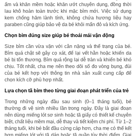
ấm và khăn mềm hoặc khăn ướt chuyên dụng, đồng thời
lau khô hoàn toàn trước khi mặc bỉm mới. Việc sử dụng
kem chống hăm lành tính, không chứa hương liệu hay
paraben cũng giúp bảo vệ da bé khỏi mẩn đỏ và kích ứng.
Chọn bỉm đúng size giúp bé thoải mái vận động
Size bỉm cần vừa vặn với cân nặng và thể trạng của bé.
Bỉm quá chật sẽ gây cọ xát, để lại vết hằn hoặc khiến da
bé bị tổn thương. Bỉm quá rộng lại dễ tràn và khiến bé khó
chịu. Tốt nhất, cha mẹ nên theo dõi số đo vòng bụng, đùi
của bé kết hợp với thông tin nhà sản xuất cung cấp để
chọn kích cỡ phù hợp nhất.
Lựa chọn tã bỉm theo từng giai đoạn phát triển của trẻ
Trong những ngày đầu sau sinh (0–1 tháng tuổi), bé
thường đi vệ sinh nhiều lần trong ngày. Đây là giai đoạn
nên dùng miếng lót sơ sinh hoặc tã giấy có thiết kế chuyên
biệt, chất liệu mềm mại, dễ thay và tiết kiệm chi phí. Từ 1–2
tháng tuổi, khi bé bắt đầu cứng cáp hơn, cha mẹ có thể kết
hợp miếng lót với tã dán hoặc tã quần tùy thời điểm. Giai