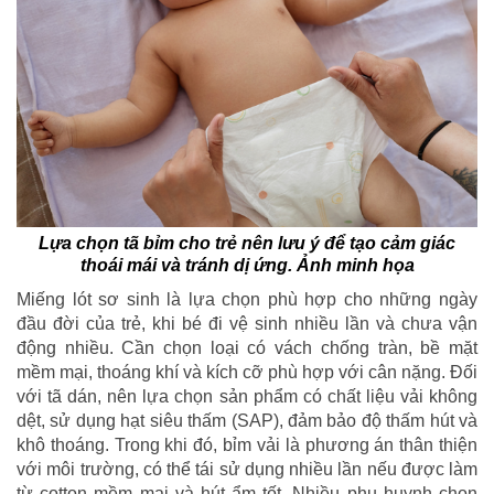
Lựa chọn tã bỉm cho trẻ nên lưu ý để tạo cảm giác
thoái mái và tránh dị ứng. Ảnh minh họa
Miếng lót sơ sinh là lựa chọn phù hợp cho những ngày
đầu đời của trẻ, khi bé đi vệ sinh nhiều lần và chưa vận
động nhiều. Cần chọn loại có vách chống tràn, bề mặt
mềm mại, thoáng khí và kích cỡ phù hợp với cân nặng. Đối
với tã dán, nên lựa chọn sản phẩm có chất liệu vải không
dệt, sử dụng hạt siêu thấm (SAP), đảm bảo độ thấm hút và
khô thoáng. Trong khi đó, bỉm vải là phương án thân thiện
với môi trường, có thể tái sử dụng nhiều lần nếu được làm
từ cotton mềm mại và hút ẩm tốt. Nhiều phụ huynh chọn