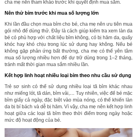
cha mẹ nên tham khảo trước khi quyết định mua sắm.
Nên thử bỉm trước khi mua số lượng lớn
Khi lần đầu chọn mua bỉm cho bé, cha mẹ nên ưu tiên mua
gói nhỏ để dùng thử. Đây là cách giúp kiểm tra xem làn da
bé có phù hợp với chất liệu bỉm không, có bị hăm da, quấy
khóc hay khó chịu trong lúc sử dụng hay không. Nếu bé
không gặp phản ứng bất thường, cha mẹ có thể yên tâm
mua số lượng nhiều hơn để dự trữ dùng trong 1–2 tháng,
tránh mất thời gian mua sắm nhiều lần.
Kết hợp linh hoạt nhiều loại bỉm theo nhu cầu sử dụng
Trẻ sơ sinh có thể sử dụng nhiều loại tã bỉm khác nhau
như miếng lót, tã dán, bỉm vải,… Tuy nhiên, việc để bé mặc
bỉm giấy cả ngày, đặc biệt vào mùa nóng, có thể khiến làn
da bị bí bách và dễ bị hăm. Vì vậy, cha mẹ nên kết hợp linh
hoạt giữa các loại tã bỉm theo thời điểm trong ngày hoặc
mức độ hoạt động của bé.