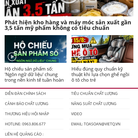
Phát hiện kho hàng và máy móc sản xuất gần
3,5 tấn mỹ phẩm không có tiêu chuẩn
Hộ chiếu sản phẩm số:
Hiểu đúng quy chuẩn kỹ
'Ngôn ngữ dữ liệu' chung
thuật khi lựa chọn ghế ngồi
trong nền kinh tế tuần hoàn
ô tô cho trẻ
DIỄN ĐÀN CHÍNH SÁCH
TIÊU CHUẨN CHẤT LƯỢNG
CẢNH BÁO CHẤT LƯỢNG
NĂNG SUẤT CHẤT LƯỢNG
THƯƠNG HIỆU HỘI NHẬP
VIDEO
HOTLINE: 0963.806.677
EMAIL:
TOASOAN@VIETQ.VN
LIÊN HỆ QUẢNG CÁO :