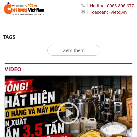
Hotline: 0963.806.677
Toasoan@vietq.vn
TAGS
Xem thêm
VIDEO