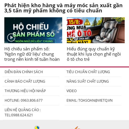
Phát hiện kho hàng và máy móc sản xuất gần
3,5 tấn mỹ phẩm không có tiêu chuẩn
Hộ chiếu sản phẩm số:
Hiểu đúng quy chuẩn kỹ
'Ngôn ngữ dữ liệu' chung
thuật khi lựa chọn ghế ngồi
trong nền kinh tế tuần hoàn
ô tô cho trẻ
DIỄN ĐÀN CHÍNH SÁCH
TIÊU CHUẨN CHẤT LƯỢNG
CẢNH BÁO CHẤT LƯỢNG
NĂNG SUẤT CHẤT LƯỢNG
THƯƠNG HIỆU HỘI NHẬP
VIDEO
HOTLINE: 0963.806.677
EMAIL:
TOASOAN@VIETQ.VN
LIÊN HỆ QUẢNG CÁO :
TEL:0988.624.621