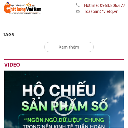
Hotline: 0963.806.677
Toasoan@vietq.vn
TAGS
Xem thêm
VIDEO