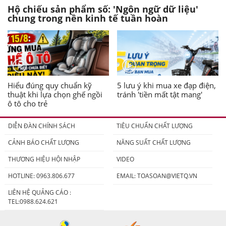
Hộ chiếu sản phẩm số: 'Ngôn ngữ dữ liệu'
chung trong nền kinh tế tuần hoàn
Hiểu đúng quy chuẩn kỹ
5 lưu ý khi mua xe đạp điện,
thuật khi lựa chọn ghế ngồi
tránh 'tiền mất tật mang'
ô tô cho trẻ
DIỄN ĐÀN CHÍNH SÁCH
TIÊU CHUẨN CHẤT LƯỢNG
CẢNH BÁO CHẤT LƯỢNG
NĂNG SUẤT CHẤT LƯỢNG
THƯƠNG HIỆU HỘI NHẬP
VIDEO
HOTLINE: 0963.806.677
EMAIL:
TOASOAN@VIETQ.VN
LIÊN HỆ QUẢNG CÁO :
TEL:0988.624.621