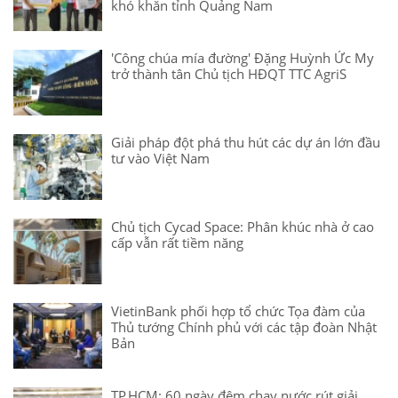
khó khăn tỉnh Quảng Nam
'Công chúa mía đường' Đặng Huỳnh Ức My
trở thành tân Chủ tịch HĐQT TTC AgriS
Giải pháp đột phá thu hút các dự án lớn đầu
tư vào Việt Nam
Chủ tịch Cycad Space: Phân khúc nhà ở cao
cấp vẫn rất tiềm năng
VietinBank phối hợp tổ chức Tọa đàm của
Thủ tướng Chính phủ với các tập đoàn Nhật
Bản
TP.HCM: 60 ngày đêm chạy nước rút giải