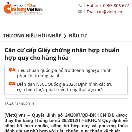
Hotline: 0963.806.677
Toasoan@vietq.vn
THƯƠNG HIỆU HỘI NHẬP
ĐẦU TƯ
Căn cứ cấp Giấy chứng nhận hợp chuẩn
hợp quy cho hàng hóa
Tiêu chuẩn quốc gia hỗ trợ doanh nghiệp chinh
phục thị trường halal
Diễn đàn NSCL Quốc gia 2026: Định hình các trụ
cột chiến lược phát triển trong thời đại mới
15:45 31/10/2013
(VietQ.vn) – Quyết định số 24/2007/QĐ-BKHCN Đã được
thay thế bằng Thông tư số 28/2012/TT-BKHCN Quy định về
công bố hợp chuẩn, công bố hớp quy và phương thức
đánh giá sự phù hợp với tiêu chuẩn, quy chuẩn kỹ thuật.