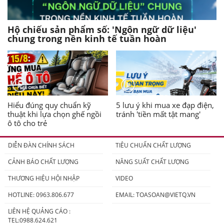
Hộ chiếu sản phẩm số: 'Ngôn ngữ dữ liệu'
chung trong nền kinh tế tuần hoàn
Hiểu đúng quy chuẩn kỹ
5 lưu ý khi mua xe đạp điện,
thuật khi lựa chọn ghế ngồi
tránh 'tiền mất tật mang'
ô tô cho trẻ
DIỄN ĐÀN CHÍNH SÁCH
TIÊU CHUẨN CHẤT LƯỢNG
CẢNH BÁO CHẤT LƯỢNG
NĂNG SUẤT CHẤT LƯỢNG
THƯƠNG HIỆU HỘI NHẬP
VIDEO
HOTLINE: 0963.806.677
EMAIL:
TOASOAN@VIETQ.VN
LIÊN HỆ QUẢNG CÁO :
TEL:0988.624.621