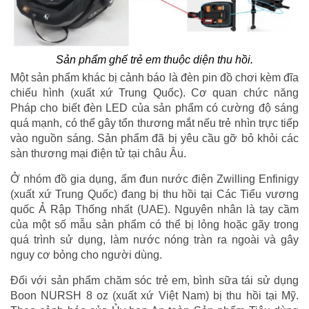
Sản phẩm ghế trẻ em thuộc diện thu hồi.
Một sản phẩm khác bị cảnh báo là đèn pin đồ chơi kèm đĩa
chiếu hình (xuất xứ Trung Quốc). Cơ quan chức năng
Pháp cho biết đèn LED của sản phẩm có cường độ sáng
quá mạnh, có thể gây tổn thương mắt nếu trẻ nhìn trực tiếp
vào nguồn sáng. Sản phẩm đã bị yêu cầu gỡ bỏ khỏi các
sàn thương mại điện tử tại châu Âu.
Ở nhóm đồ gia dụng, ấm đun nước điện Zwilling Enfinigy
(xuất xứ Trung Quốc) đang bị thu hồi tại Các Tiểu vương
quốc Ả Rập Thống nhất (UAE). Nguyên nhân là tay cầm
của một số mẫu sản phẩm có thể bị lỏng hoặc gãy trong
quá trình sử dụng, làm nước nóng tràn ra ngoài và gây
nguy cơ bỏng cho người dùng.
Đối với sản phẩm chăm sóc trẻ em, bình sữa tái sử dụng
Boon NURSH 8 oz (xuất xứ Việt Nam) bị thu hồi tại Mỹ.