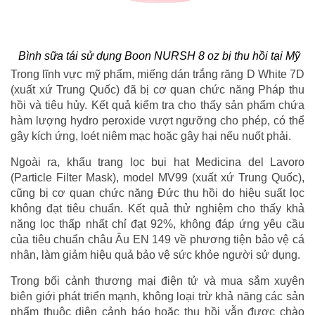
Bình sữa tái sử dụng Boon NURSH 8 oz bị thu hồi tại Mỹ
Trong lĩnh vực mỹ phẩm, miếng dán trắng răng D White 7D
(xuất xứ Trung Quốc) đã bị cơ quan chức năng Pháp thu
hồi và tiêu hủy. Kết quả kiểm tra cho thấy sản phẩm chứa
hàm lượng hydro peroxide vượt ngưỡng cho phép, có thể
gây kích ứng, loét niêm mạc hoặc gây hại nếu nuốt phải.
Ngoài ra, khẩu trang lọc bụi hạt Medicina del Lavoro
(Particle Filter Mask), model MV99 (xuất xứ Trung Quốc),
cũng bị cơ quan chức năng Đức thu hồi do hiệu suất lọc
không đạt tiêu chuẩn. Kết quả thử nghiệm cho thấy khả
năng lọc thấp nhất chỉ đạt 92%, không đáp ứng yêu cầu
của tiêu chuẩn châu Âu EN 149 về phương tiện bảo vệ cá
nhân, làm giảm hiệu quả bảo vệ sức khỏe người sử dụng.
Trong bối cảnh thương mại điện tử và mua sắm xuyên
biên giới phát triển mạnh, không loại trừ khả năng các sản
phẩm thuộc diện cảnh báo hoặc thu hồi vẫn được chào