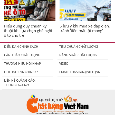
Hiểu đúng quy chuẩn kỹ
5 lưu ý khi mua xe đạp điện,
thuật khi lựa chọn ghế ngồi
tránh 'tiền mất tật mang'
ô tô cho trẻ
DIỄN ĐÀN CHÍNH SÁCH
TIÊU CHUẨN CHẤT LƯỢNG
CẢNH BÁO CHẤT LƯỢNG
NĂNG SUẤT CHẤT LƯỢNG
THƯƠNG HIỆU HỘI NHẬP
VIDEO
HOTLINE: 0963.806.677
EMAIL:
TOASOAN@VIETQ.VN
LIÊN HỆ QUẢNG CÁO :
TEL:0988.624.621