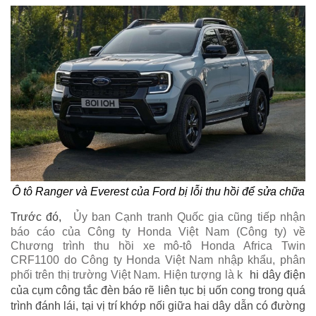
Ô tô Ranger và Everest của Ford bị lỗi thu hồi để sửa chữa
Trước đó,
Ủy ban Cạnh tranh Quốc gia cũng tiếp nhận
báo cáo của Công ty Honda Việt Nam (Công ty) về
Chương trình thu hồi xe mô-tô Honda Africa Twin
CRF1100 do Công ty Honda Việt Nam nhập khẩu, phân
phối trên thị trường Việt Nam. Hiện tượng là k
hi dây điện
của cụm công tắc đèn báo rẽ liên tục bị uốn cong trong quá
trình đánh lái, tại vị trí khớp nối giữa hai dây dẫn có đường