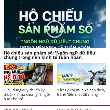
Hộ chiếu sản phẩm số: 'Ngôn ngữ dữ liệu'
chung trong nền kinh tế tuần hoàn
Hiểu đúng quy chuẩn kỹ
5 lưu ý khi mua xe đạp điện,
thuật khi lựa chọn ghế ngồi
tránh 'tiền mất tật mang'
ô tô cho trẻ
DIỄN ĐÀN CHÍNH SÁCH
TIÊU CHUẨN CHẤT LƯỢNG