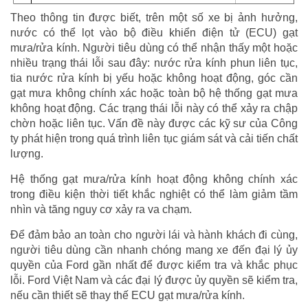
Theo thông tin được biết, trên một số xe bị ảnh hưởng,
nước có thể lọt vào bộ điều khiển điện tử (ECU) gạt
mưa/rửa kính. Người tiêu dùng có thể nhận thấy một hoặc
nhiều trạng thái lỗi sau đây: nước rửa kính phun liên tục,
tia nước rửa kính bị yếu hoặc không hoạt động, góc cần
gạt mưa không chính xác hoặc toàn bộ hệ thống gạt mưa
không hoạt động. Các trạng thái lỗi này có thể xảy ra chập
chờn hoặc liên tục. Vấn đề này được các kỹ sư của Công
ty phát hiện trong quá trình liên tục giám sát và cải tiến chất
lượng.
Hệ thống gạt mưa/rửa kính hoạt động không chính xác
trong điều kiện thời tiết khắc nghiệt có thể làm giảm tầm
nhìn và tăng nguy cơ xảy ra va chạm.
Để đảm bảo an toàn cho người lái và hành khách đi cùng,
người tiêu dùng cần nhanh chóng mang xe đến đại lý ủy
quyền của Ford gần nhất để được kiểm tra và khắc phục
lỗi. Ford Việt Nam và các đại lý được ủy quyền sẽ kiểm tra,
nếu cần thiết sẽ thay thế ECU gạt mưa/rửa kính.