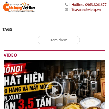
Hotline: 0963.806.677
Toasoan@vietq.vn
TAGS
Xem thêm
VIDEO