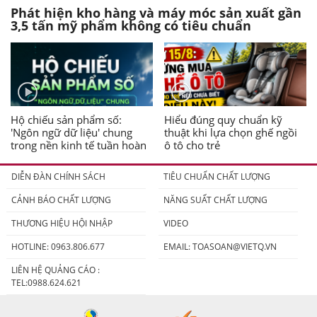
Phát hiện kho hàng và máy móc sản xuất gần
3,5 tấn mỹ phẩm không có tiêu chuẩn
Hộ chiếu sản phẩm số:
Hiểu đúng quy chuẩn kỹ
'Ngôn ngữ dữ liệu' chung
thuật khi lựa chọn ghế ngồi
trong nền kinh tế tuần hoàn
ô tô cho trẻ
DIỄN ĐÀN CHÍNH SÁCH
TIÊU CHUẨN CHẤT LƯỢNG
CẢNH BÁO CHẤT LƯỢNG
NĂNG SUẤT CHẤT LƯỢNG
THƯƠNG HIỆU HỘI NHẬP
VIDEO
HOTLINE: 0963.806.677
EMAIL:
TOASOAN@VIETQ.VN
LIÊN HỆ QUẢNG CÁO :
TEL:0988.624.621