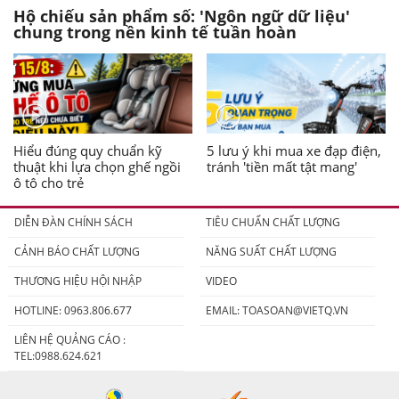
Hộ chiếu sản phẩm số: 'Ngôn ngữ dữ liệu'
chung trong nền kinh tế tuần hoàn
Hiểu đúng quy chuẩn kỹ
5 lưu ý khi mua xe đạp điện,
thuật khi lựa chọn ghế ngồi
tránh 'tiền mất tật mang'
ô tô cho trẻ
DIỄN ĐÀN CHÍNH SÁCH
TIÊU CHUẨN CHẤT LƯỢNG
CẢNH BÁO CHẤT LƯỢNG
NĂNG SUẤT CHẤT LƯỢNG
THƯƠNG HIỆU HỘI NHẬP
VIDEO
HOTLINE: 0963.806.677
EMAIL:
TOASOAN@VIETQ.VN
LIÊN HỆ QUẢNG CÁO :
TEL:0988.624.621