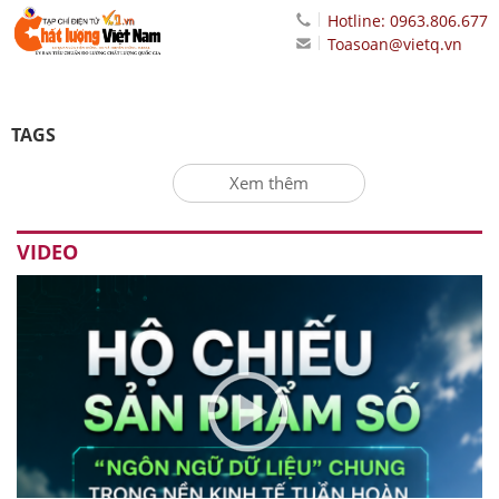
Hotline: 0963.806.677
Toasoan@vietq.vn
TAGS
Xem thêm
VIDEO