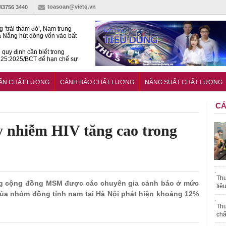
toasoan@vietq.vn
-43756 3440
g ‘trải thảm đỏ’, Nam trung
 Nẵng hút dòng vốn vào bất
ản cao cấp
quy định cần biết trong
25:2025/BCT để hạn chế sự
 khi thi công
àn NSCL Quốc gia 2026:
ả, chuyên gia cùng tìm lời
UẨN CHẤT LƯỢNG
CẢNH BÁO CHẤT LƯỢNG
NĂNG SUẤT CHẤT LƯỢNG
ho bài toán bứt phá năng suất
CẢ
y nhiễm HIV tăng cao trong
Thu
rong cộng đồng MSM được các chuyên gia cảnh báo ở mức
tiê
ủa nhóm đồng tính nam tại Hà Nội phát hiện khoảng 12%
Thu
chấ