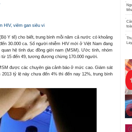
V
Ngư
tiê
Cả
 HIV, viêm gan siêu vi
toà
Bộ Y tế) cho biết, trung bình mỗi năm cả nước có khoảng
Thu
Lay
 đến 30.000 ca. S
ố người nhiễm HIV mới ở Việt Nam đang
ó quan hệ tình dục đồng giới nam (MSM). Ước tính, nhóm
từ 15 đến 49, tương đương chừng 170.000 người.
 MSM được các chuyên gia cảnh báo ở mức cao. Giám sát
 2013 tỷ lệ này chưa đến 4% thì đến nay 12%, trung bình