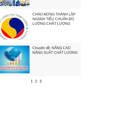
CHÀO MỪNG THÀNH LẬP
NGÀNH TIÊU CHUẨN ĐO
LƯỜNG CHẤT LƯỢNG
Chuyên đề: NÂNG CAO
NĂNG SUẤT CHẤT LƯỢNG
1
2
3