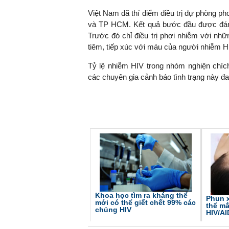
Việt Nam đã thí điểm điều trị dự phòng ph
và TP HCM. Kết quả bước đầu được đánh
Trước đó chỉ điều trị phơi nhiễm với nh
TS. Nguyễn Đức Độ - Ph
tiêm, tiếp xúc với máu của người nhiễm HI
Viện Kinh tế Tài chính
Tỷ lệ nhiễm HIV trong nhóm nghiện chích
các chuyên gia cảnh báo tình trạng này đa
"Có rất nhiều vi
ngay từ bây giờ 
đang được tiến
đầu tư cho kho
nghệ; ban hành
khuyến khích đổ
khởi nghiệp..."
Khoa học tìm ra kháng thể
Phun 
mới có thể giết chết 99% các
thể mắ
chủng HIV
HIV/A