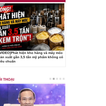
[VIDEO]Phát hiện kho hàng và máy móc
ản xuất gần 3,5 tấn mỹ phẩm không có
iêu chuẩn
I THOẠI