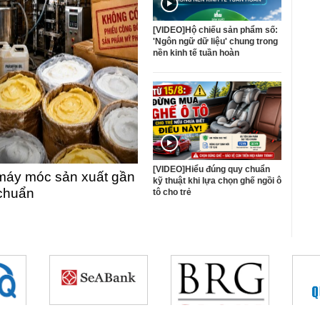
[VIDEO]Hộ chiếu sản phẩm số:
'Ngôn ngữ dữ liệu' chung trong
nền kinh tế tuần hoàn
[VIDEO]Hiểu đúng quy chuẩn
máy móc sản xuất gần
kỹ thuật khi lựa chọn ghế ngồi ô
 chuẩn
tô cho trẻ