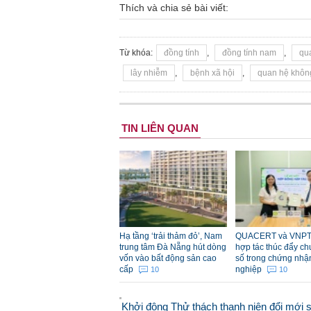
Thích và chia sẻ bài viết:
Từ khóa:
đồng tính
,
đồng tính nam
,
qu
lây nhiễm
,
bệnh xã hội
,
quan hệ khôn
TIN LIÊN QUAN
Hạ tầng ‘trải thảm đỏ’, Nam
QUACERT và VNPT
trung tâm Đà Nẵng hút dòng
hợp tác thúc đẩy ch
vốn vào bất động sản cao
số trong chứng nhậ
cấp
nghiệp
10
10
Khởi động Thử thách thanh niên đổi mới 