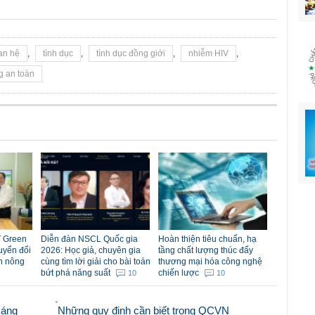
an hệ
,
tình dục
,
tình dục đồng giới
,
nhiễm HIV
,
g an toàn
 Green
Diễn đàn NSCL Quốc gia
Hoàn thiện tiêu chuẩn, hạ
uyển đổi
2026: Học giả, chuyên gia
tầng chất lượng thúc đẩy
n nông
cùng tìm lời giải cho bài toán
thương mại hóa công nghệ
bứt phá năng suất
chiến lược
10
10
sáng
Những quy định cần biết trong QCVN