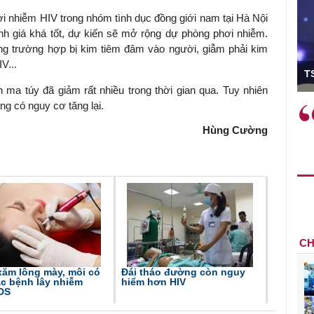
ơi nhiễm HIV trong nhóm tình dục đồng giới nam tại Hà Nội
 giá khá tốt, dự kiến sẽ mở rộng dự phòng phơi nhiễm.
ững trường hợp bị kim tiêm đâm vào người, giẫm phải kim
ó Viện trưởng
V...
T
 ma túy đã giảm rất nhiều trong thời gian qua. Tuy nhiên
ng có nguy cơ tăng lại.
ệc phải làm
Việc sử dụng hiệu quả chính
và trên thực tế
sách tài khóa không chỉ mang ý
Hùng Cường
 hành như tăng
nghĩa hỗ trợ ngắn hạn mà còn
a học công
đóng vai trò tạo nền tảng cho
 các cơ chế
tăng trưởng bền vững dài hạn.
i mới sáng tạo,
CH
xăm lông mày, môi có
Đái tháo đường còn nguy
c bệnh lây nhiễm
hiểm hơn HIV
IDS