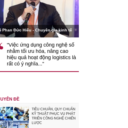
Ông Hoàng Quang Phòn
S Phan Đức Hiếu - Chuyên gia kinh tế
VCCI
"Việc ứng dụng công nghệ số
""Theo tôi, cần 
nhằm tối ưu hóa, nâng cao
gốc rễ về nhận
hiệu quả hoạt động logistics là
nghiệp cần coi
rất có ý nghĩa..."
động hài hoà là
triển..."
UYÊN ĐỀ
TIÊU CHUẨN, QUY CHUẨN
KỸ THUẬT PHỤC VỤ PHÁT
TRIỂN CÔNG NGHỆ CHIẾN
LƯỢC