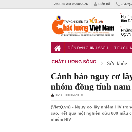
2:46:56 AM
08/08/2026
Liên hệ
(84-2)
Hạ tần
tâm Đà
động s
Những 
QCVN 
cố điện
Diễn đ
Học gi
DIỄN ĐÀN CHÍNH SÁCH
TIÊU CH
giải c
CHẤT LƯỢNG SỐNG
Sức khỏe
Cảnh báo nguy cơ lâ
nhóm đồng tính nam
06:31 09/06/2018
(VietQ.vn) - Nguy cơ lây nhiễm HIV t
cao. Kết quả một nghiên cứu 800 mẫu c
nhiễm HIV