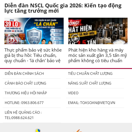
Diễn đàn NSCL Quốc gia 2026: Kiến tạo động
lực tăng trưởng mới
Thực phẩm bảo vệ sức khỏe
Phát hiện kho hàng và máy
giả bị thu hồi: Tiêu chuẩn,
móc sản xuất gần 3,5 tấn mỹ
quy chuẩn - 'lá chắn' bảo vệ
phẩm không có tiêu chuẩn
người tiêu dùng
DIỄN ĐÀN CHÍNH SÁCH
TIÊU CHUẨN CHẤT LƯỢNG
CẢNH BÁO CHẤT LƯỢNG
NĂNG SUẤT CHẤT LƯỢNG
THƯƠNG HIỆU HỘI NHẬP
VIDEO
HOTLINE: 0963.806.677
EMAIL:
TOASOAN@VIETQ.VN
LIÊN HỆ QUẢNG CÁO :
TEL:0988.624.621