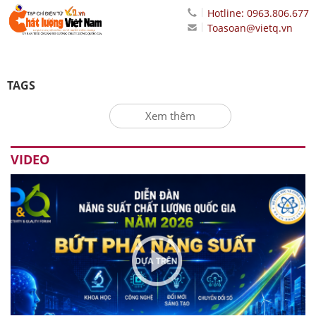
Hotline: 0963.806.677
Toasoan@vietq.vn
TAGS
Xem thêm
VIDEO