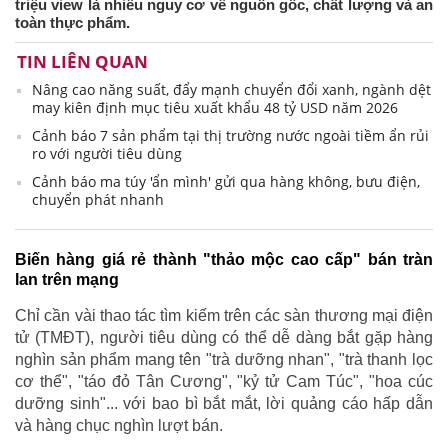
triệu view là nhiều nguy cơ về nguồn gốc, chất lượng và an
toàn thực phẩm.
TIN LIÊN QUAN
Nâng cao năng suất, đẩy mạnh chuyển đổi xanh, ngành dệt
may kiên định mục tiêu xuất khẩu 48 tỷ USD năm 2026
Cảnh báo 7 sản phẩm tại thị trường nước ngoài tiềm ẩn rủi
ro với người tiêu dùng
Cảnh báo ma túy 'ẩn mình' gửi qua hàng không, bưu điện,
chuyển phát nhanh
Biến hàng giá rẻ thành "thảo mộc cao cấp" bán tràn
lan trên mạng
Chỉ cần vài thao tác tìm kiếm trên các sàn thương mại điện
tử (TMĐT), người tiêu dùng có thể dễ dàng bắt gặp hàng
nghìn sản phẩm mang tên "trà dưỡng nhan", "trà thanh lọc
cơ thể", "táo đỏ Tân Cương", "kỷ tử Cam Túc", "hoa cúc
dưỡng sinh"... với bao bì bắt mắt, lời quảng cáo hấp dẫn
và hàng chục nghìn lượt bán.