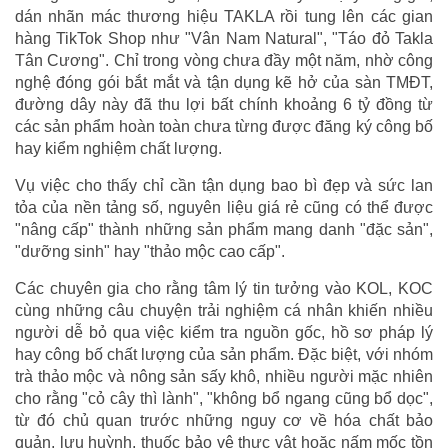
dán nhãn mác thương hiệu TAKLA rồi tung lên các gian
hàng TikTok Shop như "Vân Nam Natural", "Táo đỏ Takla
Tân Cương". Chỉ trong vòng chưa đầy một năm, nhờ công
nghệ đóng gói bắt mắt và tận dụng kẽ hở của sàn TMĐT,
đường dây này đã thu lợi bất chính khoảng 6 tỷ đồng từ
các sản phẩm hoàn toàn chưa từng được đăng ký công bố
hay kiểm nghiệm chất lượng.
Vụ việc cho thấy chỉ cần tận dụng bao bì đẹp và sức lan
tỏa của nền tảng số, nguyên liệu giá rẻ cũng có thể được
"nâng cấp" thành những sản phẩm mang danh "đặc sản",
"dưỡng sinh" hay "thảo mộc cao cấp".
Các chuyên gia cho rằng tâm lý tin tưởng vào KOL, KOC
cùng những câu chuyện trải nghiệm cá nhân khiến nhiều
người dễ bỏ qua việc kiểm tra nguồn gốc, hồ sơ pháp lý
hay công bố chất lượng của sản phẩm. Đặc biệt, với nhóm
trà thảo mộc và nông sản sấy khô, nhiều người mặc nhiên
cho rằng "cỏ cây thì lành", "không bổ ngang cũng bổ dọc",
từ đó chủ quan trước những nguy cơ về hóa chất bảo
quản, lưu huỳnh, thuốc bảo vệ thực vật hoặc nấm mốc tồn