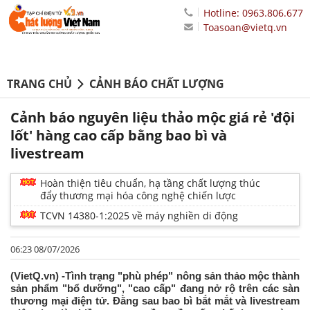
Hotline: 0963.806.677
Toasoan@vietq.vn
TRANG CHỦ
CẢNH BÁO CHẤT LƯỢNG
Cảnh báo nguyên liệu thảo mộc giá rẻ 'đội
lốt' hàng cao cấp bằng bao bì và
livestream
Hoàn thiện tiêu chuẩn, hạ tầng chất lượng thúc
đẩy thương mại hóa công nghệ chiến lược
TCVN 14380-1:2025 về máy nghiền di động
06:23 08/07/2026
(VietQ.vn) -Tình trạng "phù phép" nông sản thảo mộc thành
sản phẩm "bổ dưỡng", "cao cấp" đang nở rộ trên các sàn
thương mại điện tử. Đằng sau bao bì bắt mắt và livestream