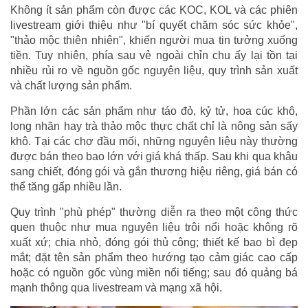
Không ít sản phẩm còn được các KOC, KOL và các phiên
livestream giới thiệu như "bí quyết chăm sóc sức khỏe",
"thảo mộc thiên nhiên", khiến người mua tin tưởng xuống
tiền. Tuy nhiên, phía sau vẻ ngoài chỉn chu ấy lại tồn tại
nhiều rủi ro về nguồn gốc nguyên liệu, quy trình sản xuất
và chất lượng sản phẩm.
Phần lớn các sản phẩm như táo đỏ, kỷ tử, hoa cúc khô,
long nhãn hay trà thảo mộc thực chất chỉ là nông sản sấy
khô. Tại các chợ đầu mối, những nguyên liệu này thường
được bán theo bao lớn với giá khá thấp. Sau khi qua khâu
sang chiết, đóng gói và gắn thương hiệu riêng, giá bán có
thể tăng gấp nhiều lần.
Quy trình "phù phép" thường diễn ra theo một công thức
quen thuộc như mua nguyên liệu trôi nổi hoặc không rõ
xuất xứ; chia nhỏ, đóng gói thủ công; thiết kế bao bì đẹp
mắt; đặt tên sản phẩm theo hướng tạo cảm giác cao cấp
hoặc có nguồn gốc vùng miền nổi tiếng; sau đó quảng bá
mạnh thông qua livestream và mạng xã hội.