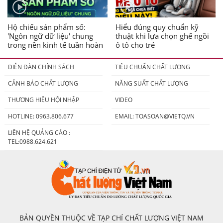
Hộ chiếu sản phẩm số:
Hiểu đúng quy chuẩn kỹ
'Ngôn ngữ dữ liệu' chung
thuật khi lựa chọn ghế ngồi
trong nền kinh tế tuần hoàn
ô tô cho trẻ
DIỄN ĐÀN CHÍNH SÁCH
TIÊU CHUẨN CHẤT LƯỢNG
CẢNH BÁO CHẤT LƯỢNG
NĂNG SUẤT CHẤT LƯỢNG
THƯƠNG HIỆU HỘI NHẬP
VIDEO
HOTLINE: 0963.806.677
EMAIL:
TOASOAN@VIETQ.VN
LIÊN HỆ QUẢNG CÁO :
TEL:0988.624.621
BẢN QUYỀN THUỘC VỀ TẠP CHÍ CHẤT LƯỢNG VIỆT NAM