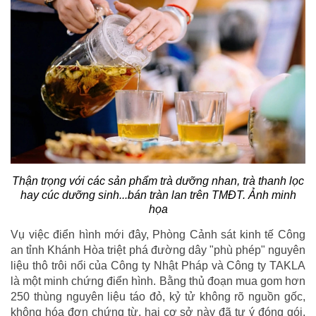
Thận trọng với các sản phẩm trà dưỡng nhan, trà thanh lọc
hay cúc dưỡng sinh...bán tràn lan trên TMĐT. Ảnh minh
họa
Vụ việc điển hình mới đây, Phòng Cảnh sát kinh tế Công
an tỉnh Khánh Hòa triệt phá đường dây "phù phép" nguyên
liệu thô trôi nổi của Công ty Nhật Pháp và Công ty TAKLA
là một minh chứng điển hình. Bằng thủ đoạn mua gom hơn
250 thùng nguyên liệu táo đỏ, kỷ tử không rõ nguồn gốc,
không hóa đơn chứng từ, hai cơ sở này đã tự ý đóng gói,