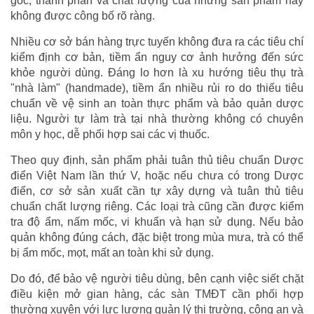
gốc, thành phần và chất lượng của những sản phẩm này
không được công bố rõ ràng.
Nhiều cơ sở bán hàng trực tuyến không đưa ra các tiêu chí
kiểm định cơ bản, tiềm ẩn nguy cơ ảnh hưởng đến sức
khỏe người dùng. Đáng lo hơn là xu hướng tiêu thụ trà
"nhà làm" (handmade), tiềm ẩn nhiều rủi ro do thiếu tiêu
chuẩn về vệ sinh an toàn thực phẩm và bảo quản dược
liệu. Người tự làm trà tại nhà thường không có chuyên
môn y học, dễ phối hợp sai các vị thuốc.
Theo quy định, sản phẩm phải tuân thủ tiêu chuẩn Dược
điển Việt Nam lần thứ V, hoặc nếu chưa có trong Dược
điển, cơ sở sản xuất cần tự xây dựng và tuân thủ tiêu
chuẩn chất lượng riêng. Các loại trà cũng cần được kiểm
tra độ ẩm, nấm mốc, vi khuẩn và hạn sử dụng. Nếu bảo
quản không đúng cách, đặc biệt trong mùa mưa, trà có thể
bị ẩm mốc, mọt, mất an toàn khi sử dụng.
Do đó, để bảo vệ người tiêu dùng, bên cạnh việc siết chặt
điều kiện mở gian hàng, các sàn TMĐT cần phối hợp
thường xuyên với lực lượng quản lý thị trường, công an và