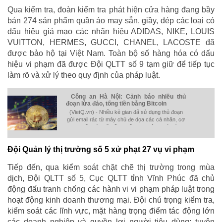
Qua kiểm tra, đoàn kiểm tra phát hiện cửa hàng đang bầy
bán 274 sản phẩm quần áo may sẵn, giầy, dép các loại có
dấu hiệu giả mạo các nhãn hiệu ADIDAS, NIKE, LOUIS
VUITTON, HERMES, GUCCI, CHANEL, LACOSTE đã
được bảo hộ tại Việt Nam. Toàn bộ số hàng hóa có dấu
hiệu vi phạm đã được Đội QLTT số 9 tạm giữ để tiếp tục
làm rõ và xử lý theo quy định của pháp luật.
Công an Hà Nội: Cảnh báo nhiều thủ
đoạn lừa đảo, tống tiền bằng Bitcoin
(VietQ.vn) - Nhiều kẻ gian đã sử dụng thủ đoạn
gửi email rác từ máy chủ đe dọa các cá nhân, cơ
quan tổ chức sẽ điều khiển hoạt động máy tính
nếu không đưa tiền chuộc thông qua Bitcoin.
Đội Quản lý thị trường số 5 xử phạt 27 vụ vi phạm
Tiếp đến, qua kiểm soát chặt chẽ thị trường trong mùa
dịch, Đội QLTT số 5, Cục QLTT tỉnh Vĩnh Phúc đã chủ
động đấu tranh chống các hành vi vi phạm pháp luật trong
hoạt động kinh doanh thương mại. Đội chú trọng kiểm tra,
kiểm soát các lĩnh vực, mặt hàng trọng điểm tác động lớn
các doanh nghiệp và quyền lợi người tiêu dùng; tuyên