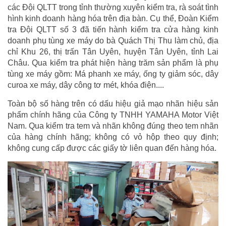
các Đội QLTT trong tỉnh thường xuyên kiểm tra, rà soát tình
hình kinh doanh hàng hóa trên địa bàn. Cụ thể, Đoàn Kiểm
tra Đội QLTT số 3 đã tiến hành kiểm tra cửa hàng kinh
doanh phụ tùng xe máy do bà Quách Thị Thu làm chủ, địa
chỉ Khu 26, thị trấn Tân Uyên, huyện Tân Uyên, tỉnh Lai
Châu. Qua kiểm tra phát hiện hàng trăm sản phẩm là phụ
tùng xe máy gồm: Má phanh xe máy, ống ty giảm sóc, dây
curoa xe máy, dây công tơ mét, khóa điện....
Toàn bộ số hàng trên có dấu hiệu giả mạo nhãn hiệu sản
phẩm chính hãng của Công ty TNHH YAMAHA Motor Việt
Nam. Qua kiểm tra tem và nhãn không đúng theo tem nhãn
của hàng chính hãng; không có vỏ hộp theo quy định;
không cung cấp được các giấy tờ liên quan đến hàng hóa.