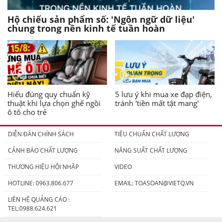
Hộ chiếu sản phẩm số: 'Ngôn ngữ dữ liệu'
chung trong nền kinh tế tuần hoàn
Hiểu đúng quy chuẩn kỹ
5 lưu ý khi mua xe đạp điện,
thuật khi lựa chọn ghế ngồi
tránh 'tiền mất tật mang'
ô tô cho trẻ
DIỄN ĐÀN CHÍNH SÁCH
TIÊU CHUẨN CHẤT LƯỢNG
CẢNH BÁO CHẤT LƯỢNG
NĂNG SUẤT CHẤT LƯỢNG
THƯƠNG HIỆU HỘI NHẬP
VIDEO
HOTLINE: 0963.806.677
EMAIL:
TOASOAN@VIETQ.VN
LIÊN HỆ QUẢNG CÁO :
TEL:0988.624.621